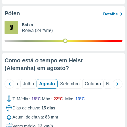
conteúdos.
Pólen
Detalhe
ção
Baixo
ão através
Relva (24 #/m³)
de
,
 e
dos,
publicidade
Como está o tempo em Heist
s, estudos
(Alemanha) em
agosto
?
a e
mento de
o
Junho
Julho
Agosto
Setembro
Outubro
Novembro
ossos 1199
eiros
T. Média :
18°C
Máx.:
22°C
Min:
13°C
Dias de chuva:
15
dias
Acum. de chuva:
83 mm
Vento médio:
12 km/h