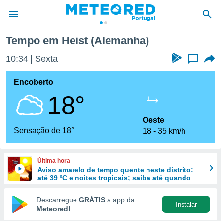
Tempo em Heist (Alemanha)
de
10:34
Sexta
...
 da
empo.pt) foi
Encoberto
or
18°
is para
e as
 fornecidas
Oeste
 qualidade.
Sensação de 18°
18
35 km/h
r a este
s das
opções:
Última hora
Aviso amarelo de tempo quente neste distrito:
ookies e
até 39 ºC e noites tropicais; saiba até quando
 forma
Descarregue
GRÁTIS
a app da
Instalar
e digital
Meteored!
da,