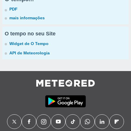
PDF
mais informações
O tempo no seu Site
Widget de O Tempo
API de Meteorologia