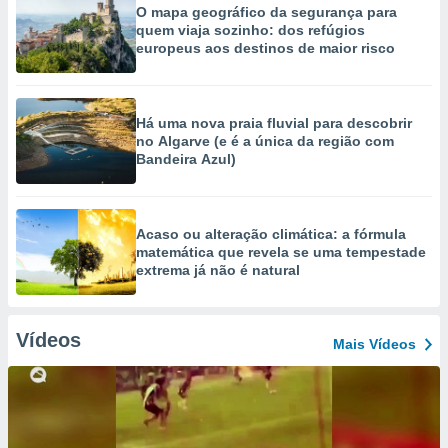
O mapa geográfico da segurança para
quem viaja sozinho: dos refúgios
europeus aos destinos de maior risco
Há uma nova praia fluvial para descobrir
no Algarve (e é a única da região com
Bandeira Azul)
Acaso ou alteração climática: a fórmula
matemática que revela se uma tempestade
extrema já não é natural
Vídeos
Mais Vídeos