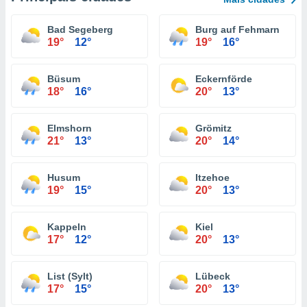
Bad Segeberg
Burg auf Fehmarn
19°
12°
19°
16°
Büsum
Eckernförde
18°
16°
20°
13°
Elmshorn
Grömitz
21°
13°
20°
14°
Husum
Itzehoe
19°
15°
20°
13°
Kappeln
Kiel
17°
12°
20°
13°
List (Sylt)
Lübeck
17°
15°
20°
13°