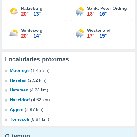
Ratzeburg
Sankt Peter-Ording
20°
13°
18°
16°
Schleswig
Westerland
20°
14°
17°
15°
Localidades próximas
Moorrege
(1.45 km)
Haselau
(2.52 km)
Uetersen
(4.28 km)
Haseldorf
(4.62 km)
Appen
(5.67 km)
Tornesch
(5.84 km)
O tempo...