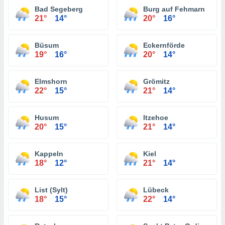
Bad Segeberg
Burg auf Fehmarn
21°
14°
20°
16°
Büsum
Eckernförde
19°
16°
20°
14°
Elmshorn
Grömitz
22°
15°
21°
14°
Husum
Itzehoe
20°
15°
21°
14°
Kappeln
Kiel
18°
12°
21°
14°
List (Sylt)
Lübeck
18°
15°
22°
14°