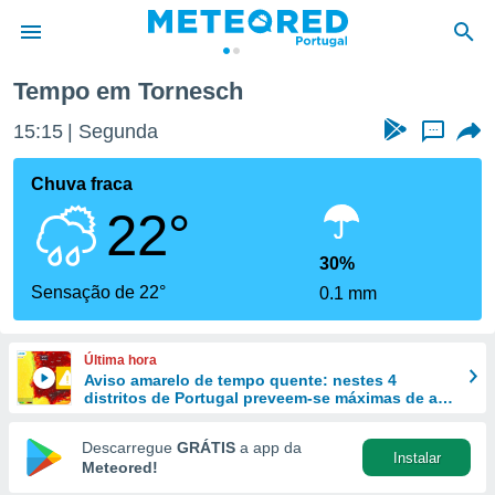
Tempo em Tornesch
de
15:15
Segunda
...
 da
empo.pt) foi
Chuva fraca
or
22°
is para
e as
 fornecidas
30%
 qualidade.
Sensação de 22°
0.1 mm
r a este
s das
opções:
Última hora
Aviso amarelo de tempo quente: nestes 4
ookies e
distritos de Portugal preveem-se máximas de até
 forma
40 ºC
Descarregue
GRÁTIS
a app da
Instalar
e digital
Meteored!
da,