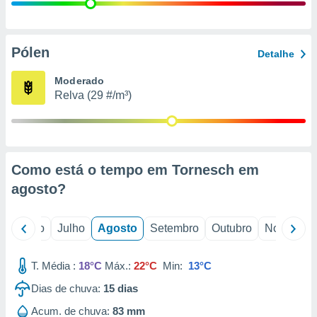
conteúdos.
ção
Pólen
Detalhe
ão através
de
Moderado
,
Relva (29 #/m³)
 e
dos,
publicidade
s, estudos
Como está o tempo em Tornesch em
a e
mento de
agosto
?
ossos 1199
o
Junho
Julho
Agosto
Setembro
Outubro
Novembro
eiros
T. Média :
18°C
Máx.:
22°C
Min:
13°C
Dias de chuva:
15
dias
Acum. de chuva:
83 mm