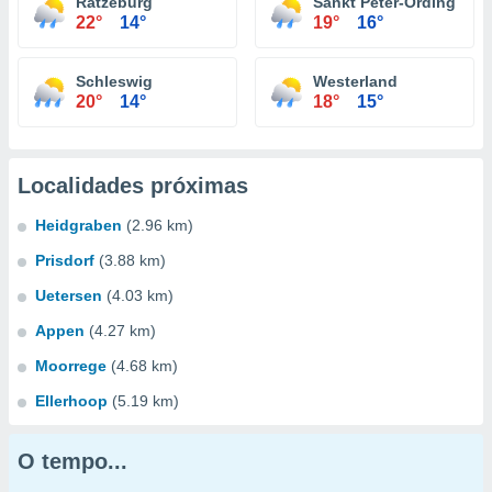
Ratzeburg
Sankt Peter-Ording
22°
14°
19°
16°
Schleswig
Westerland
20°
14°
18°
15°
Localidades próximas
Heidgraben
(2.96 km)
Prisdorf
(3.88 km)
Uetersen
(4.03 km)
Appen
(4.27 km)
Moorrege
(4.68 km)
Ellerhoop
(5.19 km)
O tempo...