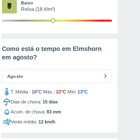
Baixo
Relva (18 #/m³)
Como está o tempo em Elmshorn
em
agosto
?
Agosto
T. Média :
18°C
Máx.:
22°C
Min:
13°C
Dias de chuva:
15
dias
Acum. de chuva:
83 mm
Vento médio:
12 km/h