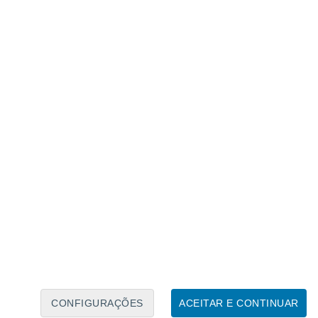
Calendário Lunar
Seg
Ter
Qua
Qui
Sex
Sáb
Domo
9
10
11
12
13
14
15
16
17
18
19
20
21
22
CONFIGURAÇÕES
ACEITAR E CONTINUAR