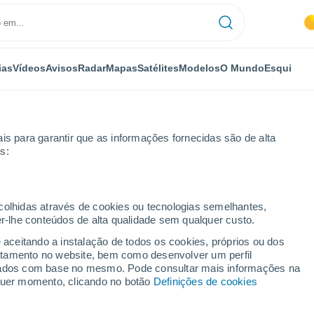
ias
Vídeos
Avisos
Radar
Mapas
Satélites
Modelos
O Mundo
Esqui
is para garantir que as informações fornecidas são de alta
s:
ecolhidas através de cookies ou tecnologias semelhantes,
er-lhe conteúdos de alta qualidade sem qualquer custo.
e aceitando a instalação de todos os cookies, próprios ou dos
rtamento no website, bem como desenvolver um perfil
...
lizados com base no mesmo. Pode consultar mais informações na
lquer momento, clicando no botão
Definições de cookies
Por horas
Intervalos nublados nas
próximas horas