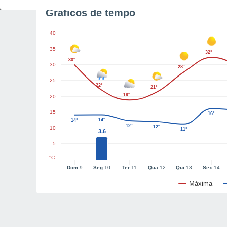
Gráficos de tempo
40
35
32°
30°
30
28°
25
22°
21°
19°
20
15
16°
14°
14°
12°
12°
10
11°
3.6
5
°C
Dom
9
Seg
10
Ter
11
Qua
12
Qui
13
Sex
14
Máxima