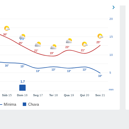
20
30°
15
25°
25°
23°
21°
21°
19°
10
16°
15°
13°
13°
13°
13°
5
10°
1.7
mm
Sáb
15
Dom
16
Seg
17
Ter
18
Qua
19
Qui
20
Sex
21
Mínima
Chuva