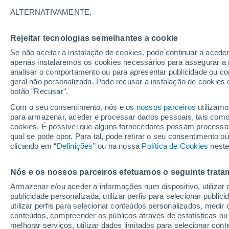
27°
ALTERNATIVAMENTE,
Rejeitar tecnologias semelhantes a cookie
Sul
Se não aceitar a instalação de cookies, pode continuar a acede
Sensação de 27°
12
-
28 km
apenas instalaremos os cookies necessários para assegurar a 
analisar o comportamento ou para apresentar publicidade ou co
geral não personalizada. Pode recusar a instalação de cookies 
botão "Recusar".
Última hora
40 ºC à vista em Portugal na próxima semana
Com o seu consentimento, nós e os
nossos parceiros
utilizamo
calor intensifica a partir de quarta, 12 de ago
para armazenar, aceder e processar dados pessoais, tais como a
cookies. É possível que alguns fornecedores possam processa
O Tempo 1 - 7 Dias
Atualidade
Mapas de nuvens
qual se pode opor. Para tal, pode retirar o seu consentimento 
clicando em “
Definições
” ou na nossa
Política de Cookies
neste
Nós e os nossos parceiros efetuamos o seguinte trata
Amanhã
Terça
Hoje
Armazenar e/ou aceder a informações num dispositivo, utilizar da
10 Ago.
11 Ago.
9 Ago.
publicidade personalizada, utilizar perfis para selecionar public
utilizar perfis para selecionar conteúdos personalizados, med
conteúdos, compreender os públicos através de estatísticas ou
melhorar serviços, utilizar dados limitados para selecionar cont
80%