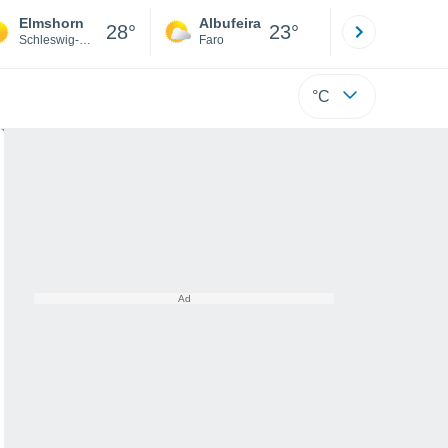
Elmshorn
Albufeira
Lisboa
28°
23°
Schleswig-Holstein
Faro
Lisboa
°C