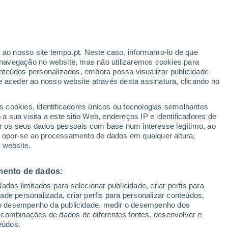
r ao nosso site tempo.pt. Neste caso, informamo-lo de que
/h
navegação no website, mas não utilizaremos cookies para
nteúdos personalizados, embora possa visualizar publicidade
e aceder ao nosso website através desta assinatura, clicando no
:
s cookies, identificadores únicos ou tecnologias semelhantes
sto
 sua visita a este sitio Web, endereços IP e identificadores de
r os seus dados pessoais com base num interesse legítimo, ao
Radar de Chuva
Satélites
Modelos
ou opor-se ao processamento de dados em qualquer altura,
 website.
mento de dados:
Quarta
Quinta
Sexta
Sábado
dos limitados para selecionar publicidade, criar perfis para
12 Ago.
13 Ago.
14 Ago.
15 Ago.
idade personalizada, criar perfis para personalizar conteúdos,
ir o desempenho da publicidade, medir o desempenho dos
 combinações de dados de diferentes fontes, desenvolver e
eúdos.