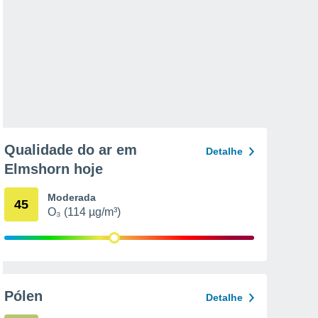
Qualidade do ar em
Detalhe
Elmshorn hoje
Moderada
45
O₃ (114 µg/m³)
Pólen
Detalhe