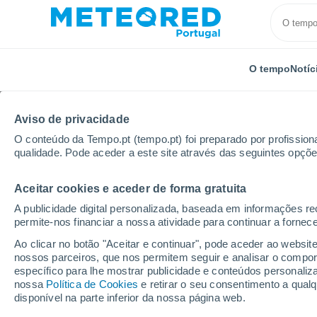
O tempo
Notíc
Aviso de privacidade
O conteúdo da Tempo.pt (tempo.pt) foi preparado por profissiona
qualidade. Pode aceder a este site através das seguintes opçõe
Aceitar cookies e aceder de forma gratuita
Início
Alemanha
Schleswig-Holstein
Elmshorn
A publicidade digital personalizada, baseada em informações r
permite-nos financiar a nossa atividade para continuar a fornec
Tempo em Elmshorn
Ao clicar no botão "Aceitar e continuar", pode aceder ao websit
nossos parceiros, que nos permitem seguir e analisar o compo
13:04
Domingo
específico para lhe mostrar publicidade e conteúdos persona
nossa
Política de Cookies
e retirar o seu consentimento a qua
disponível na parte inferior da nossa página web.
Nuvens dispersas