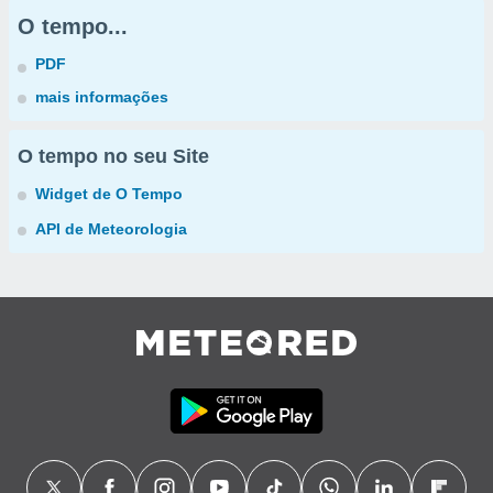
O tempo...
PDF
mais informações
O tempo no seu Site
Widget de O Tempo
API de Meteorologia