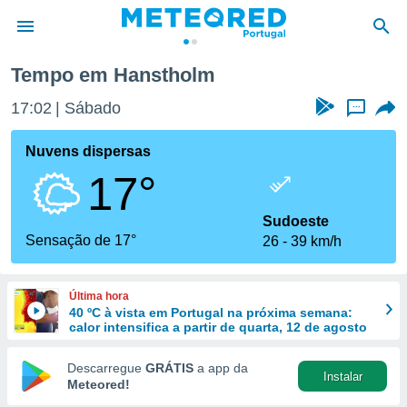
Tempo em Hanstholm
de
17:02
Sábado
...
 da
empo.pt) foi
Nuvens dispersas
or
17°
is para
e as
 fornecidas
Sudoeste
 qualidade.
Sensação de 17°
26
39 km/h
r a este
s das
opções:
Última hora
40 ºC à vista em Portugal na próxima semana:
ookies e
calor intensifica a partir de quarta, 12 de agosto
 forma
Descarregue
GRÁTIS
a app da
Instalar
e digital
Meteored!
da,