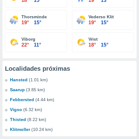
18°
15°
19°
13°
Thorsminde
Vederso Klit
19°
15°
19°
15°
Viborg
Vrist
22°
11°
18°
15°
Localidades próximas
Hansted
(1.01 km)
Saarup
(3.85 km)
Febbersted
(4.44 km)
Vigso
(6.32 km)
Thisted
(8.22 km)
Klitmoller
(10.24 km)