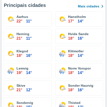
Principais cidades
Mais cidades
Aarhus
Hanstholm
22°
11°
17°
14°
Herning
Hvide Sande
21°
11°
18°
16°
Klegod
Klitmoller
18°
16°
18°
14°
Lemvig
Norre Vorupor
19°
14°
18°
14°
Skive
Sonder Haurvig
21°
12°
18°
16°
Sondervig
Thisted