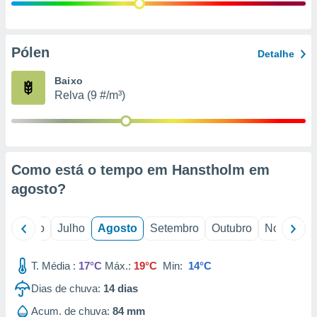
conteúdos.
ção
Pólen
Detalhe
ão através
de
Baixo
,
Relva (9 #/m³)
 e
dos,
publicidade
s, estudos
Como está o tempo em Hanstholm em
a e
mento de
agosto
?
ossos 1199
o
Junho
Julho
Agosto
Setembro
Outubro
Novembro
eiros
T. Média :
17°C
Máx.:
19°C
Min:
14°C
Dias de chuva:
14
dias
Acum. de chuva:
84 mm