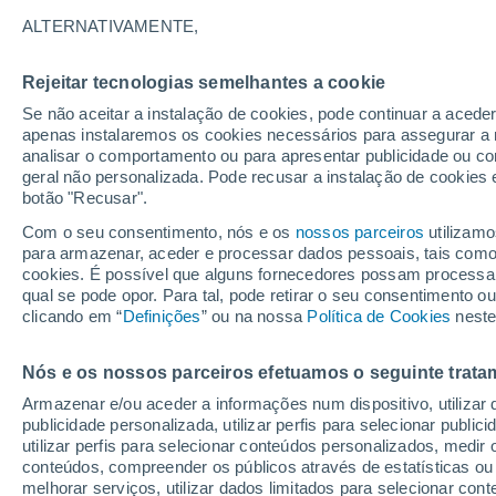
20°
ALTERNATIVAMENTE,
Rejeitar tecnologias semelhantes a cookie
Sudeste
Se não aceitar a instalação de cookies, pode continuar a acede
Sensação de 20°
1
-
3 km/h
apenas instalaremos os cookies necessários para assegurar a 
analisar o comportamento ou para apresentar publicidade ou co
geral não personalizada. Pode recusar a instalação de cookies 
botão "Recusar".
Última hora
Aviso amarelo de tempo quente neste distrito:
Com o seu consentimento, nós e os
nossos parceiros
utilizamo
39 ºC e noites tropicais; saiba até quando
para armazenar, aceder e processar dados pessoais, tais como a
cookies. É possível que alguns fornecedores possam processa
O Tempo 1 - 7 Dias
Atualidade
Mapas de temperat
qual se pode opor. Para tal, pode retirar o seu consentimento 
clicando em “
Definições
” ou na nossa
Política de Cookies
neste
Nós e os nossos parceiros efetuamos o seguinte trata
Amanhã
Domingo
S
Hoje
Armazenar e/ou aceder a informações num dispositivo, utilizar da
8 Ago.
9 Ago.
7 Ago.
publicidade personalizada, utilizar perfis para selecionar public
utilizar perfis para selecionar conteúdos personalizados, med
conteúdos, compreender os públicos através de estatísticas ou
melhorar serviços, utilizar dados limitados para selecionar cont
50%
60%
30%