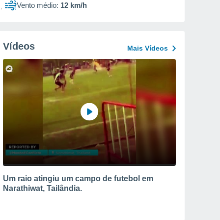
Vento médio:
12 km/h
Vídeos
Mais Vídeos
Um raio atingiu um campo de futebol em
Narathiwat, Tailândia.