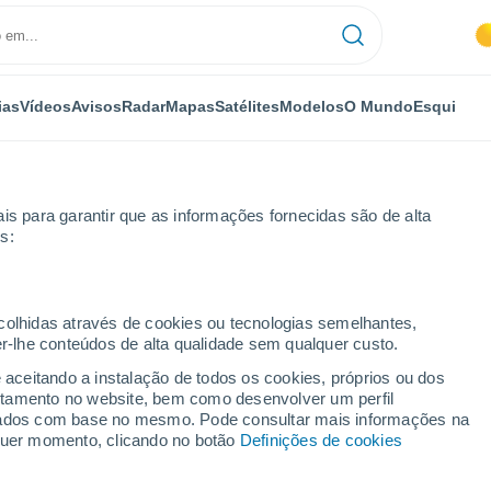
ias
Vídeos
Avisos
Radar
Mapas
Satélites
Modelos
O Mundo
Esqui
is para garantir que as informações fornecidas são de alta
s:
ecolhidas através de cookies ou tecnologias semelhantes,
er-lhe conteúdos de alta qualidade sem qualquer custo.
e aceitando a instalação de todos os cookies, próprios ou dos
rtamento no website, bem como desenvolver um perfil
...
lizados com base no mesmo. Pode consultar mais informações na
lquer momento, clicando no botão
Definições de cookies
Por horas
Céu limpo nas próximas horas