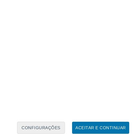
Calendário Lunar
Seg
Ter
Qua
Qui
Sex
Sáb
Domo
7
8
9
10
11
12
13
14
15
16
17
18
19
20
CONFIGURAÇÕES
ACEITAR E CONTINUAR