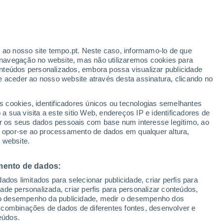
Aviso amarelo
Aviso moderado por temperaturas
elevadas em Halifax hoje
r ao nosso site tempo.pt. Neste caso, informamo-lo de que
navegação no website, mas não utilizaremos cookies para
nteúdos personalizados, embora possa visualizar publicidade
e aceder ao nosso website através desta assinatura, clicando no
 até
s cookies, identificadores únicos ou tecnologias semelhantes
 sua visita a este sitio Web, endereços IP e identificadores de
r os seus dados pessoais com base num interesse legítimo, ao
ura
Radar de Chuva
Satélites
Modelos
ou opor-se ao processamento de dados em qualquer altura,
 website.
mento de dados:
egunda
Terça
Quarta
Quinta
dos limitados para selecionar publicidade, criar perfis para
10 Ago.
11 Ago.
12 Ago.
13 Ago.
idade personalizada, criar perfis para personalizar conteúdos,
ir o desempenho da publicidade, medir o desempenho dos
 combinações de dados de diferentes fontes, desenvolver e
eúdos.
50%
60%
70%