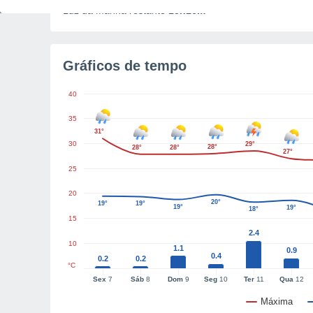
Luz da manhã restante
15h16m
Gráficos de tempo
40
35
31°
30
29°
28°
28°
28°
27°
25
20
20°
19°
19°
19°
19°
18°
15
2.4
10
1.1
0.9
0.4
0.2
0.2
°C
Sex
7
Sáb
8
Dom
9
Seg
10
Ter
11
Qua
12
Máxima