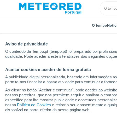
O tempo
Notíc
Aviso de privacidade
O conteúdo da Tempo.pt (tempo.pt) foi preparado por profissiona
qualidade. Pode aceder a este site através das seguintes opçõe
Aceitar cookies e aceder de forma gratuita
Início
Canadá
Nova Escócia
Halifax
A publicidade digital personalizada, baseada em informações r
permite-nos financiar a nossa atividade para continuar a fornec
Tempo em Halifax - NS
Ao clicar no botão "Aceitar e continuar", pode aceder ao websit
nossos parceiros, que nos permitem seguir e analisar o compo
05:48
Sexta
específico para lhe mostrar publicidade e conteúdos persona
nossa
Política de Cookies
e retirar o seu consentimento a qua
disponível na parte inferior da nossa página web.
Limpo