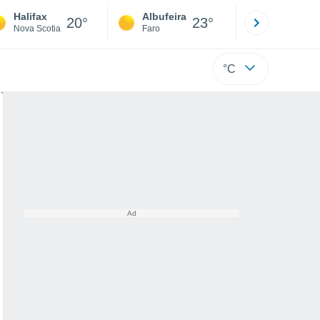
Halifax
Albufeira
Lisboa
20°
23°
Nova Scotia
Faro
Lisboa
°C