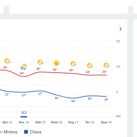
15
10
26°
26°
26°
25°
24°
24°
24°
5
17°
17°
17°
15°
15°
15°
14°
0.3
mm
Qui
13
Sex
14
Sáb
15
Dom
16
Seg
17
Ter
18
Qua
19
Mínima
Chuva