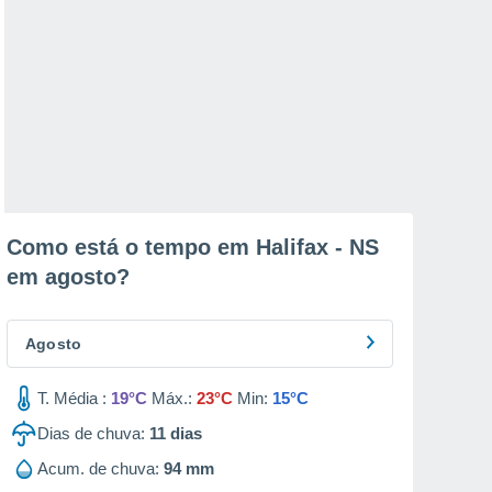
Como está o tempo em Halifax - NS
em
agosto
?
Agosto
T. Média :
19°C
Máx.:
23°C
Min:
15°C
Dias de chuva:
11
dias
Acum. de chuva:
94 mm