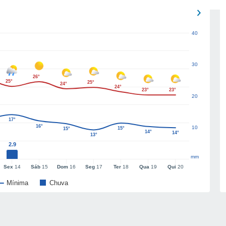
40
30
26°
25°
25°
24°
24°
23°
23°
20
17°
16°
10
15°
15°
14°
14°
13°
2.9
mm
Sex
14
Sáb
15
Dom
16
Seg
17
Ter
18
Qua
19
Qui
20
Mínima
Chuva