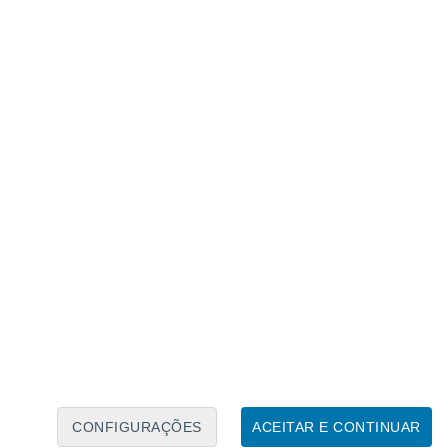
Calendário Lunar
Seg
Ter
Qua
Qui
Sex
Sáb
Domo
8
9
10
11
12
13
14
15
16
17
18
19
20
21
CONFIGURAÇÕES
ACEITAR E CONTINUAR