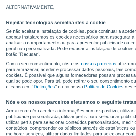
24°
ALTERNATIVAMENTE,
Rejeitar tecnologias semelhantes a cookie
Sul
Se não aceitar a instalação de cookies, pode continuar a acede
Sensação de 24°
2
-
10 km/
apenas instalaremos os cookies necessários para assegurar a 
analisar o comportamento ou para apresentar publicidade ou co
geral não personalizada. Pode recusar a instalação de cookies 
botão "Recusar".
Última hora
Hoje e amanhã poeiras do Saara “invadem”
Com o seu consentimento, nós e os
nossos parceiros
utilizamo
Portugal: risco de trovoadas no Norte e Centr
para armazenar, aceder e processar dados pessoais, tais como a
aumenta
cookies. É possível que alguns fornecedores possam processa
O Tempo 1 - 7 Dias
Atualidade
Mapas de chuva
R
qual se pode opor. Para tal, pode retirar o seu consentimento 
clicando em “
Definições
” ou na nossa
Política de Cookies
neste
Nós e os nossos parceiros efetuamos o seguinte trata
Amanhã
Segunda
Hoje
Armazenar e/ou aceder a informações num dispositivo, utilizar da
9 Ago.
10 Ago.
8 Ago.
publicidade personalizada, utilizar perfis para selecionar public
utilizar perfis para selecionar conteúdos personalizados, med
conteúdos, compreender os públicos através de estatísticas ou
melhorar serviços, utilizar dados limitados para selecionar cont
50%
90%