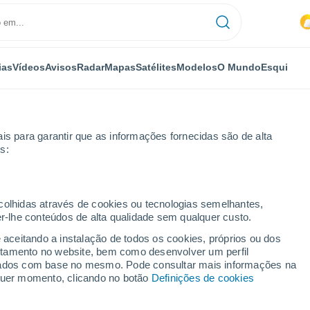
ias
Vídeos
Avisos
Radar
Mapas
Satélites
Modelos
O Mundo
Esqui
is para garantir que as informações fornecidas são de alta
s:
ecolhidas através de cookies ou tecnologias semelhantes,
er-lhe conteúdos de alta qualidade sem qualquer custo.
e aceitando a instalação de todos os cookies, próprios ou dos
rtamento no website, bem como desenvolver um perfil
...
lizados com base no mesmo. Pode consultar mais informações na
lquer momento, clicando no botão
Definições de cookies
Por horas
Chuva fraca nas próximas horas