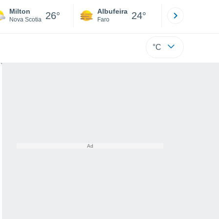
Milton
Albufeira
Lisboa
26°
24°
Nova Scotia
Faro
Lisboa
°C