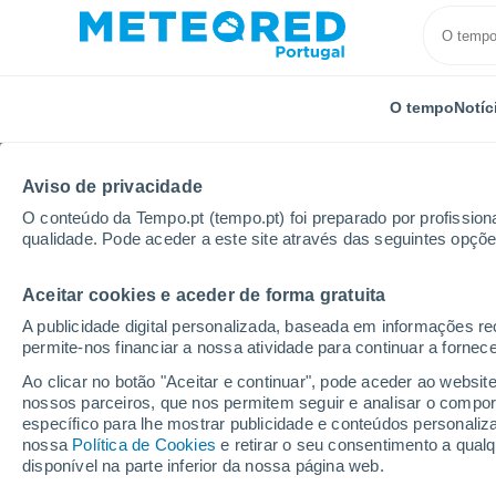
O tempo
Notíc
Aviso de privacidade
O conteúdo da Tempo.pt (tempo.pt) foi preparado por profissiona
qualidade. Pode aceder a este site através das seguintes opçõe
Aceitar cookies e aceder de forma gratuita
Início
Canadá
Nova Escócia
Milton
A publicidade digital personalizada, baseada em informações r
permite-nos financiar a nossa atividade para continuar a fornec
Tempo em Milton - NS
Ao clicar no botão "Aceitar e continuar", pode aceder ao websit
nossos parceiros, que nos permitem seguir e analisar o compo
09:02
Sábado
específico para lhe mostrar publicidade e conteúdos persona
nossa
Política de Cookies
e retirar o seu consentimento a qua
disponível na parte inferior da nossa página web.
Nuvens dispersas