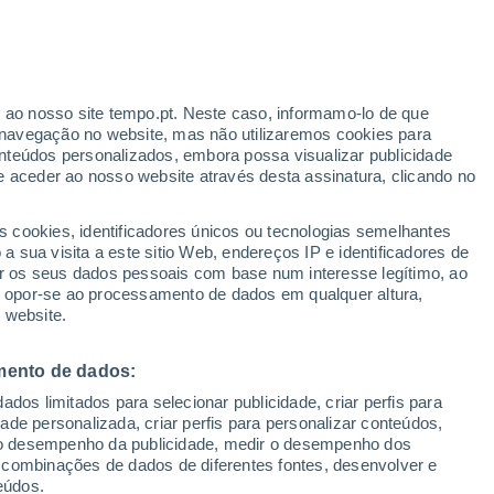
Aviso amarelo
Aviso moderado por temperaturas
elevadas em Milton hoje
r ao nosso site tempo.pt. Neste caso, informamo-lo de que
h
navegação no website, mas não utilizaremos cookies para
nteúdos personalizados, embora possa visualizar publicidade
e aceder ao nosso website através desta assinatura, clicando no
s cookies, identificadores únicos ou tecnologias semelhantes
o
 sua visita a este sitio Web, endereços IP e identificadores de
r os seus dados pessoais com base num interesse legítimo, ao
adar de Chuva
Satélites
Modelos
ou opor-se ao processamento de dados em qualquer altura,
 website.
mento de dados:
Terça
Quarta
Quinta
Sexta
dos limitados para selecionar publicidade, criar perfis para
11 Ago.
12 Ago.
13 Ago.
14 Ago.
idade personalizada, criar perfis para personalizar conteúdos,
ir o desempenho da publicidade, medir o desempenho dos
 combinações de dados de diferentes fontes, desenvolver e
eúdos.
50%
70%
60%