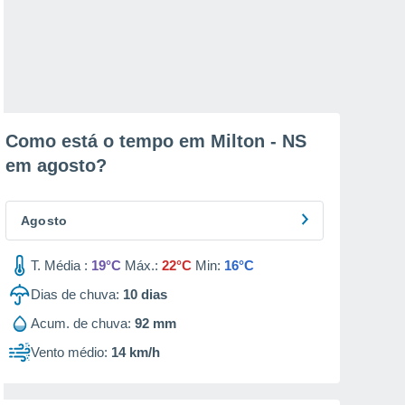
Como está o tempo em Milton - NS
em
agosto
?
Agosto
T. Média :
19°C
Máx.:
22°C
Min:
16°C
Dias de chuva:
10
dias
Acum. de chuva:
92 mm
Vento médio:
14 km/h