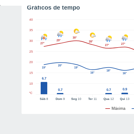
Gráficos de tempo
40
35
30°
29°
30
28°
27°
27°
27°
25
20
20°
19°
19°
18°
15
16°
16°
6.7
10
0.9
0.7
0.7
°C
Sáb
8
Dom
9
Seg
10
Ter
11
Qua
12
Qui
13
Máxima