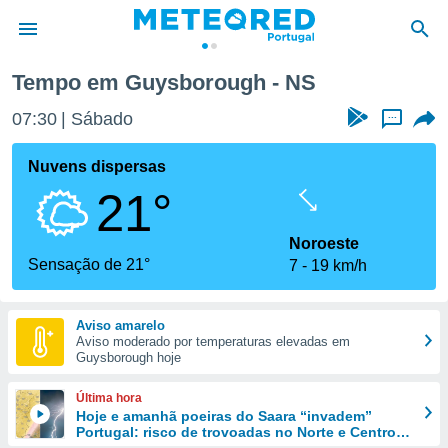
Tempo em Guysborough - NS
de
07:30
Sábado
...
 da
empo.pt) foi
Nuvens dispersas
or
21°
is para
e as
 fornecidas
Noroeste
 qualidade.
Sensação de 21°
7
19 km/h
r a este
s das
opções:
Aviso amarelo
Aviso moderado por temperaturas elevadas em
ookies e
Guysborough hoje
 forma
Última hora
e digital
Hoje e amanhã poeiras do Saara “invadem”
Portugal: risco de trovoadas no Norte e Centro
da,