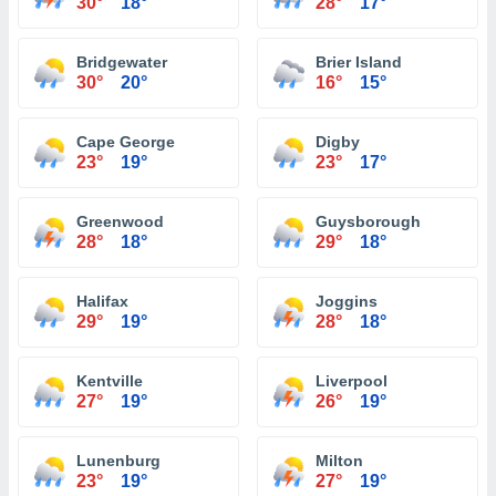
30°
18°
28°
17°
Bridgewater
Brier Island
30°
20°
16°
15°
Cape George
Digby
23°
19°
23°
17°
Greenwood
Guysborough
28°
18°
29°
18°
Halifax
Joggins
29°
19°
28°
18°
Kentville
Liverpool
27°
19°
26°
19°
Lunenburg
Milton
23°
19°
27°
19°