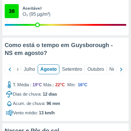
conteúdos.
Aceitável
38
O₃ (95 µg/m³)
ção
ão através
de
,
 e
Como está o tempo em Guysborough -
NS em
agosto
?
dos,
publicidade
s, estudos
o
Junho
Julho
Agosto
Setembro
Outubro
Novembro
a e
mento de
T. Média :
19°C
Máx.:
22°C
Min:
16°C
ossos 1199
Dias de chuva:
12
dias
eiros
Acum. de chuva:
96 mm
Vento médio:
13 km/h
Nascer e Pôr do sol