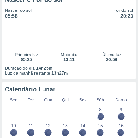
Nascer do sol
Pôr do sol
05:58
20:23
Primeira luz
Meio-dia
Última luz
05:25
13:11
20:56
Duração do dia
14h25m
Luz da manhã restante
13h27m
Calendário Lunar
Seg
Ter
Qua
Qui
Sex
Sáb
Domo
8
9
10
11
12
13
14
15
16