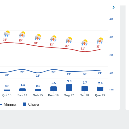
40
30
35°
35°
34°
33°
32°
32°
31°
20
24°
24°
10
24°
23°
23°
23°
22°
3.6
2.7
2.5
2.4
1.4
0.9
0.8
mm
Qui
13
Sex
14
Sáb
15
Dom
16
Seg
17
Ter
18
Qua
19
Mínima
Chuva