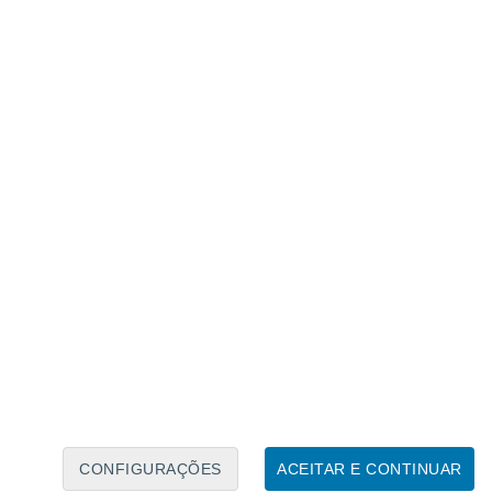
Calendário Lunar
Seg
Ter
Qua
Qui
Sex
Sáb
Domo
7
8
9
10
11
12
13
14
15
16
17
18
19
20
CONFIGURAÇÕES
ACEITAR E CONTINUAR