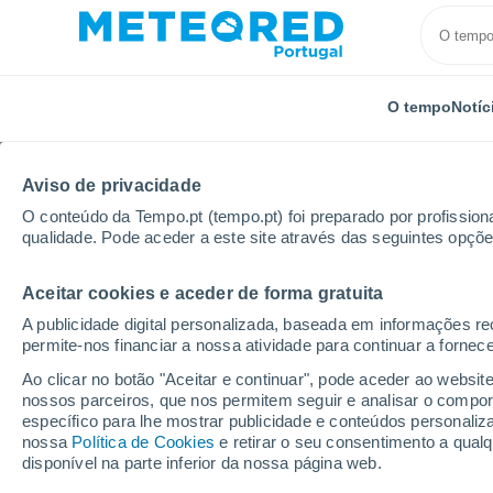
O tempo
Notíc
Aviso de privacidade
O conteúdo da Tempo.pt (tempo.pt) foi preparado por profissiona
qualidade. Pode aceder a este site através das seguintes opçõe
Aceitar cookies e aceder de forma gratuita
Início
Porto Rico
Municipalidade de Las Marías
A publicidade digital personalizada, baseada em informações r
permite-nos financiar a nossa atividade para continuar a fornec
Tempo em Hacienda B
Ao clicar no botão "Aceitar e continuar", pode aceder ao websit
nossos parceiros, que nos permitem seguir e analisar o compo
18:13
Sexta
específico para lhe mostrar publicidade e conteúdos persona
nossa
Política de Cookies
e retirar o seu consentimento a qua
disponível na parte inferior da nossa página web.
Chuva fraca