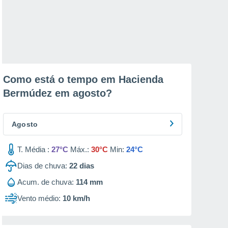
Como está o tempo em Hacienda
Bermúdez em
agosto
?
Agosto
T. Média :
27°C
Máx.:
30°C
Min:
24°C
Dias de chuva:
22
dias
Acum. de chuva:
114 mm
Vento médio:
10 km/h