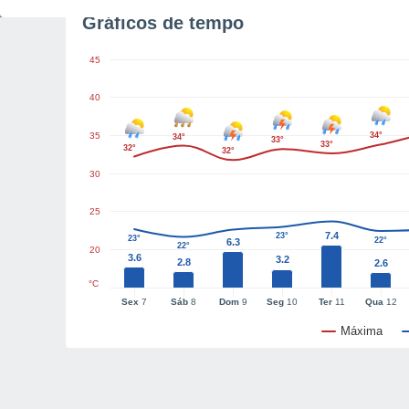
Gráficos de tempo
45
40
35
34°
34°
33°
33°
32°
32°
30
25
7.4
23°
23°
22°
6.3
22°
20
3.6
3.2
2.8
2.6
°C
Sex
7
Sáb
8
Dom
9
Seg
10
Ter
11
Qua
12
Máxima