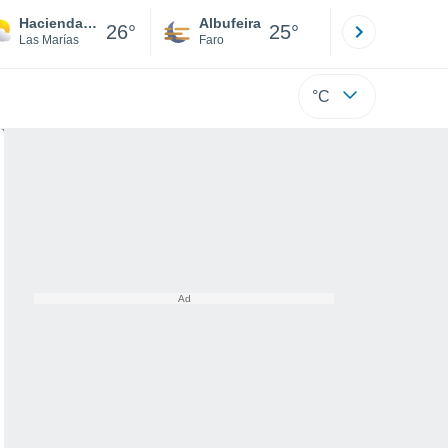
Hacienda Bermúdez
Albufeira
Lisboa
26°
25°
Las Marías
Faro
Lisboa
°C