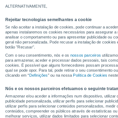
27°
ALTERNATIVAMENTE,
Rejeitar tecnologias semelhantes a cookie
50%
Se não aceitar a instalação de cookies, pode continuar a acede
Sensação de 30°
0.2 mm
apenas instalaremos os cookies necessários para assegurar a 
analisar o comportamento ou para apresentar publicidade ou co
geral não personalizada. Pode recusar a instalação de cookies 
botão "Recusar".
Última hora
Hoje e amanhã poeiras do Saara “invadem”
Com o seu consentimento, nós e os
nossos parceiros
utilizamo
Portugal: risco de trovoadas no Norte e Centr
para armazenar, aceder e processar dados pessoais, tais como a
aumenta
cookies. É possível que alguns fornecedores possam processa
O Tempo 1 - 7 Dias
Radar de Chuva
Atualidade
Ma
qual se pode opor. Para tal, pode retirar o seu consentimento 
clicando em “
Definições
” ou na nossa
Política de Cookies
neste
Nós e os nossos parceiros efetuamos o seguinte trata
Amanhã
Domingo
S
Hoje
Armazenar e/ou aceder a informações num dispositivo, utilizar da
8 Ago.
9 Ago.
7 Ago.
publicidade personalizada, utilizar perfis para selecionar public
utilizar perfis para selecionar conteúdos personalizados, med
conteúdos, compreender os públicos através de estatísticas ou
melhorar serviços, utilizar dados limitados para selecionar cont
90%
90%
90%