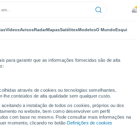
ias
Vídeos
Avisos
Radar
Mapas
Satélites
Modelos
O Mundo
Esqui
is para garantir que as informações fornecidas são de alta
s:
Hacienda Bermúdez
ecolhidas através de cookies ou tecnologias semelhantes,
er-lhe conteúdos de alta qualidade sem qualquer custo.
ermúdez
e aceitando a instalação de todos os cookies, próprios ou dos
rtamento no website, bem como desenvolver um perfil
...
lizados com base no mesmo. Pode consultar mais informações na
lquer momento, clicando no botão
Definições de cookies
Por horas
Céu nublado nas próximas horas