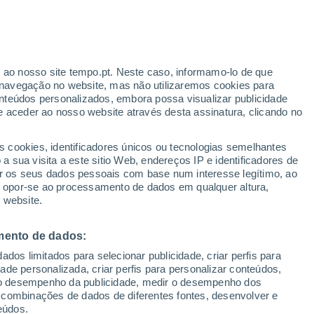
Risco de Indice UV 10 Alto
Durante o dia de amanhã
r ao nosso site tempo.pt. Neste caso, informamo-lo de que
navegação no website, mas não utilizaremos cookies para
nteúdos personalizados, embora possa visualizar publicidade
e aceder ao nosso website através desta assinatura, clicando no
s cookies, identificadores únicos ou tecnologias semelhantes
o
 sua visita a este sitio Web, endereços IP e identificadores de
r os seus dados pessoais com base num interesse legítimo, ao
pas de chuva
Satélites
Modelos
ou opor-se ao processamento de dados em qualquer altura,
 website.
mento de dados:
egunda
Terça
Quarta
Quinta
dos limitados para selecionar publicidade, criar perfis para
10 Ago.
11 Ago.
12 Ago.
13 Ago.
idade personalizada, criar perfis para personalizar conteúdos,
ir o desempenho da publicidade, medir o desempenho dos
 combinações de dados de diferentes fontes, desenvolver e
eúdos.
90%
90%
90%
70%