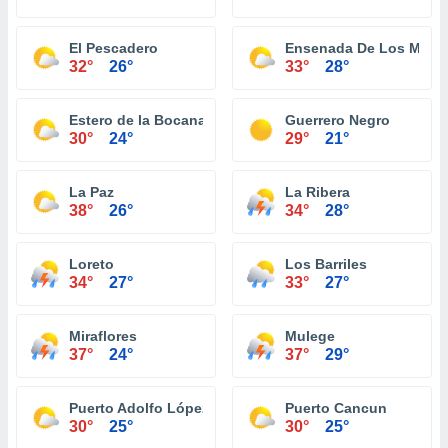
El Pescadero
Ensenada De Los Muer
32°
26°
33°
28°
Estero de la Bocana
Guerrero Negro
30°
24°
29°
21°
La Paz
La Ribera
38°
26°
34°
28°
Loreto
Los Barriles
34°
27°
33°
27°
Miraflores
Mulege
37°
24°
37°
29°
Puerto Adolfo López Mateos
Puerto Cancun
30°
25°
30°
25°