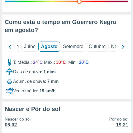
conteúdos.
ção
Como está o tempo em Guerrero Negro
ão através
em
agosto
?
de
,
 e
o
Junho
Julho
Agosto
Setembro
Outubro
Novembro
dos,
publicidade
T. Média :
24°C
Máx.:
30°C
Min:
20°C
s, estudos
Dias de chuva:
1
dias
a e
mento de
Acum. de chuva:
7 mm
Vento médio:
19 km/h
ossos 1199
eiros
Nascer e Pôr do sol
Nascer do sol
Pôr do sol
06:02
19:21