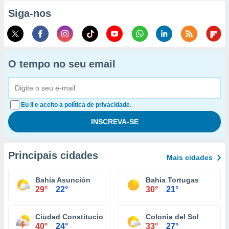
Siga-nos
O tempo no seu email
Eu li e aceito a política de privacidade.
Principais cidades
Mais cidades
Bahía Asunción
Bahia Tortugas
29°
22°
30°
21°
Ciudad Constitucion
Colonia del Sol
40°
24°
33°
27°