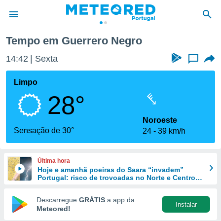
Tempo em Guerrero Negro
de
14:42
Sexta
...
 da
empo.pt) foi
Limpo
or
28°
is para
e as
 fornecidas
Noroeste
 qualidade.
Sensação de 30°
24
39 km/h
r a este
s das
opções:
Última hora
Hoje e amanhã poeiras do Saara “invadem”
ookies e
Portugal: risco de trovoadas no Norte e Centro
 forma
aumenta
Descarregue
GRÁTIS
a app da
Instalar
e digital
Meteored!
da,