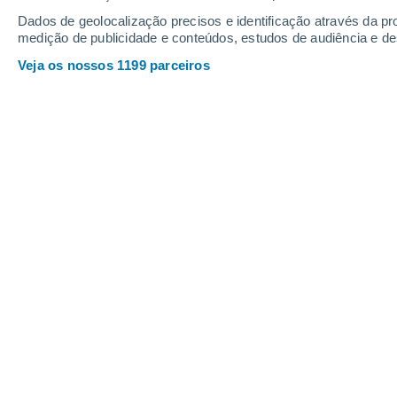
Dados de geolocalização precisos e identificação através da pr
37°
/
28°
37°
/
26°
37°
/
25°
medição de publicidade e conteúdos, estudos de audiência e d
Veja os nossos 1199 parceiros
22
-
42
km/h
20
-
40
km/h
25
20
-
39
km/h
Sábado, 15 de agosto
Céu limpo
26°
03:00
Sensação T.
27°
Limpo
28°
06:00
Sensação T.
28°
Limpo
30°
09:00
Sensação T.
31°
Limpo
34°
12:00
Sensação T.
34°