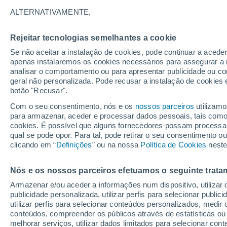
23°
ALTERNATIVAMENTE,
Rejeitar tecnologias semelhantes a cookie
Lua mingu
Se não aceitar a instalação de cookies, pode continuar a acede
Iluminada
Sensação de 24°
apenas instalaremos os cookies necessários para assegurar a 
analisar o comportamento ou para apresentar publicidade ou co
geral não personalizada. Pode recusar a instalação de cookies 
botão "Recusar".
Última hora
Hoje e amanhã poeiras do Saara “invadem”
Com o seu consentimento, nós e os
nossos parceiros
utilizamo
Portugal: risco de trovoadas no Norte e Centr
para armazenar, aceder e processar dados pessoais, tais como a
aumenta
cookies. É possível que alguns fornecedores possam processa
O Tempo 1 - 7 Dias
Atualidade
Mapas de chuva
R
qual se pode opor. Para tal, pode retirar o seu consentimento 
clicando em “
Definições
” ou na nossa
Política de Cookies
neste
Nós e os nossos parceiros efetuamos o seguinte trata
Domingo
Segunda
Sábado
Armazenar e/ou aceder a informações num dispositivo, utilizar da
16 Ago.
17 Ago.
15 Ago.
publicidade personalizada, utilizar perfis para selecionar public
utilizar perfis para selecionar conteúdos personalizados, med
conteúdos, compreender os públicos através de estatísticas ou
melhorar serviços, utilizar dados limitados para selecionar cont