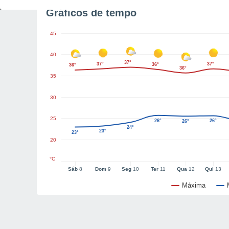
Gráficos de tempo
45
40
37°
37°
37°
36°
36°
36°
35
30
25
26°
26°
26°
24°
23°
23°
20
°C
Sáb
8
Dom
9
Seg
10
Ter
11
Qua
12
Qui
13
Máxima