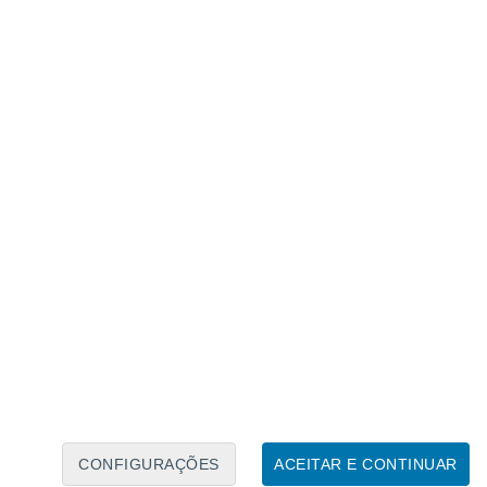
Calendário Lunar
Seg
Ter
Qua
Qui
Sex
Sáb
Domo
8
9
10
11
12
13
14
15
16
17
18
19
20
21
CONFIGURAÇÕES
ACEITAR E CONTINUAR