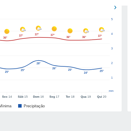
5
4
37°
37°
37°
37°
36°
36°
36°
3
2
28°
26°
25°
25°
25°
25°
24°
1
mm
Sex
14
Sáb
15
Dom
16
Seg
17
Ter
18
Qua
19
Qui
20
Mínima
Precipitação