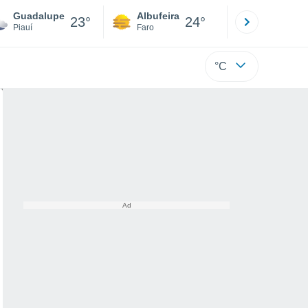
Guadalupe
Albufeira
Lisboa
23°
24°
Piauí
Faro
Lisboa
°C