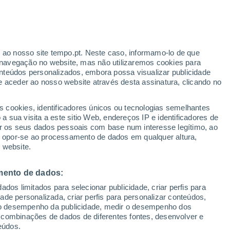
Aviso Yellow
Aviso Moderate por other em
Guadalupe hoje
ante
r ao nosso site tempo.pt. Neste caso, informamo-lo de que
:
22%
navegação no website, mas não utilizaremos cookies para
nteúdos personalizados, embora possa visualizar publicidade
e aceder ao nosso website através desta assinatura, clicando no
s cookies, identificadores únicos ou tecnologias semelhantes
o
 sua visita a este sitio Web, endereços IP e identificadores de
r os seus dados pessoais com base num interesse legítimo, ao
adar de Chuva
Satélites
Modelos
ou opor-se ao processamento de dados em qualquer altura,
 website.
mento de dados:
Terça
Quarta
Quinta
Sexta
dos limitados para selecionar publicidade, criar perfis para
18 Ago.
19 Ago.
20 Ago.
21 Ago.
idade personalizada, criar perfis para personalizar conteúdos,
ir o desempenho da publicidade, medir o desempenho dos
 combinações de dados de diferentes fontes, desenvolver e
eúdos.