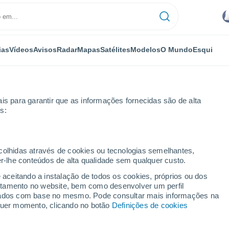
ias
Vídeos
Avisos
Radar
Mapas
Satélites
Modelos
O Mundo
Esqui
is para garantir que as informações fornecidas são de alta
s:
ana
ecolhidas através de cookies ou tecnologias semelhantes,
er-lhe conteúdos de alta qualidade sem qualquer custo.
8 - 14 dias
e aceitando a instalação de todos os cookies, próprios ou dos
rtamento no website, bem como desenvolver um perfil
...
lizados com base no mesmo. Pode consultar mais informações na
lquer momento, clicando no botão
Definições de cookies
Por horas
Céu encoberto nas próximas
horas