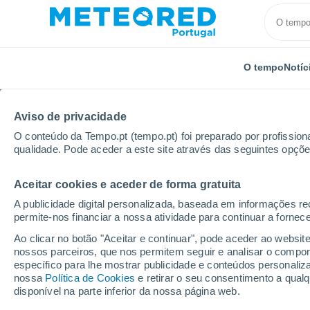
O tempo
Notíc
Aviso de privacidade
O conteúdo da Tempo.pt (tempo.pt) foi preparado por profissiona
qualidade. Pode aceder a este site através das seguintes opçõe
Aceitar cookies e aceder de forma gratuita
Início
Brasil
Piauí
Guadalupe
Próxima sem
A publicidade digital personalizada, baseada em informações r
permite-nos financiar a nossa atividade para continuar a fornec
Tempo para Guadalupe 
Ao clicar no botão "Aceitar e continuar", pode aceder ao websit
nossos parceiros, que nos permitem seguir e analisar o compo
03:54
Sábado
específico para lhe mostrar publicidade e conteúdos persona
nossa
Política de Cookies
e retirar o seu consentimento a qua
disponível na parte inferior da nossa página web.
Nuvens dispersas