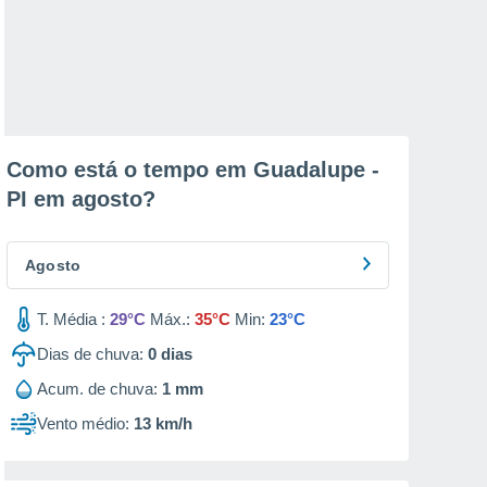
Como está o tempo em Guadalupe -
PI em
agosto
?
Agosto
T. Média :
29°C
Máx.:
35°C
Min:
23°C
Dias de chuva:
0
dias
Acum. de chuva:
1 mm
Vento médio:
13 km/h