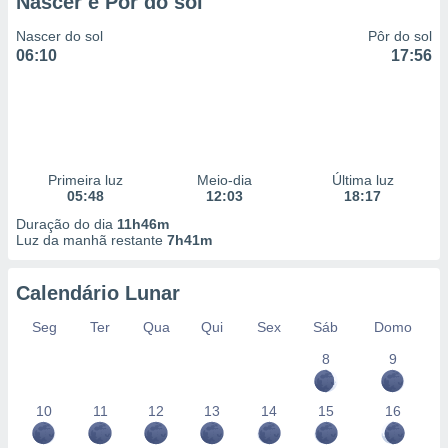
Nascer e Pôr do sol
Nascer do sol
Pôr do sol
06:10
17:56
Primeira luz
Meio-dia
Última luz
05:48
12:03
18:17
Duração do dia
11h46m
Luz da manhã restante
7h41m
Calendário Lunar
Seg
Ter
Qua
Qui
Sex
Sáb
Domo
8
9
10
11
12
13
14
15
16