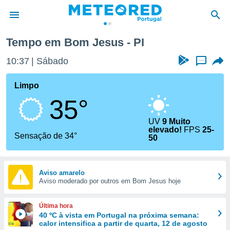
Tempo em Bom Jesus - PI
de
10:37
Sábado
...
 da
empo.pt) foi
Limpo
or
35°
is para
e as
 fornecidas
UV
9 Muito
elevado!
FPS
25-
 qualidade.
Sensação de 34°
50
r a este
s das
opções:
Aviso amarelo
ookies e
Aviso moderado por outros em Bom Jesus hoje
 forma
Última hora
e digital
40 ºC à vista em Portugal na próxima semana:
da,
calor intensifica a partir de quarta, 12 de agosto