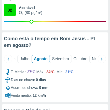
conteúdos.
Aceitável
32
O₃ (80 µg/m³)
ção
ão através
de
,
 e
Como está o tempo em Bom Jesus - PI
em
agosto
?
dos,
publicidade
s, estudos
o
Junho
Julho
Agosto
Setembro
Outubro
Novembro
a e
mento de
T. Média :
27°C
Máx.:
34°C
Min:
21°C
ossos 1199
Dias de chuva:
0
dias
eiros
Acum. de chuva:
0 mm
Vento médio:
12 km/h