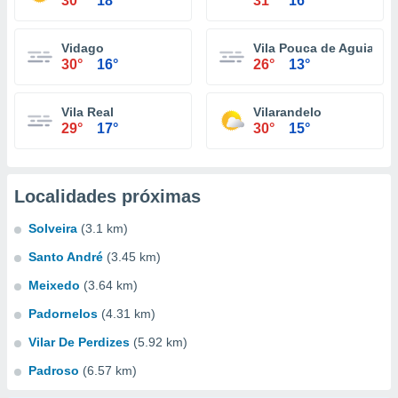
30°
18°
31°
16°
Vidago
Vila Pouca de Aguiar
30°
16°
26°
13°
Vila Real
Vilarandelo
29°
17°
30°
15°
Localidades próximas
Solveira
(3.1 km)
Santo André
(3.45 km)
Meixedo
(3.64 km)
Padornelos
(4.31 km)
Vilar De Perdizes
(5.92 km)
Padroso
(6.57 km)