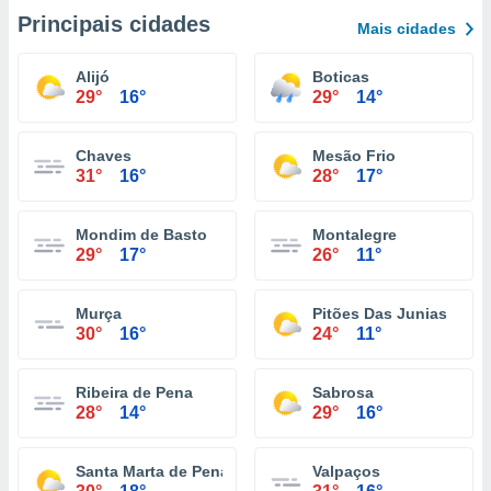
Principais cidades
Mais cidades
Alijó
Boticas
29°
16°
29°
14°
Chaves
Mesão Frio
31°
16°
28°
17°
Mondim de Basto
Montalegre
29°
17°
26°
11°
Murça
Pitões Das Junias
30°
16°
24°
11°
Ribeira de Pena
Sabrosa
28°
14°
29°
16°
Santa Marta de Penaguião
Valpaços