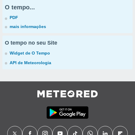
O tempo...
PDF
mais informações
O tempo no seu Site
Widget de O Tempo
API de Meteorologia