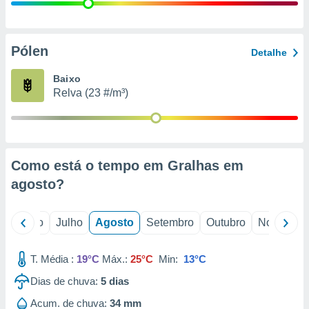
conteúdos.
ção
Pólen
Detalhe
ão através
de
Baixo
,
Relva (23 #/m³)
 e
dos,
publicidade
s, estudos
Como está o tempo em Gralhas em
a e
mento de
agosto
?
ossos 1199
o
Junho
Julho
Agosto
Setembro
Outubro
Novembro
eiros
T. Média :
19°C
Máx.:
25°C
Min:
13°C
Dias de chuva:
5
dias
Acum. de chuva:
34 mm