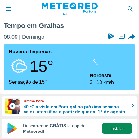
Tempo em Gralhas
de
08:09
Domingo
...
 da
empo.pt) foi
Nuvens dispersas
or
15°
is para
e as
 fornecidas
Noroeste
 qualidade.
Sensação de 15°
3
13 km/h
r a este
s das
opções:
Última hora
40 ºC à vista em Portugal na próxima semana:
ookies e
calor intensifica a partir de quarta, 12 de agosto
 forma
Descarregue
GRÁTIS
la app da
Instalar
e digital
Meteored!
da,