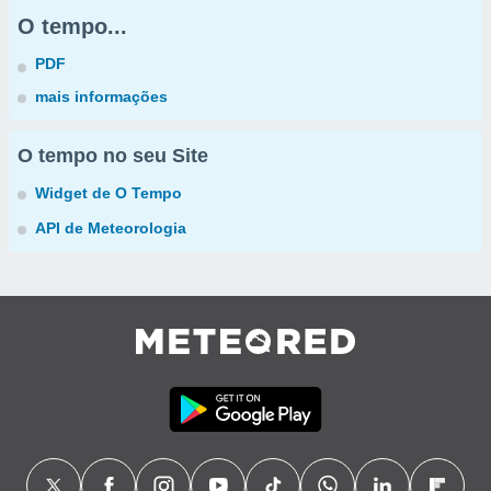
O tempo...
PDF
mais informações
O tempo no seu Site
Widget de O Tempo
API de Meteorologia