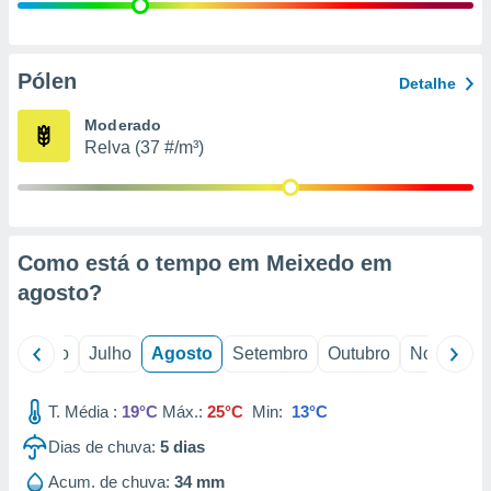
conteúdos.
ção
Pólen
Detalhe
ão através
de
Moderado
,
Relva (37 #/m³)
 e
dos,
publicidade
s, estudos
Como está o tempo em Meixedo em
a e
mento de
agosto
?
ossos 1199
o
Junho
Julho
Agosto
Setembro
Outubro
Novembro
eiros
T. Média :
19°C
Máx.:
25°C
Min:
13°C
Dias de chuva:
5
dias
Acum. de chuva:
34 mm