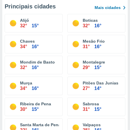
Principais cidades
Mais cidades
Alijó
Boticas
32°
15°
32°
16°
Chaves
Mesão Frio
34°
16°
31°
16°
Mondim de Basto
Montalegre
32°
16°
29°
15°
Murça
Pitões Das Junias
34°
16°
27°
14°
Ribeira de Pena
Sabrosa
30°
15°
31°
15°
Santa Marta de Penaguião
Valpaços