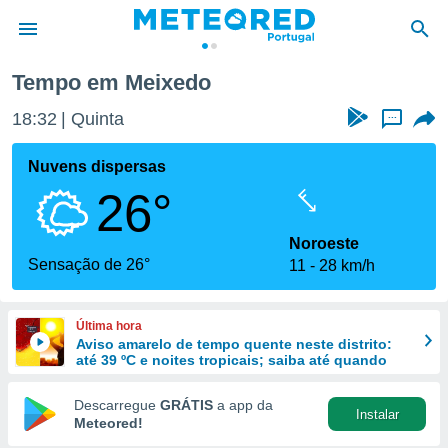
Tempo em Meixedo
de
18:32
Quinta
...
 da
empo.pt) foi
Nuvens dispersas
or
26°
is para
e as
 fornecidas
Noroeste
 qualidade.
Sensação de 26°
11
28 km/h
r a este
s das
opções:
Última hora
Aviso amarelo de tempo quente neste distrito:
ookies e
até 39 ºC e noites tropicais; saiba até quando
 forma
Descarregue
GRÁTIS
a app da
Instalar
e digital
Meteored!
da,