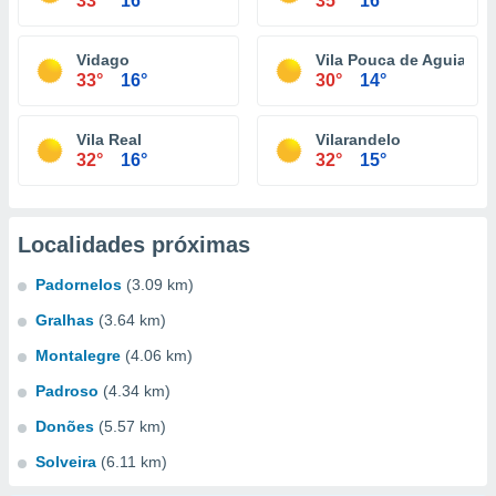
33°
16°
35°
16°
Vidago
Vila Pouca de Aguiar
33°
16°
30°
14°
Vila Real
Vilarandelo
32°
16°
32°
15°
Localidades próximas
Padornelos
(3.09 km)
Gralhas
(3.64 km)
Montalegre
(4.06 km)
Padroso
(4.34 km)
Donões
(5.57 km)
Solveira
(6.11 km)