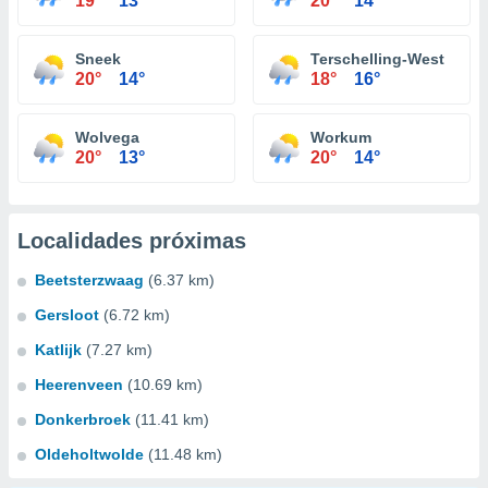
19°
13°
20°
14°
Sneek
Terschelling-West
20°
14°
18°
16°
Wolvega
Workum
20°
13°
20°
14°
Localidades próximas
Beetsterzwaag
(6.37 km)
Gersloot
(6.72 km)
Katlijk
(7.27 km)
Heerenveen
(10.69 km)
Donkerbroek
(11.41 km)
Oldeholtwolde
(11.48 km)