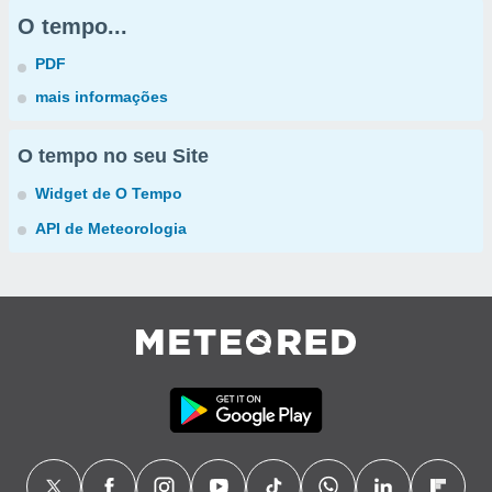
O tempo...
PDF
mais informações
O tempo no seu Site
Widget de O Tempo
API de Meteorologia