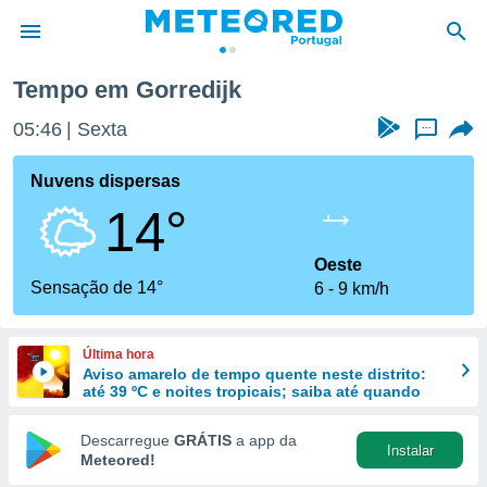
Tempo em Gorredijk
de
05:46
Sexta
...
 da
empo.pt) foi
Nuvens dispersas
or
14°
is para
e as
 fornecidas
Oeste
 qualidade.
Sensação de 14°
6
9 km/h
r a este
s das
opções:
Última hora
Aviso amarelo de tempo quente neste distrito:
ookies e
até 39 ºC e noites tropicais; saiba até quando
 forma
Descarregue
GRÁTIS
a app da
Instalar
e digital
Meteored!
da,