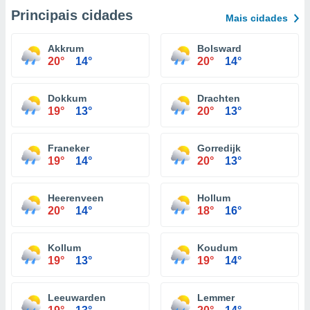
Principais cidades
Mais cidades
Akkrum
Bolsward
20°
14°
20°
14°
Dokkum
Drachten
19°
13°
20°
13°
Franeker
Gorredijk
19°
14°
20°
13°
Heerenveen
Hollum
20°
14°
18°
16°
Kollum
Koudum
19°
13°
19°
14°
Leeuwarden
Lemmer