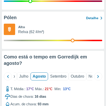
conteúdos.
ção
Pólen
Detalhe
ão através
de
Alto
,
Relva (62 #/m³)
 e
dos,
publicidade
s, estudos
Como está o tempo em Gorredijk em
a e
mento de
agosto
?
ossos 1199
o
Junho
Julho
Agosto
Setembro
Outubro
Novembro
eiros
T. Média :
17°C
Máx.:
21°C
Min:
13°C
Dias de chuva:
16
dias
Acum. de chuva:
93 mm