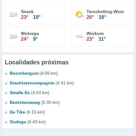
Sneek
Terschelling-West
23°
10°
20°
16°
Wolvega
Workum
24°
9°
23°
11°
Localidades próximas
Boornbergum
(4.09 km)
Drachtstercompagnie
(4.41 km)
Smalle Ee
(4.63 km)
Beetsterzwaag
(5.35 km)
De Tike
(6.15 km)
Oudega
(6.43 km)