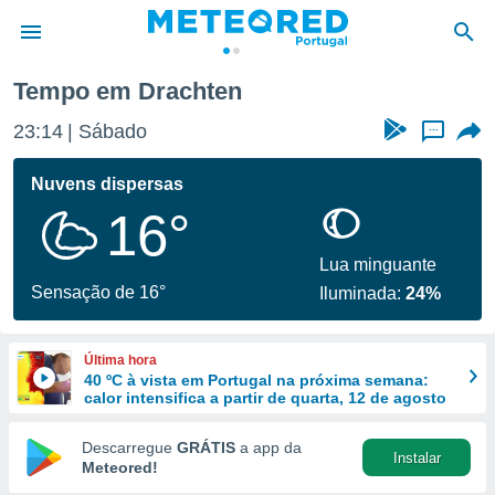
Tempo em Drachten
de
23:14
Sábado
...
 da
empo.pt) foi
Nuvens dispersas
or
16°
is para
e as
 fornecidas
Lua minguante
 qualidade.
Sensação de 16°
Iluminada:
24%
r a este
s das
opções:
Última hora
40 ºC à vista em Portugal na próxima semana:
ookies e
calor intensifica a partir de quarta, 12 de agosto
 forma
Descarregue
GRÁTIS
a app da
Instalar
e digital
Meteored!
da,