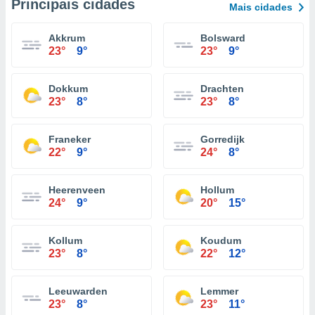
Principais cidades
Mais cidades
Akkrum
Bolsward
23°
9°
23°
9°
Dokkum
Drachten
23°
8°
23°
8°
Franeker
Gorredijk
22°
9°
24°
8°
Heerenveen
Hollum
24°
9°
20°
15°
Kollum
Koudum
23°
8°
22°
12°
Leeuwarden
Lemmer
23°
8°
23°
11°