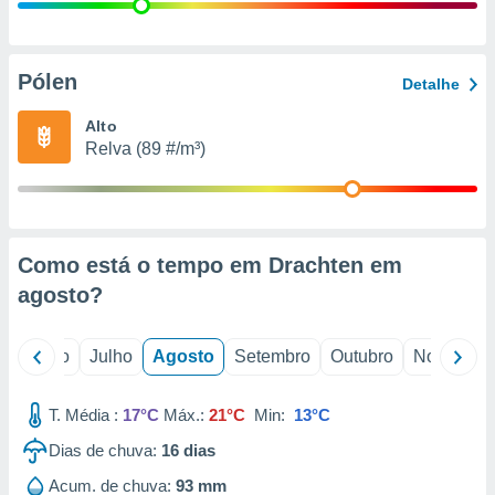
conteúdos.
ção
Pólen
Detalhe
ão através
de
Alto
,
Relva (89 #/m³)
 e
dos,
publicidade
s, estudos
Como está o tempo em Drachten em
a e
mento de
agosto
?
ossos 1199
o
Junho
Julho
Agosto
Setembro
Outubro
Novembro
eiros
T. Média :
17°C
Máx.:
21°C
Min:
13°C
Dias de chuva:
16
dias
Acum. de chuva:
93 mm