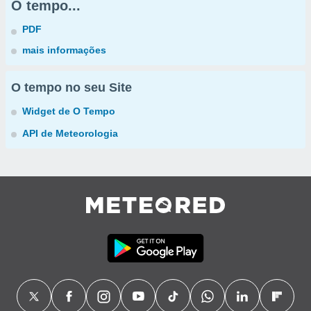
O tempo...
PDF
mais informações
O tempo no seu Site
Widget de O Tempo
API de Meteorologia