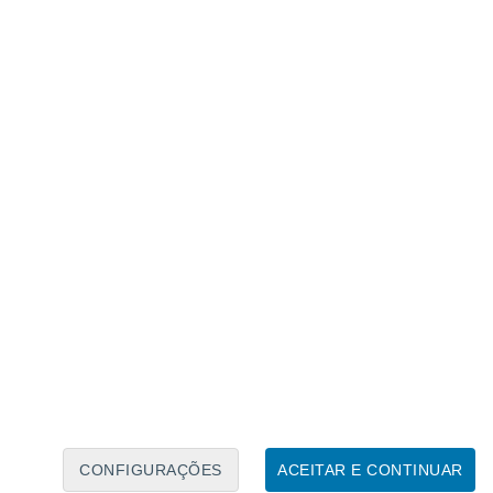
Calendário Lunar
Seg
Ter
Qua
Qui
Sex
Sáb
Domo
6
7
8
9
10
11
12
13
14
15
16
17
18
19
CONFIGURAÇÕES
ACEITAR E CONTINUAR