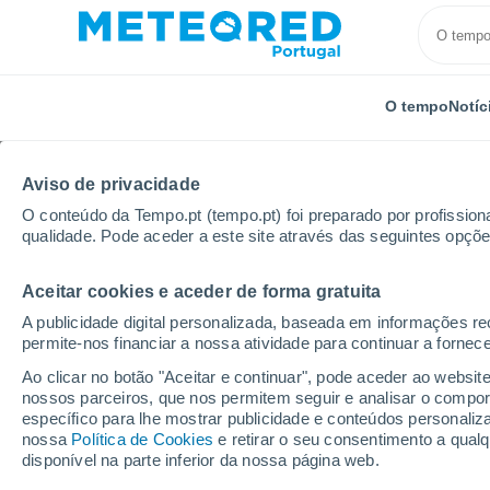
O tempo
Notíc
Aviso de privacidade
O conteúdo da Tempo.pt (tempo.pt) foi preparado por profissiona
qualidade. Pode aceder a este site através das seguintes opçõe
Aceitar cookies e aceder de forma gratuita
Início
Holanda
Frísia
Dokkum
A publicidade digital personalizada, baseada em informações r
permite-nos financiar a nossa atividade para continuar a fornec
Tempo em Dokkum
Ao clicar no botão "Aceitar e continuar", pode aceder ao websit
nossos parceiros, que nos permitem seguir e analisar o compo
12:41
Quinta
específico para lhe mostrar publicidade e conteúdos persona
nossa
Política de Cookies
e retirar o seu consentimento a qua
disponível na parte inferior da nossa página web.
Chuva fraca