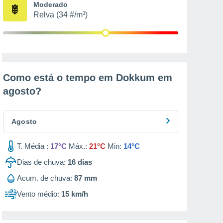
Moderado
Relva (34 #/m³)
Como está o tempo em Dokkum em
agosto
?
Agosto
T. Média :
17°C
Máx.:
21°C
Min:
14°C
Dias de chuva:
16
dias
Acum. de chuva:
87 mm
Vento médio:
15 km/h