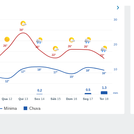
30
34°
20
26°
26°
26°
26°
22°
22°
10
18°
18°
17°
17°
16°
15°
12°
1.3
0.5
0.2
mm
Qua
12
Qui
13
Sex
14
Sáb
15
Dom
16
Seg
17
Ter
18
Mínima
Chuva