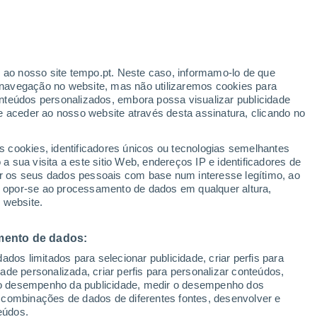
r ao nosso site tempo.pt. Neste caso, informamo-lo de que
navegação no website, mas não utilizaremos cookies para
nteúdos personalizados, embora possa visualizar publicidade
e aceder ao nosso website através desta assinatura, clicando no
s cookies, identificadores únicos ou tecnologias semelhantes
gal
 sua visita a este sitio Web, endereços IP e identificadores de
r os seus dados pessoais com base num interesse legítimo, ao
adar de Chuva
Satélites
Modelos
ou opor-se ao processamento de dados em qualquer altura,
 website.
mento de dados:
omingo
Segunda
Terça
Quarta
dos limitados para selecionar publicidade, criar perfis para
9 Ago.
10 Ago.
11 Ago.
12 Ago.
idade personalizada, criar perfis para personalizar conteúdos,
ir o desempenho da publicidade, medir o desempenho dos
 combinações de dados de diferentes fontes, desenvolver e
eúdos.