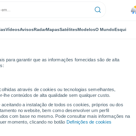
ias
Vídeos
Avisos
Radar
Mapas
Satélites
Modelos
O Mundo
Esqui
is para garantir que as informações fornecidas são de alta
s:
ecolhidas através de cookies ou tecnologias semelhantes,
er-lhe conteúdos de alta qualidade sem qualquer custo.
e aceitando a instalação de todos os cookies, próprios ou dos
rtamento no website, bem como desenvolver um perfil
...
lizados com base no mesmo. Pode consultar mais informações na
lquer momento, clicando no botão
Definições de cookies
Por horas
Chuva fraca nas próximas horas