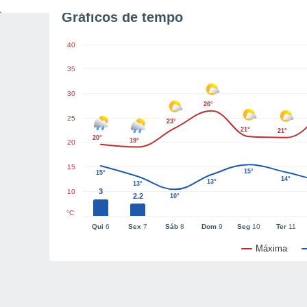
Gráficos de tempo
40
35
30
26°
25
23°
21°
21°
20°
19°
20
15
15°
15°
14°
13°
13°
3
10
2.2
10°
°C
Qui
6
Sex
7
Sáb
8
Dom
9
Seg
10
Ter
11
Máxima