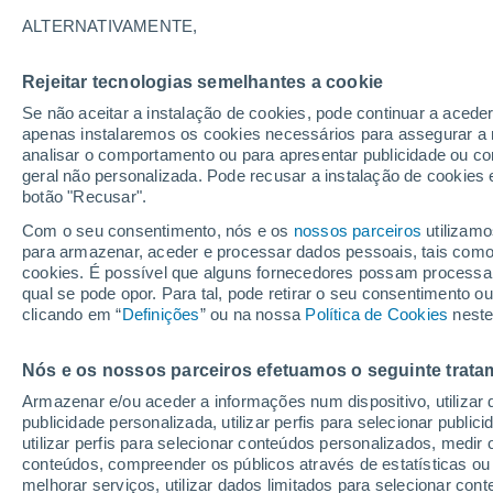
19°
ALTERNATIVAMENTE,
Rejeitar tecnologias semelhantes a cookie
30%
Se não aceitar a instalação de cookies, pode continuar a acede
Sensação de 19°
0.1 mm
apenas instalaremos os cookies necessários para assegurar a 
analisar o comportamento ou para apresentar publicidade ou co
geral não personalizada. Pode recusar a instalação de cookies 
botão "Recusar".
Última hora
Subida das temperaturas, poeiras do Saara e
Com o seu consentimento, nós e os
nossos parceiros
utilizamo
chuva: datas e zonas mais afetadas em Portu
para armazenar, aceder e processar dados pessoais, tais como a
cookies. É possível que alguns fornecedores possam processa
O Tempo 1 - 7 Dias
Atualidade
Mapas de chuva
R
qual se pode opor. Para tal, pode retirar o seu consentimento 
clicando em “
Definições
” ou na nossa
Política de Cookies
neste
Nós e os nossos parceiros efetuamos o seguinte trata
Amanhã
Sábado
D
Hoje
Armazenar e/ou aceder a informações num dispositivo, utilizar da
7 Ago.
8 Ago.
6 Ago.
publicidade personalizada, utilizar perfis para selecionar public
utilizar perfis para selecionar conteúdos personalizados, med
conteúdos, compreender os públicos através de estatísticas ou
melhorar serviços, utilizar dados limitados para selecionar cont
60%
90%