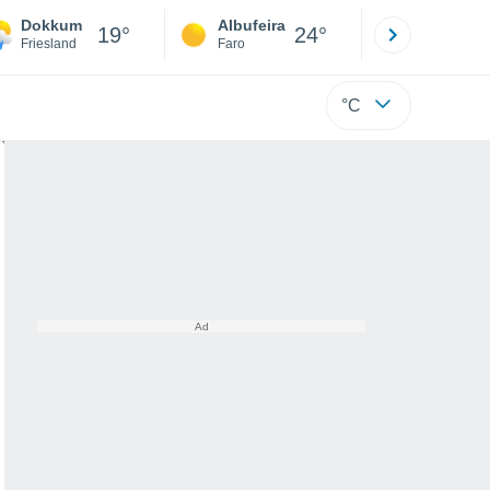
Dokkum
Albufeira
Lisboa
19°
24°
Friesland
Faro
Lisboa
°C