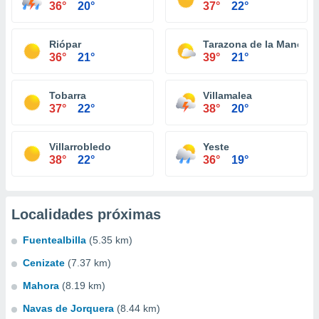
36°
20°
37°
22°
Riópar
Tarazona de la Mancha
36°
21°
39°
21°
Tobarra
Villamalea
37°
22°
38°
20°
Villarrobledo
Yeste
38°
22°
36°
19°
Localidades próximas
Fuentealbilla
(5.35 km)
Cenizate
(7.37 km)
Mahora
(8.19 km)
Navas de Jorquera
(8.44 km)