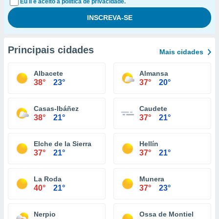
Eu li e aceito a política de privacidade.
Principais cidades
Mais cidades
Albacete
Almansa
38°
23°
37°
20°
Casas-Ibáñez
Caudete
38°
21°
37°
21°
Elche de la Sierra
Hellín
37°
21°
37°
21°
La Roda
Munera
40°
21°
37°
23°
Nerpio
Ossa de Montiel