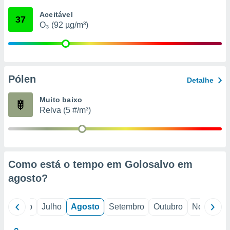
conteúdos.
Aceitável
37
O₃ (92 µg/m³)
ção
ão através
de
,
 e
Pólen
Detalhe
dos,
Muito baixo
publicidade
Relva (5 #/m³)
s, estudos
a e
mento de
ossos 1199
Como está o tempo em Golosalvo em
eiros
agosto
?
o
Junho
Julho
Agosto
Setembro
Outubro
Novembro