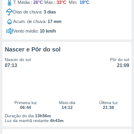
T. Média :
26°C
Máx.:
33°C
Min:
19°C
Dias de chuva:
3
dias
Acum. de chuva:
17 mm
Vento médio:
10 km/h
Nascer e Pôr do sol
Nascer do sol
Pôr do sol
07:13
21:09
Primeira luz
Meio-dia
Última luz
06:44
14:12
21:38
Duração do dia
13h56m
Luz da manhã restante
4h43m