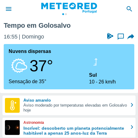
Golosalvo
Tempo em Golosalvo
de
16:55
Domingo
...
 da
empo.pt) foi
Nuvens dispersas
or
37°
is para
e as
 fornecidas
Sul
 qualidade.
Sensação de 35°
10
26 km/h
r a este
s das
opções:
Aviso amarelo
Aviso moderado por temperaturas elevadas em Golosalvo
ookies e
hoje
 forma
Astronomia
e digital
Incrível: descoberto um planeta potencialmente
habitável a apenas 25 anos-luz da Terra
da,