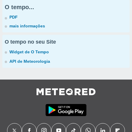
O tempo...
PDF
mais informações
O tempo no seu Site
Widget de O Tempo
API de Meteorologia