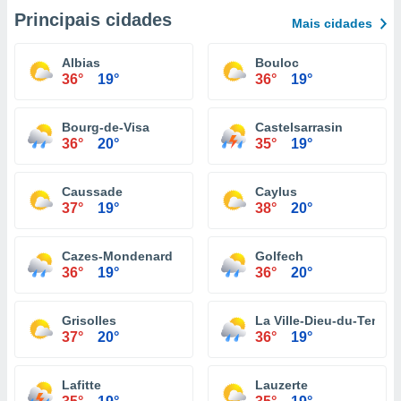
Principais cidades
Mais cidades
Albias
Bouloc
36°
19°
36°
19°
Bourg-de-Visa
Castelsarrasin
36°
20°
35°
19°
Caussade
Caylus
37°
19°
38°
20°
Cazes-Mondenard
Golfech
36°
19°
36°
20°
Grisolles
La Ville-Dieu-du-Temple
37°
20°
36°
19°
Lafitte
Lauzerte