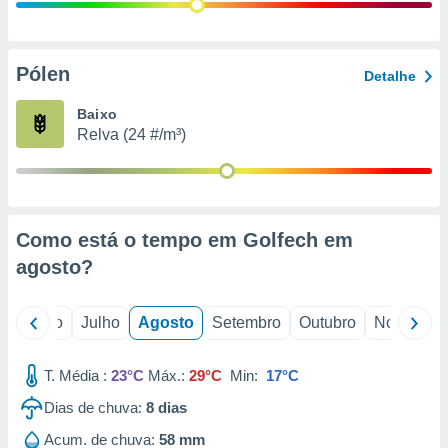
conteúdos.
ção
Pólen
Detalhe
ão através
de
Baixo
,
Relva (24 #/m³)
 e
dos,
publicidade
s, estudos
Como está o tempo em Golfech em
a e
mento de
agosto
?
ossos 1199
o
Junho
Julho
Agosto
Setembro
Outubro
Novembro
eiros
T. Média :
23°C
Máx.:
29°C
Min:
17°C
Dias de chuva:
8
dias
Acum. de chuva:
58 mm