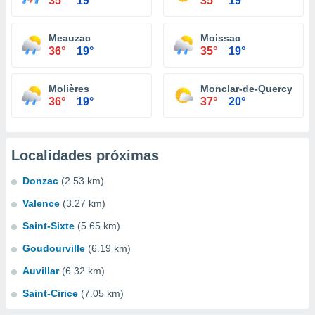
35°
19°
35°
19°
Meauzac
Moissac
36°
19°
35°
19°
Molières
Monclar-de-Quercy
36°
19°
37°
20°
Localidades próximas
Donzac
(2.53 km)
Valence
(3.27 km)
Saint-Sixte
(5.65 km)
Goudourville
(6.19 km)
Auvillar
(6.32 km)
Saint-Cirice
(7.05 km)