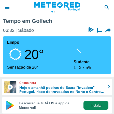
Tempo em Golfech
de
06:32
Sábado
...
 da
empo.pt) foi
Limpo
or
20°
is para
e as
 fornecidas
Sudeste
 qualidade.
Sensação de 20°
1
3 km/h
r a este
s das
opções:
Última hora
Hoje e amanhã poeiras do Saara “invadem”
ookies e
Portugal: risco de trovoadas no Norte e Centro
 forma
aumenta
Descarregue
GRÁTIS
a app da
Instalar
e digital
Meteored!
da,