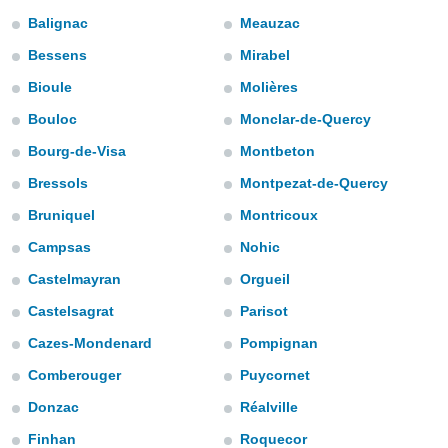
m
Balignac
Meauzac
 recolhidas
cookies ou
Bessens
Mirabel
, permite-
Bioule
Molières
ar a nossa
Bouloc
Monclar-de-Quercy
ara
ACEITAR
 fornecer-
E
Bourg-de-Visa
Montbeton
os de alta
CONTINUAR
sem
Bressols
Montpezat-de-Quercy
sto.
Bruniquel
Montricoux
CONFIGURAÇÕES
o botão
ontinuar",
Campsas
Nohic
r ao
Castelmayran
Orgueil
itando a
de todos os
Castelsagrat
Parisot
óprios ou
parceiros,
Cazes-Mondenard
Pompignan
rmitem
Comberouger
Puycornet
lisar o
nto no
Donzac
Réalville
em como
 um perfil
Finhan
Roquecor