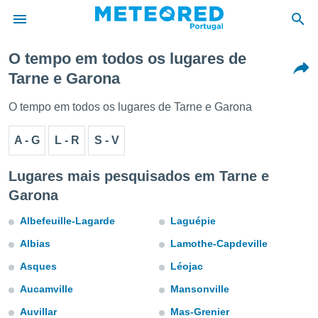
O tempo em todos os lugares de
Tarne e Garona
de
 da
O tempo em todos os lugares de Tarne e Garona
empo.pt) foi
or
A - G
L - R
S - V
is para
e as
 fornecidas
Lugares mais pesquisados em Tarne e
 qualidade.
Garona
r a este
s das
Albefeuille-Lagarde
Laguépie
opções:
Albias
Lamothe-Capdeville
ookies e
 forma
Asques
Léojac
Aucamville
Mansonville
e digital
da,
Auvillar
Mas-Grenier