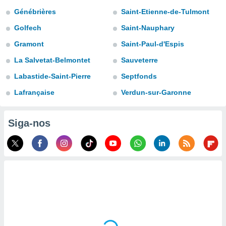
para lhe
Génébrières
Saint-Etienne-de-Tulmont
licidade e
Golfech
Saint-Nauphary
ados com
esmo. Pode
Gramont
Saint-Paul-d'Espis
ais
La Salvetat-Belmontet
Sauveterre
s na nossa
 Cookies
e
Labastide-Saint-Pierre
Septfonds
u
nto a
Lafrançaise
Verdun-sur-Garonne
omento,
 botão
de cookies
Siga-nos
na parte
nossa
.
IVAMENTE,
as
tes a