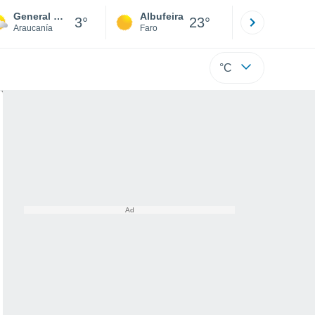
General López
Albufeira
Lisboa
3°
23°
Araucanía
Faro
Lisboa
°C