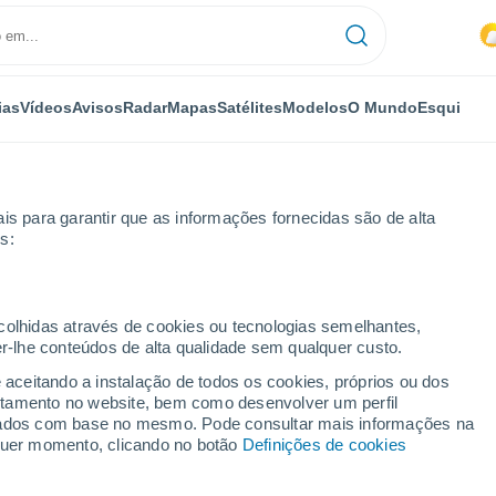
ias
Vídeos
Avisos
Radar
Mapas
Satélites
Modelos
O Mundo
Esqui
is para garantir que as informações fornecidas são de alta
s:
ecolhidas através de cookies ou tecnologias semelhantes,
er-lhe conteúdos de alta qualidade sem qualquer custo.
ez
e aceitando a instalação de todos os cookies, próprios ou dos
rtamento no website, bem como desenvolver um perfil
...
lizados com base no mesmo. Pode consultar mais informações na
lquer momento, clicando no botão
Definições de cookies
Por horas
Intervalos nublados nas
próximas horas