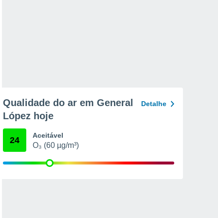
Qualidade do ar em General
Detalhe
López hoje
Aceitável
24
O₃ (60 µg/m³)