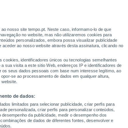
r ao nosso site tempo.pt. Neste caso, informamo-lo de que
h
navegação no website, mas não utilizaremos cookies para
nteúdos personalizados, embora possa visualizar publicidade
e aceder ao nosso website através desta assinatura, clicando no
te
s cookies, identificadores únicos ou tecnologias semelhantes
 sua visita a este sitio Web, endereços IP e identificadores de
r os seus dados pessoais com base num interesse legítimo, ao
Radar de Chuva
Satélites
Modelos
ou opor-se ao processamento de dados em qualquer altura,
 website.
mento de dados:
Quarta
Quinta
Sexta
Sábado
dos limitados para selecionar publicidade, criar perfis para
12 Ago.
13 Ago.
14 Ago.
15 Ago.
idade personalizada, criar perfis para personalizar conteúdos,
ir o desempenho da publicidade, medir o desempenho dos
 combinações de dados de diferentes fontes, desenvolver e
eúdos.
90%
90%
80%