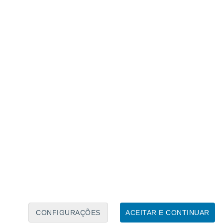
Calendário Lunar
Seg
Ter
Qua
Qui
Sex
Sáb
Domo
9
10
11
12
13
14
15
16
17
18
19
20
21
22
CONFIGURAÇÕES
ACEITAR E CONTINUAR