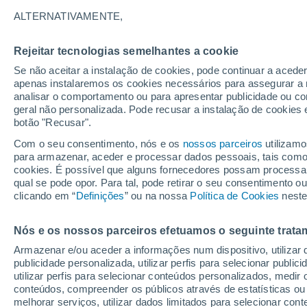
2°
ALTERNATIVAMENTE,
Rejeitar tecnologias semelhantes a cookie
Nordeste
Se não aceitar a instalação de cookies, pode continuar a acede
Sensação de -1°
9
-
20 km/
apenas instalaremos os cookies necessários para assegurar a 
analisar o comportamento ou para apresentar publicidade ou co
geral não personalizada. Pode recusar a instalação de cookies 
botão "Recusar".
Astronomia
Incrível: descoberto um planeta potencialmen
Com o seu consentimento, nós e os
nossos parceiros
utilizamo
habitável a apenas 25 anos-luz da Terra
para armazenar, aceder e processar dados pessoais, tais como a
cookies. É possível que alguns fornecedores possam processa
O Tempo 1 - 7 Dias
Atualidade
Mapas de nuvens
qual se pode opor. Para tal, pode retirar o seu consentimento 
clicando em “
Definições
” ou na nossa
Política de Cookies
neste
Nós e os nossos parceiros efetuamos o seguinte trata
Amanhã
Terça
Hoje
Armazenar e/ou aceder a informações num dispositivo, utilizar da
10 Ago.
11 Ago.
9 Ago.
publicidade personalizada, utilizar perfis para selecionar public
utilizar perfis para selecionar conteúdos personalizados, med
conteúdos, compreender os públicos através de estatísticas ou
melhorar serviços, utilizar dados limitados para selecionar cont
50%