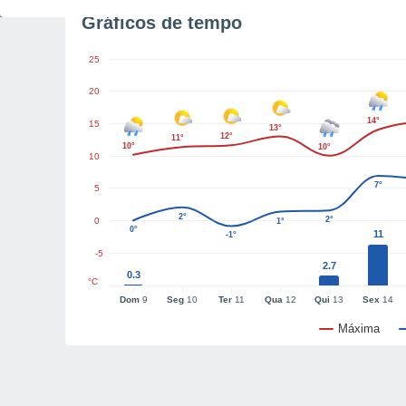
Gráficos de tempo
25
20
14°
15
13°
12°
11°
10°
10°
10
7°
5
2°
2°
0
1°
0°
11
-1°
-5
2.7
0.3
°C
Dom
9
Seg
10
Ter
11
Qua
12
Qui
13
Sex
14
Máxima