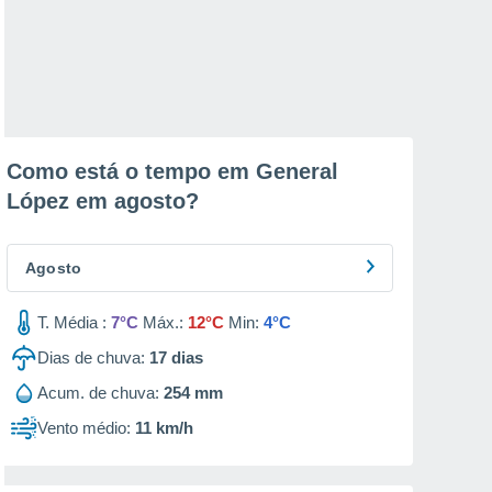
Como está o tempo em General
López em
agosto
?
Agosto
T. Média :
7°C
Máx.:
12°C
Min:
4°C
Dias de chuva:
17
dias
Acum. de chuva:
254 mm
Vento médio:
11 km/h