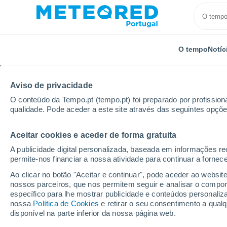
O tempo
Notíc
Aviso de privacidade
O conteúdo da Tempo.pt (tempo.pt) foi preparado por profissiona
qualidade. Pode aceder a este site através das seguintes opçõe
Aceitar cookies e aceder de forma gratuita
Início
Chile
Araucanía
General López
A publicidade digital personalizada, baseada em informações r
permite-nos financiar a nossa atividade para continuar a fornec
Tempo em General Lóp
Ao clicar no botão "Aceitar e continuar", pode aceder ao websit
nossos parceiros, que nos permitem seguir e analisar o compo
09:14
Domingo
específico para lhe mostrar publicidade e conteúdos persona
nossa
Política de Cookies
e retirar o seu consentimento a qua
disponível na parte inferior da nossa página web.
Parcialmente nublado