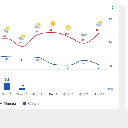
60
18°
18°
17°
16°
15°
13°
40
11°
6°
6°
6°
5°
20
3°
2°
2°
6.2
1.7
mm
Sáb
15
Dom
16
Seg
17
Ter
18
Qua
19
Qui
20
Sex
21
Mínima
Chuva