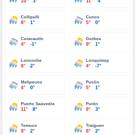
10°
3°
11°
4°
Collipulli
Cunco
8°
1°
5°
0°
Curacautín
Gorbea
4°
-1°
9°
1°
Loncoche
Lonquimay
8°
2°
4°
-7°
Melipeuco
Pucón
4°
0°
5°
1°
Puerto Saavedra
Purén
11°
8°
9°
3°
Temuco
Traiguen
9°
2°
8°
2°