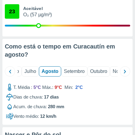
conteúdos.
Aceitável
23
O₃ (57 µg/m³)
ção
ão através
de
,
 e
Como está o tempo em Curacautín em
agosto
?
dos,
publicidade
s, estudos
o
Junho
Julho
Agosto
Setembro
Outubro
Novembro
a e
mento de
T. Média :
5°C
Máx.:
9°C
Min:
2°C
ossos 1199
Dias de chuva:
17
dias
eiros
Acum. de chuva:
280 mm
Vento médio:
12 km/h
Nascer e Pôr do sol