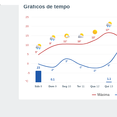
Gráficos de tempo
25
20
17°
15
13°
11°
10°
9°
10
5°
5
3°
0
0°
23
-1°
-2°
-2°
-5
1.1
0.1
°C
Sáb
8
Dom
9
Seg
10
Ter
11
Qua
12
Qui
13
Máxima