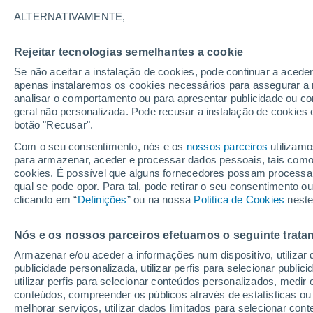
1°
ALTERNATIVAMENTE,
Rejeitar tecnologias semelhantes a cookie
90%
Se não aceitar a instalação de cookies, pode continuar a acede
Sensação de -4°
0.6 mm
apenas instalaremos os cookies necessários para assegurar a 
analisar o comportamento ou para apresentar publicidade ou co
geral não personalizada. Pode recusar a instalação de cookies 
botão "Recusar".
Última hora
Hoje e amanhã poeiras do Saara “invadem”
Com o seu consentimento, nós e os
nossos parceiros
utilizamo
Portugal: risco de trovoadas no Norte e Centr
para armazenar, aceder e processar dados pessoais, tais como a
aumenta
cookies. É possível que alguns fornecedores possam processa
O Tempo 1 - 7 Dias
Atualidade
Mapas de chuva
R
qual se pode opor. Para tal, pode retirar o seu consentimento 
clicando em “
Definições
” ou na nossa
Política de Cookies
neste
Nós e os nossos parceiros efetuamos o seguinte trata
Amanhã
Segunda
Hoje
Armazenar e/ou aceder a informações num dispositivo, utilizar da
9 Ago.
10 Ago.
8 Ago.
publicidade personalizada, utilizar perfis para selecionar public
utilizar perfis para selecionar conteúdos personalizados, med
conteúdos, compreender os públicos através de estatísticas ou
melhorar serviços, utilizar dados limitados para selecionar cont
30%
90%