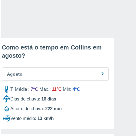
Como está o tempo em Collins em
agosto
?
Agosto
T. Média :
7°C
Máx.:
11°C
Min:
4°C
Dias de chuva:
16
dias
Acum. de chuva:
222 mm
Vento médio:
13 km/h