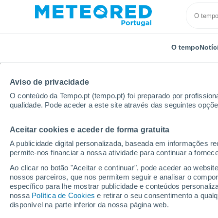
O tempo
Notíc
Aviso de privacidade
O conteúdo da Tempo.pt (tempo.pt) foi preparado por profissiona
qualidade. Pode aceder a este site através das seguintes opçõe
Aceitar cookies e aceder de forma gratuita
Início
Chile
Araucanía
Collins
A publicidade digital personalizada, baseada em informações r
permite-nos financiar a nossa atividade para continuar a fornec
Tempo em Collins
Ao clicar no botão "Aceitar e continuar", pode aceder ao websit
nossos parceiros, que nos permitem seguir e analisar o compo
05:15
Sábado
específico para lhe mostrar publicidade e conteúdos persona
nossa
Política de Cookies
e retirar o seu consentimento a qua
disponível na parte inferior da nossa página web.
Chuva e neve