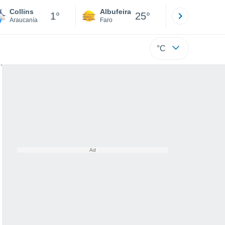
Collins
Albufeira
Lisboa
1°
25°
Araucanía
Faro
Lisboa
°C