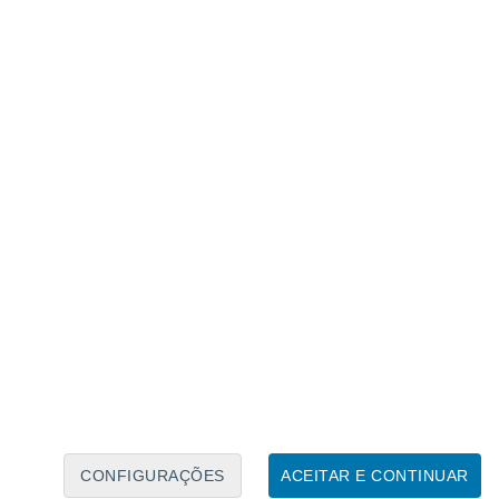
Calendário Lunar
Seg
Ter
Qua
Qui
Sex
Sáb
Domo
8
9
10
11
12
13
14
15
16
17
18
19
20
21
CONFIGURAÇÕES
ACEITAR E CONTINUAR