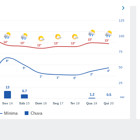
125
100
15°
15°
14°
13°
13°
13°
12°
75
8°
50
5°
4°
2°
1°
1°
0°
25
13
6.7
1.2
0.5
mm
Sex
14
Sáb
15
Dom
16
Seg
17
Ter
18
Qua
19
Qui
20
Mínima
Chuva