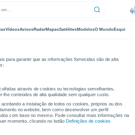
ias
Vídeos
Avisos
Radar
Mapas
Satélites
Modelos
O Mundo
Esqui
is para garantir que as informações fornecidas são de alta
s:
ecolhidas através de cookies ou tecnologias semelhantes,
er-lhe conteúdos de alta qualidade sem qualquer custo.
e aceitando a instalação de todos os cookies, próprios ou dos
rtamento no website, bem como desenvolver um perfil
...
lizados com base no mesmo. Pode consultar mais informações na
lquer momento, clicando no botão
Definições de cookies
Por horas
Chuva fraca nas próximas horas