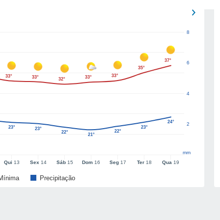
8
37°
6
35°
33°
33°
33°
33°
32°
4
24°
2
23°
23°
23°
22°
22°
21°
mm
Qui
13
Sex
14
Sáb
15
Dom
16
Seg
17
Ter
18
Qua
19
Mínima
Precipitação