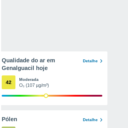
Qualidade do ar em
Detalhe
Genalguacil hoje
Moderada
42
O₃ (107 µg/m³)
Pólen
Detalhe