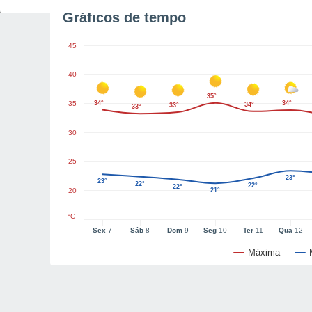
Gráficos de tempo
45
40
35°
35
34°
34°
34°
33°
33°
30
25
23°
23°
22°
22°
22°
20
21°
°C
Sex
7
Sáb
8
Dom
9
Seg
10
Ter
11
Qua
12
Máxima