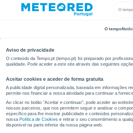
O tempo
Notíc
Aviso de privacidade
O conteúdo da Tempo.pt (tempo.pt) foi preparado por profissiona
qualidade. Pode aceder a este site através das seguintes opçõe
Aceitar cookies e aceder de forma gratuita
Início
Espanha
Andaluzia
Província de Málaga
A publicidade digital personalizada, baseada em informações r
permite-nos financiar a nossa atividade para continuar a fornec
Tempo em Genalguacil
Ao clicar no botão "Aceitar e continuar", pode aceder ao websit
nossos parceiros, que nos permitem seguir e analisar o compo
21:01
Sexta
específico para lhe mostrar publicidade e conteúdos persona
nossa
Política de Cookies
e retirar o seu consentimento a qua
disponível na parte inferior da nossa página web.
Limpo