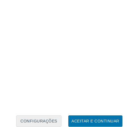
Calendário Lunar
Seg
Ter
Qua
Qui
Sex
Sáb
Domo
7
8
9
10
11
12
13
14
15
16
17
18
19
20
CONFIGURAÇÕES
ACEITAR E CONTINUAR