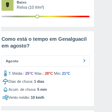
Baixo
Relva (10 #/m³)
Como está o tempo em Genalguacil
em
agosto
?
Agosto
T. Média :
25°C
Máx.:
28°C
Min:
21°C
Dias de chuva:
1
dias
Acum. de chuva:
5 mm
Vento médio:
10 km/h