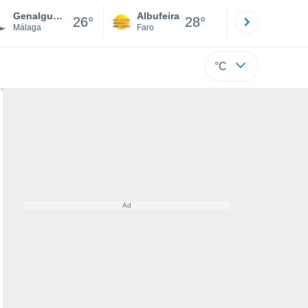
Genalguacil
Albufeira
Lisboa
26°
28°
Málaga
Faro
Lisboa
°C