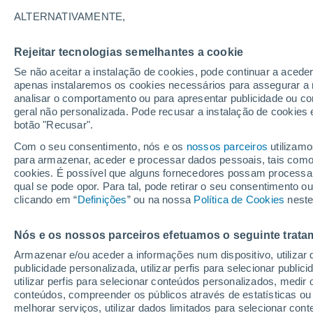
27°
ALTERNATIVAMENTE,
Rejeitar tecnologias semelhantes a cookie
Sul
Se não aceitar a instalação de cookies, pode continuar a acede
Sensação de 27°
2
-
18 km/
apenas instalaremos os cookies necessários para assegurar a 
analisar o comportamento ou para apresentar publicidade ou co
geral não personalizada. Pode recusar a instalação de cookies 
botão "Recusar".
Última hora
Hoje e amanhã poeiras do Saara “invadem”
Com o seu consentimento, nós e os
nossos parceiros
utilizamo
Portugal: risco de trovoadas no Norte e Centr
para armazenar, aceder e processar dados pessoais, tais como a
aumenta
cookies. É possível que alguns fornecedores possam processa
O Tempo 1 - 7 Dias
Atualidade
Mapas de temperat
qual se pode opor. Para tal, pode retirar o seu consentimento 
clicando em “
Definições
” ou na nossa
Política de Cookies
neste
Nós e os nossos parceiros efetuamos o seguinte trata
Amanhã
Domingo
S
Hoje
Armazenar e/ou aceder a informações num dispositivo, utilizar da
8 Ago.
9 Ago.
7 Ago.
publicidade personalizada, utilizar perfis para selecionar public
utilizar perfis para selecionar conteúdos personalizados, med
conteúdos, compreender os públicos através de estatísticas ou
melhorar serviços, utilizar dados limitados para selecionar cont