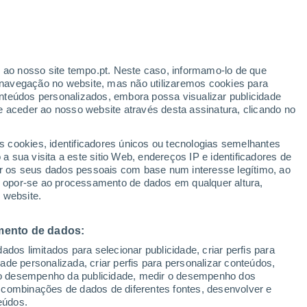
r ao nosso site tempo.pt. Neste caso, informamo-lo de que
h
navegação no website, mas não utilizaremos cookies para
nteúdos personalizados, embora possa visualizar publicidade
e aceder ao nosso website através desta assinatura, clicando no
s cookies, identificadores únicos ou tecnologias semelhantes
o
 sua visita a este sitio Web, endereços IP e identificadores de
r os seus dados pessoais com base num interesse legítimo, ao
ura
Radar de Chuva
Satélites
Modelos
ou opor-se ao processamento de dados em qualquer altura,
 website.
mento de dados:
egunda
Terça
Quarta
Quinta
dos limitados para selecionar publicidade, criar perfis para
10 Ago.
11 Ago.
12 Ago.
13 Ago.
idade personalizada, criar perfis para personalizar conteúdos,
ir o desempenho da publicidade, medir o desempenho dos
 combinações de dados de diferentes fontes, desenvolver e
eúdos.