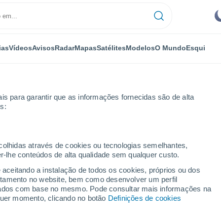
ias
Vídeos
Avisos
Radar
Mapas
Satélites
Modelos
O Mundo
Esqui
is para garantir que as informações fornecidas são de alta
s:
Genalguacil
ecolhidas através de cookies ou tecnologias semelhantes,
er-lhe conteúdos de alta qualidade sem qualquer custo.
e aceitando a instalação de todos os cookies, próprios ou dos
rtamento no website, bem como desenvolver um perfil
...
lizados com base no mesmo. Pode consultar mais informações na
lquer momento, clicando no botão
Definições de cookies
Por horas
Céu limpo nas próximas horas