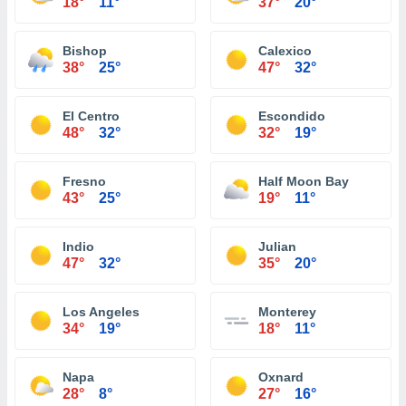
18°
11°
37°
20°
Bishop
Calexico
38°
25°
47°
32°
El Centro
Escondido
48°
32°
32°
19°
Fresno
Half Moon Bay
43°
25°
19°
11°
Indio
Julian
47°
32°
35°
20°
Los Angeles
Monterey
34°
19°
18°
11°
Napa
Oxnard
28°
8°
27°
16°