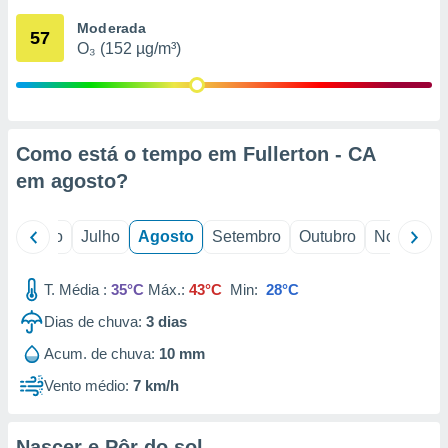
conteúdos.
Moderada
57
O₃ (152 µg/m³)
ção
ão através
de
,
 e
Como está o tempo em Fullerton - CA
em
agosto
?
dos,
publicidade
s, estudos
o
Junho
Julho
Agosto
Setembro
Outubro
Novembro
a e
mento de
T. Média :
35°C
Máx.:
43°C
Min:
28°C
ossos 1199
Dias de chuva:
3
dias
eiros
Acum. de chuva:
10 mm
Vento médio:
7 km/h
Nascer e Pôr do sol