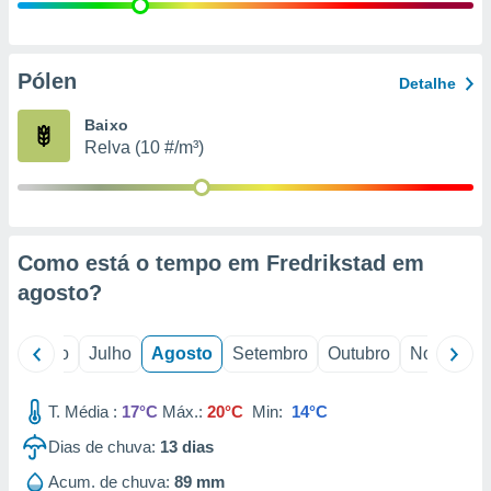
conteúdos.
ção
Pólen
Detalhe
ão através
de
Baixo
,
Relva (10 #/m³)
 e
dos,
publicidade
s, estudos
Como está o tempo em Fredrikstad em
a e
mento de
agosto
?
ossos 1199
o
Junho
Julho
Agosto
Setembro
Outubro
Novembro
eiros
T. Média :
17°C
Máx.:
20°C
Min:
14°C
Dias de chuva:
13
dias
Acum. de chuva:
89 mm