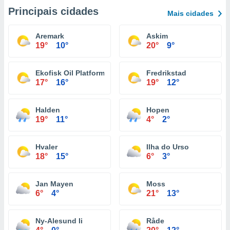
Principais cidades
Mais cidades
Aremark
Askim
19°
10°
20°
9°
Ekofisk Oil Platform
Fredrikstad
17°
16°
19°
12°
Halden
Hopen
19°
11°
4°
2°
Hvaler
Ilha do Urso
18°
15°
6°
3°
Jan Mayen
Moss
6°
4°
21°
13°
Ny-Alesund Ii
Råde