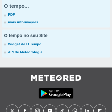
O tempo...
PDF
mais informações
O tempo no seu Site
Widget de O Tempo
API de Meteorologia