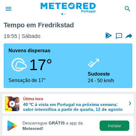
Tempo em Fredrikstad
de
19:55
Sábado
...
 da
empo.pt) foi
Nuvens dispersas
or
17°
is para
e as
 fornecidas
Sudoeste
 qualidade.
Sensação de 17°
24
50 km/h
r a este
s das
opções:
Última hora
40 ºC à vista em Portugal na próxima semana:
ookies e
calor intensifica a partir de quarta, 12 de agosto
 forma
Descarregue
GRÁTIS
a app da
Instalar
e digital
Meteored!
da,