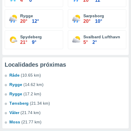
4°
0°
20°
12°
Rygge
Sarpsborg
20°
12°
20°
10°
Spydeberg
Svalbard Lufthavn
21°
9°
5°
2°
Localidades próximas
Råde
(10.65 km)
Rygge
(14.62 km)
Rygge
(17.2 km)
Tønsberg
(21.34 km)
Våler
(21.74 km)
Moss
(21.77 km)