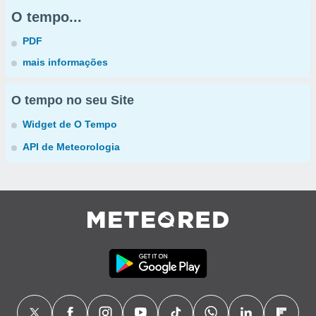
O tempo...
PDF
mais informações
O tempo no seu Site
Widget de O Tempo
API de Meteorologia