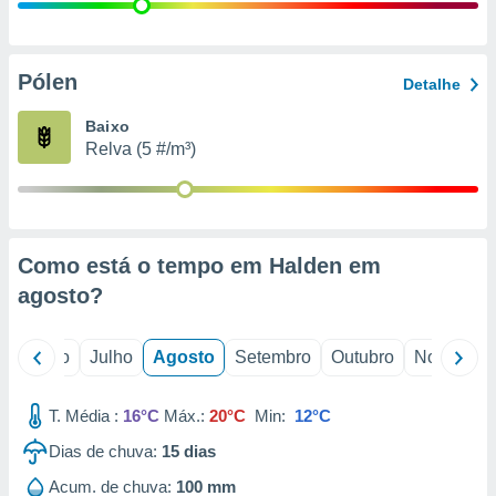
conteúdos.
ção
Pólen
Detalhe
ão através
de
Baixo
,
Relva (5 #/m³)
 e
dos,
publicidade
s, estudos
Como está o tempo em Halden em
a e
mento de
agosto
?
ossos 1199
o
Junho
Julho
Agosto
Setembro
Outubro
Novembro
eiros
T. Média :
16°C
Máx.:
20°C
Min:
12°C
Dias de chuva:
15
dias
Acum. de chuva:
100 mm