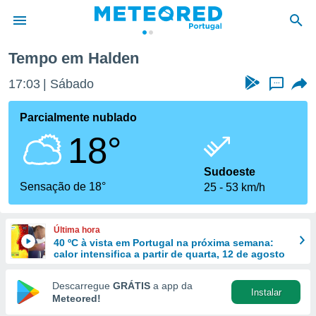
Tempo em Halden
de
17:03
Sábado
...
 da
empo.pt) foi
Parcialmente nublado
or
18°
is para
e as
 fornecidas
Sudoeste
 qualidade.
Sensação de 18°
25
53 km/h
r a este
s das
opções:
Última hora
40 ºC à vista em Portugal na próxima semana:
ookies e
calor intensifica a partir de quarta, 12 de agosto
 forma
Descarregue
GRÁTIS
a app da
Instalar
e digital
Meteored!
da,