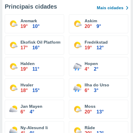
Principais cidades
Mais cidades
Aremark
Askim
19°
10°
20°
9°
Ekofisk Oil Platform
Fredrikstad
17°
16°
19°
12°
Halden
Hopen
19°
11°
4°
2°
Hvaler
Ilha do Urso
18°
15°
6°
3°
Jan Mayen
Moss
6°
4°
20°
13°
Ny-Alesund Ii
Råde