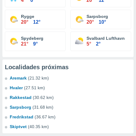
4°
0°
20°
12°
Rygge
Sarpsborg
20°
12°
20°
10°
Spydeberg
Svalbard Lufthavn
21°
9°
5°
2°
Localidades próximas
Aremark
(21.32 km)
Hvaler
(27.51 km)
Rakkestad
(30.62 km)
Sarpsborg
(31.68 km)
Fredrikstad
(36.67 km)
Skiptvet
(40.35 km)