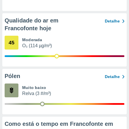
o qual se
ara tal,
 o seu
Qualidade do ar em
to ou opor-
Detalhe
essamento
Francofonte hoje
m qualquer
ando em “
Moderada
45
 ou na
O₃ (114 µg/m³)
 Cookies
te.
 nossos
Pólen
Detalhe
s o
Muito baixo
o de
Relva (3 #/m³)
e/ou aceder
ões num
utilizar
ados para
Como está o tempo em Francofonte em
publicidade,