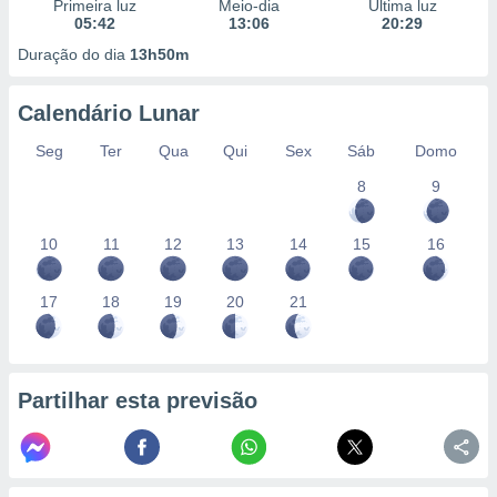
conteúdos.
Primeira luz
Meio-dia
Última luz
05:42
13:06
20:29
Duração do dia
13h50m
ção
ão através
Calendário Lunar
de
,
Seg
Ter
Qua
Qui
Sex
Sáb
Domo
 e
8
9
dos,
publicidade
10
11
12
13
14
15
16
s, estudos
a e
mento de
17
18
19
20
21
ossos 1199
eiros
Partilhar esta previsão