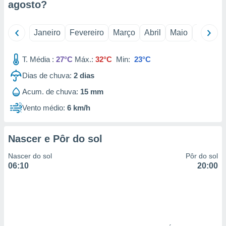
agosto
?
 para
a, utilizar
Janeiro
Fevereiro
Março
Abril
Maio
Junho
selecionar
a, criar
T. Média :
27°C
Máx.:
32°C
Min:
23°C
personalizar
tilizar
Dias de chuva:
2
dias
selecionar
Acum. de chuva:
15 mm
dos, medir
Vento médio:
6 km/h
nho da
, medir o
o dos
Nascer e Pôr do sol
r os
Nascer do sol
Pôr do sol
ravés de
06:10
20:00
s ou
s de dados
es fontes,
 e melhorar
ilizar dados
ara