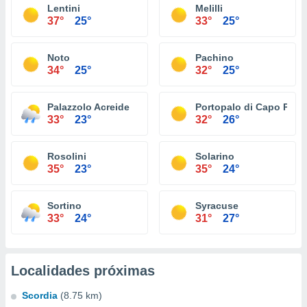
Lentini
Melilli
37°
25°
33°
25°
Noto
Pachino
34°
25°
32°
25°
Palazzolo Acreide
Portopalo di Capo Pass
33°
23°
32°
26°
Rosolini
Solarino
35°
23°
35°
24°
Sortino
Syracuse
33°
24°
31°
27°
Localidades próximas
Scordia
(8.75 km)