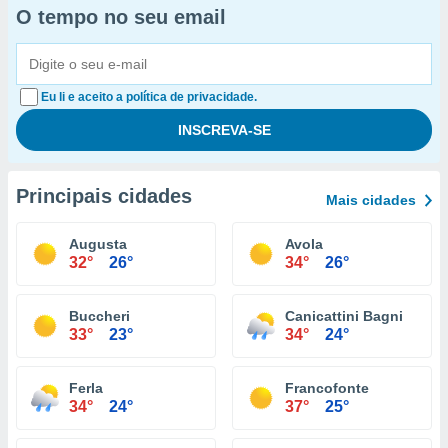
O tempo no seu email
Eu li e aceito a política de privacidade.
Principais cidades
Mais cidades
Augusta
Avola
32°
26°
34°
26°
Buccheri
Canicattini Bagni
33°
23°
34°
24°
Ferla
Francofonte
34°
24°
37°
25°