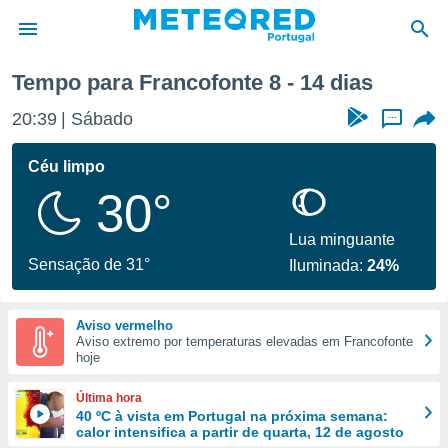
a semana
Tempo para Francofonte 8 - 14 dias
de
20:39
Sábado
...
 da
empo.pt) foi
Céu limpo
or
30°
is para
e as
 fornecidas
Lua minguante
 qualidade.
Sensação de 31°
Iluminada:
24%
r a este
s das
opções:
Aviso vermelho
Aviso extremo por temperaturas elevadas em Francofonte
ookies e
hoje
 forma
Última hora
e digital
40 ºC à vista em Portugal na próxima semana:
calor intensifica a partir de quarta, 12 de agosto
da,