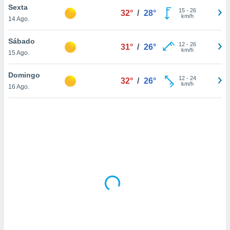
tar a
Sexta
15
-
26
32°
/
28°
de cookies,
km/h
14 Ago.
uar a
osso site
Sábado
este caso,
12
-
26
31°
/
26°
km/h
lo de que
15 Ago.
talaremos
Domingo
12
-
24
32°
/
26°
s para
km/h
16 Ago.
a navegação
, mas não
s cookies
ar o
nto ou
ntar
 ou
dos,
ssa
ublicidade
ada. Pode
nstalação de
ceder ao