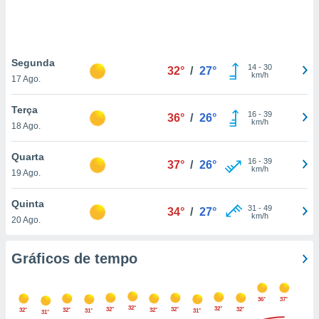
ite através
atura,
 botão
Segunda
14
-
30
32°
/
27°
km/h
17 Ago.
nto, nós e
arceiros
Terça
cookies,
16
-
39
36°
/
26°
km/h
18 Ago.
ores únicos
ias
s para
Quarta
16
-
39
37°
/
26°
 aceder e
km/h
19 Ago.
dados
ais como a
Quinta
 este sitio
31
-
49
34°
/
27°
km/h
20 Ago.
eços IP e
ores de
possível
Gráficos de tempo
es possam
os seus
36°
37°
oais com
32°
32°
32°
32°
32°
32°
32°
32°
31°
31°
31°
nteresse