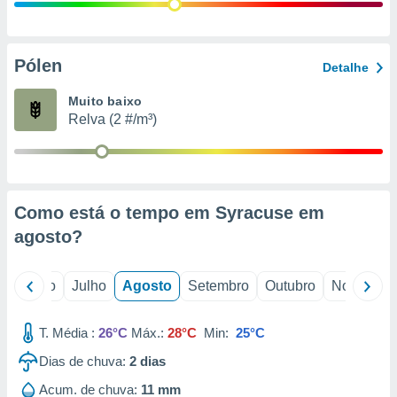
conteúdos.
ção
Pólen
Detalhe
ão através
de
Muito baixo
,
Relva (2 #/m³)
 e
dos,
publicidade
s, estudos
Como está o tempo em Syracuse em
a e
mento de
agosto
?
ossos 1199
o
Junho
Julho
Agosto
Setembro
Outubro
Novembro
eiros
T. Média :
26°C
Máx.:
28°C
Min:
25°C
Dias de chuva:
2
dias
Acum. de chuva:
11 mm