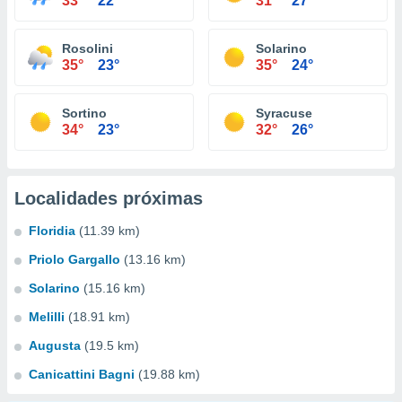
33°
22°
31°
27°
Rosolini
Solarino
35°
23°
35°
24°
Sortino
Syracuse
34°
23°
32°
26°
Localidades próximas
Floridia
(11.39 km)
Priolo Gargallo
(13.16 km)
Solarino
(15.16 km)
Melilli
(18.91 km)
Augusta
(19.5 km)
Canicattini Bagni
(19.88 km)