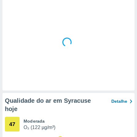
 para
a, utilizar
selecionar
a, criar
personalizar
tilizar
selecionar
dos, medir
nho da
, medir o
o dos
r os
ravés de
Qualidade do ar em Syracuse
Detalhe
s ou
hoje
s de dados
es fontes,
 e melhorar
Moderada
47
ilizar dados
O₃ (122 µg/m³)
ara