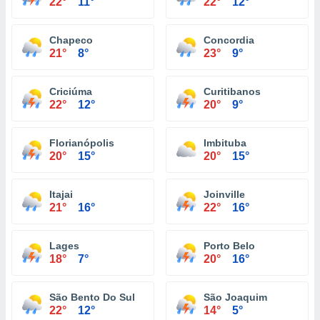
22°
11°
22°
12°
Chapeco
Concordia
21°
8°
23°
9°
Criciúma
Curitibanos
22°
12°
20°
9°
Florianópolis
Imbituba
20°
15°
20°
15°
Itajai
Joinville
21°
16°
22°
16°
Lages
Porto Belo
18°
7°
20°
16°
São Bento Do Sul
São Joaquim
22°
12°
14°
5°