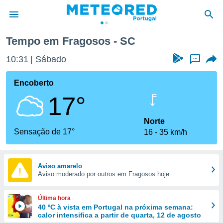
Tempo em Fragosos - SC
de
10:31
Sábado
...
 da
empo.pt) foi
Encoberto
or
17°
is para
e as
 fornecidas
Norte
 qualidade.
Sensação de 17°
16
35 km/h
r a este
s das
opções:
Aviso amarelo
Aviso moderado por outros em Fragosos hoje
ookies e
 forma
Última hora
e digital
40 ºC à vista em Portugal na próxima semana:
calor intensifica a partir de quarta, 12 de agosto
da,