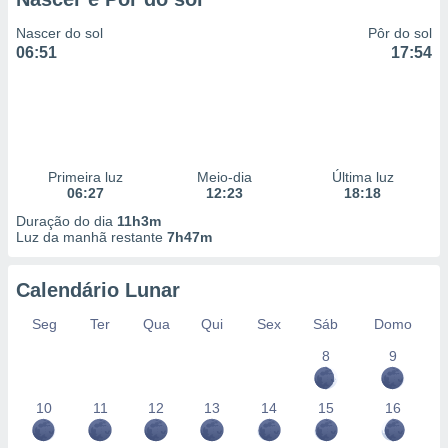
Nascer do sol
Pôr do sol
06:51
17:54
Primeira luz
Meio-dia
Última luz
06:27
12:23
18:18
Duração do dia
11h3m
Luz da manhã restante
7h47m
Calendário Lunar
Seg
Ter
Qua
Qui
Sex
Sáb
Domo
8
9
10
11
12
13
14
15
16