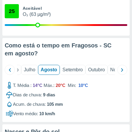
conteúdos.
Aceitável
25
O₃ (63 µg/m³)
ção
ão através
de
,
 e
Como está o tempo em Fragosos - SC
em
agosto
?
dos,
publicidade
s, estudos
o
Junho
Julho
Agosto
Setembro
Outubro
Novembro
a e
mento de
T. Média :
14°C
Máx.:
20°C
Min:
10°C
ossos 1199
Dias de chuva:
9
dias
eiros
Acum. de chuva:
105 mm
Vento médio:
10 km/h
Nascer e Pôr do sol