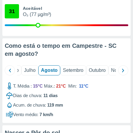
conteúdos.
Aceitável
31
O₃ (77 µg/m³)
ção
ão através
de
,
 e
Como está o tempo em Campestre - SC
em
agosto
?
dos,
publicidade
s, estudos
o
Junho
Julho
Agosto
Setembro
Outubro
Novembro
a e
mento de
T. Média :
15°C
Máx.:
21°C
Min:
11°C
ossos 1199
Dias de chuva:
11
dias
eiros
Acum. de chuva:
119 mm
Vento médio:
7 km/h
Nascer e Pôr do sol