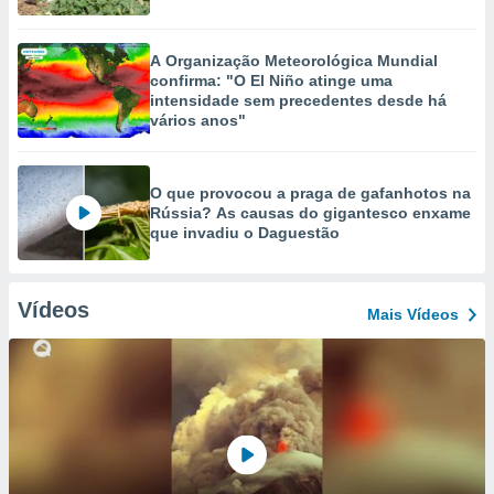
A Organização Meteorológica Mundial
confirma: "O El Niño atinge uma
intensidade sem precedentes desde há
vários anos"
O que provocou a praga de gafanhotos na
Rússia? As causas do gigantesco enxame
que invadiu o Daguestão
Vídeos
Mais Vídeos