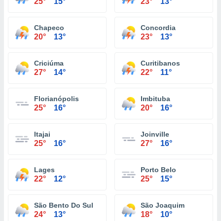
25°
15°
23°
13°
Chapeco
Concordia
20°
13°
23°
13°
Criciúma
Curitibanos
27°
14°
22°
11°
Florianópolis
Imbituba
25°
16°
20°
16°
Itajai
Joinville
25°
16°
27°
16°
Lages
Porto Belo
22°
12°
25°
15°
São Bento Do Sul
São Joaquim
24°
13°
18°
10°