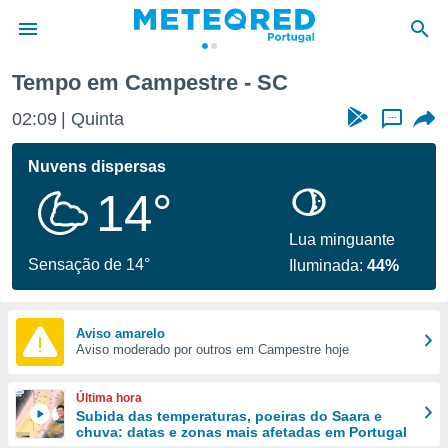
Tempo em Campestre - SC
de
02:09
Quinta
...
 da
empo.pt) foi
Nuvens dispersas
or
14°
is para
e as
 fornecidas
Lua minguante
 qualidade.
Sensação de 14°
Iluminada:
44%
r a este
s das
opções:
Aviso amarelo
Aviso moderado por outros em Campestre hoje
ookies e
 forma
Última hora
e digital
Subida das temperaturas, poeiras do Saara e
chuva: datas e zonas mais afetadas em Portugal
da,