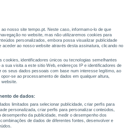
Aviso amarelo
Aviso moderado por outros em
Faxinal hoje
r ao nosso site tempo.pt. Neste caso, informamo-lo de que
navegação no website, mas não utilizaremos cookies para
nteúdos personalizados, embora possa visualizar publicidade
e aceder ao nosso website através desta assinatura, clicando no
 até
s cookies, identificadores únicos ou tecnologias semelhantes
 sua visita a este sitio Web, endereços IP e identificadores de
r os seus dados pessoais com base num interesse legítimo, ao
pas de chuva
Satélites
Modelos
ou opor-se ao processamento de dados em qualquer altura,
 website.
mento de dados:
omingo
Segunda
Terça
Quarta
dos limitados para selecionar publicidade, criar perfis para
9 Ago.
10 Ago.
11 Ago.
12 Ago.
idade personalizada, criar perfis para personalizar conteúdos,
ir o desempenho da publicidade, medir o desempenho dos
 combinações de dados de diferentes fontes, desenvolver e
eúdos.
90%
90%
80%
70%