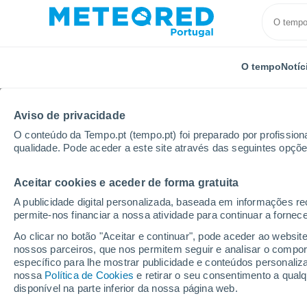
O tempo
Notíc
Aviso de privacidade
O conteúdo da Tempo.pt (tempo.pt) foi preparado por profissiona
qualidade. Pode aceder a este site através das seguintes opçõe
Aceitar cookies e aceder de forma gratuita
Início
Brasil
Estado de Santa Catarina
Faxinal
A publicidade digital personalizada, baseada em informações r
permite-nos financiar a nossa atividade para continuar a fornec
Tempo em Faxinal - SC
Ao clicar no botão "Aceitar e continuar", pode aceder ao websit
nossos parceiros, que nos permitem seguir e analisar o compo
14:40
Quinta
específico para lhe mostrar publicidade e conteúdos persona
nossa
Política de Cookies
e retirar o seu consentimento a qua
disponível na parte inferior da nossa página web.
Chuva fraca