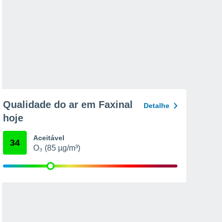
Qualidade do ar em Faxinal
Detalhe
hoje
Aceitável
34
O₃ (85 µg/m³)