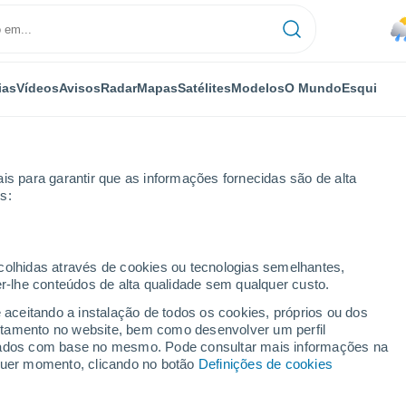
ias
Vídeos
Avisos
Radar
Mapas
Satélites
Modelos
O Mundo
Esqui
is para garantir que as informações fornecidas são de alta
s:
ecolhidas através de cookies ou tecnologias semelhantes,
er-lhe conteúdos de alta qualidade sem qualquer custo.
e aceitando a instalação de todos os cookies, próprios ou dos
rtamento no website, bem como desenvolver um perfil
...
lizados com base no mesmo. Pode consultar mais informações na
lquer momento, clicando no botão
Definições de cookies
Por horas
Intervalos nublados nas
próximas horas