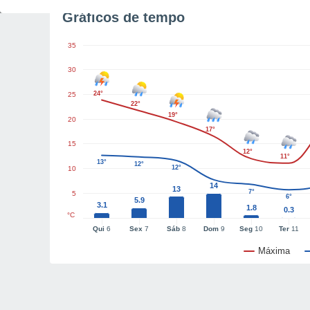
Gráficos de tempo
35
30
24°
25
22°
19°
20
17°
15
12°
11°
13°
12°
12°
10
14
13
7°
5
6°
5.9
3.1
1.8
0.3
°C
Qui
6
Sex
7
Sáb
8
Dom
9
Seg
10
Ter
11
Máxima