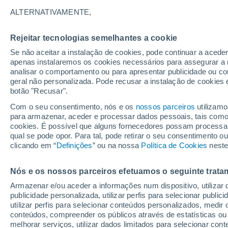
16°
ALTERNATIVAMENTE,
Rejeitar tecnologias semelhantes a cookie
40%
Se não aceitar a instalação de cookies, pode continuar a acede
Sensação de 16°
0.8 mm
apenas instalaremos os cookies necessários para assegurar a 
analisar o comportamento ou para apresentar publicidade ou co
geral não personalizada. Pode recusar a instalação de cookies 
botão "Recusar".
Última hora
Aviso amarelo de tempo quente neste distrito:
Com o seu consentimento, nós e os
nossos parceiros
utilizamo
39 ºC e noites tropicais; saiba até quando
para armazenar, aceder e processar dados pessoais, tais como a
cookies. É possível que alguns fornecedores possam processa
O Tempo 1 - 7 Dias
Radar de Chuva
Atualidade
Ma
qual se pode opor. Para tal, pode retirar o seu consentimento 
clicando em “
Definições
” ou na nossa
Política de Cookies
neste
Nós e os nossos parceiros efetuamos o seguinte trata
Amanhã
Sábado
D
Hoje
Armazenar e/ou aceder a informações num dispositivo, utilizar da
7 Ago.
8 Ago.
6 Ago.
publicidade personalizada, utilizar perfis para selecionar public
utilizar perfis para selecionar conteúdos personalizados, med
conteúdos, compreender os públicos através de estatísticas ou
melhorar serviços, utilizar dados limitados para selecionar cont
90%
90%
70%