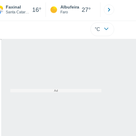
Faxinal
Albufeira
Lisboa
16°
27°
Santa Catarina
Faro
Lisboa
°C