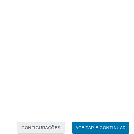
Calendário Lunar
Seg
Ter
Qua
Qui
Sex
Sáb
Domo
6
7
8
9
10
11
12
13
14
15
16
17
18
19
CONFIGURAÇÕES
ACEITAR E CONTINUAR