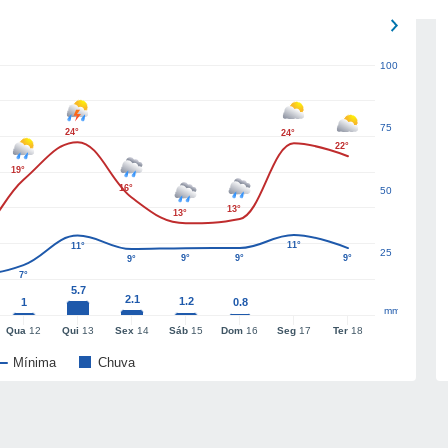
100
75
24°
24°
22°
19°
16°
50
13°
13°
11°
11°
25
9°
9°
9°
9°
7°
5.7
2.1
1.2
1
0.8
mm
Qua
12
Qui
13
Sex
14
Sáb
15
Dom
16
Seg
17
Ter
18
Mínima
Chuva