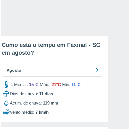
Como está o tempo em Faxinal - SC
em
agosto
?
Agosto
T. Média :
15°C
Máx.:
21°C
Min:
11°C
Dias de chuva:
11
dias
Acum. de chuva:
119 mm
Vento médio:
7 km/h