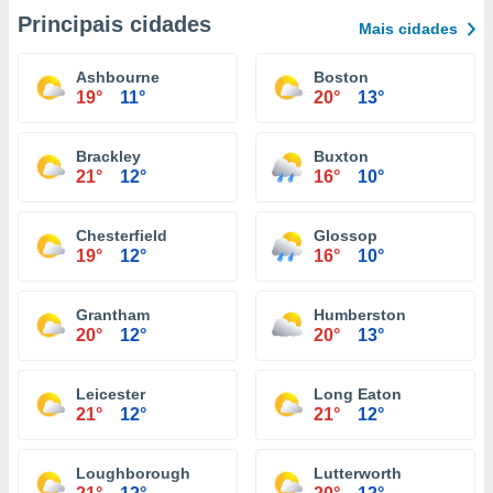
Principais cidades
Mais cidades
Ashbourne
Boston
19°
11°
20°
13°
Brackley
Buxton
21°
12°
16°
10°
Chesterfield
Glossop
19°
12°
16°
10°
Grantham
Humberston
20°
12°
20°
13°
Leicester
Long Eaton
21°
12°
21°
12°
Loughborough
Lutterworth