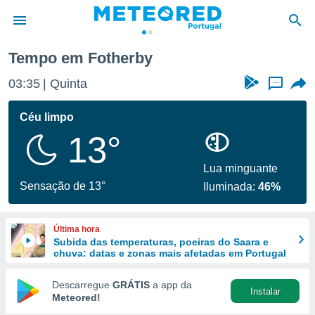
Tempo em Fotherby
de
03:35
Quinta
...
 da
empo.pt) foi
Céu limpo
or
13°
is para
e as
 fornecidas
Lua minguante
 qualidade.
Sensação de 13°
Iluminada:
46%
r a este
s das
opções:
Última hora
Subida das temperaturas, poeiras do Saara e
ookies e
chuva: datas e zonas mais afetadas em Portugal
 forma
Descarregue
GRÁTIS
a app da
Instalar
e digital
Meteored!
da,