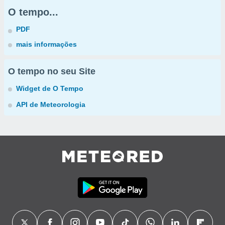
O tempo...
PDF
mais informações
O tempo no seu Site
Widget de O Tempo
API de Meteorologia