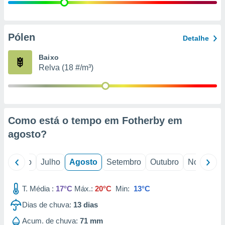
conteúdos.
ção
Pólen
Detalhe
ão através
de
Baixo
,
Relva (18 #/m³)
 e
dos,
publicidade
s, estudos
Como está o tempo em Fotherby em
a e
mento de
agosto
?
ossos 1199
o
Junho
Julho
Agosto
Setembro
Outubro
Novembro
eiros
T. Média :
17°C
Máx.:
20°C
Min:
13°C
Dias de chuva:
13
dias
Acum. de chuva:
71 mm