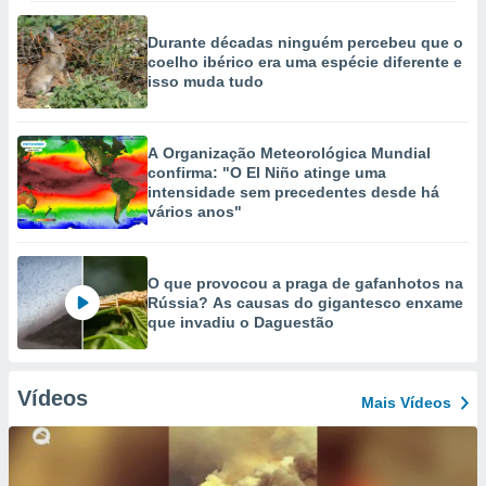
Durante décadas ninguém percebeu que o
coelho ibérico era uma espécie diferente e
isso muda tudo
A Organização Meteorológica Mundial
confirma: "O El Niño atinge uma
intensidade sem precedentes desde há
vários anos"
O que provocou a praga de gafanhotos na
Rússia? As causas do gigantesco enxame
que invadiu o Daguestão
Vídeos
Mais Vídeos