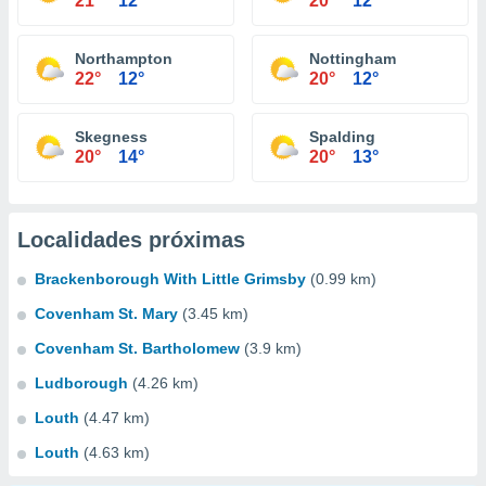
21°
12°
20°
12°
Northampton
Nottingham
22°
12°
20°
12°
Skegness
Spalding
20°
14°
20°
13°
Localidades próximas
Brackenborough With Little Grimsby
(0.99 km)
Covenham St. Mary
(3.45 km)
Covenham St. Bartholomew
(3.9 km)
Ludborough
(4.26 km)
Louth
(4.47 km)
Louth
(4.63 km)