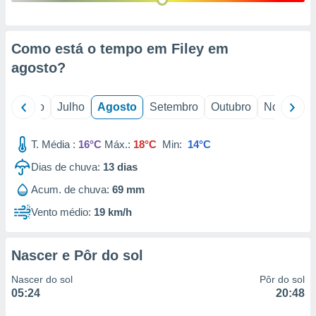
conteúdos.
ção
Como está o tempo em Filey em
ão através
agosto
?
de
,
 e
o
Junho
Julho
Agosto
Setembro
Outubro
Novembro
dos,
publicidade
T. Média :
16°C
Máx.:
18°C
Min:
14°C
s, estudos
Dias de chuva:
13
dias
a e
mento de
Acum. de chuva:
69 mm
Vento médio:
19 km/h
ossos 1199
eiros
Nascer e Pôr do sol
Nascer do sol
Pôr do sol
05:24
20:48