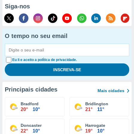
Siga-nos
O tempo no seu email
Eu li e aceito a política de privacidade.
Principais cidades
Mais cidades
Bradford
Bridlington
20°
10°
21°
11°
Doncaster
Harrogate
22°
10°
19°
10°