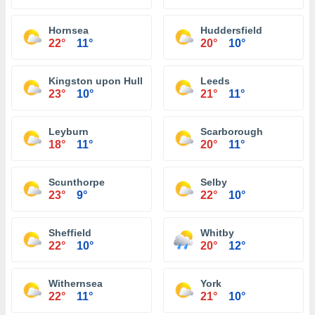
Hornsea
Huddersfield
22°
11°
20°
10°
Kingston upon Hull
Leeds
23°
10°
21°
11°
Leyburn
Scarborough
18°
11°
20°
11°
Scunthorpe
Selby
23°
9°
22°
10°
Sheffield
Whitby
22°
10°
20°
12°
Withernsea
York
22°
11°
21°
10°