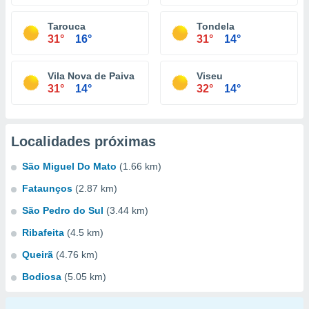
Tarouca
Tondela
31°
16°
31°
14°
Vila Nova de Paiva
Viseu
31°
14°
32°
14°
Localidades próximas
São Miguel Do Mato
(1.66 km)
Fataunços
(2.87 km)
São Pedro do Sul
(3.44 km)
Ribafeita
(4.5 km)
Queirã
(4.76 km)
Bodiosa
(5.05 km)