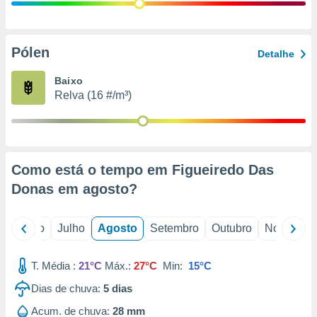
conteúdos.
ção
Pólen
Detalhe
ão através
de
Baixo
,
Relva (16 #/m³)
 e
dos,
publicidade
s, estudos
Como está o tempo em Figueiredo Das
a e
mento de
Donas em
agosto
?
ossos 1199
o
Junho
Julho
Agosto
Setembro
Outubro
Novembro
eiros
T. Média :
21°C
Máx.:
27°C
Min:
15°C
Dias de chuva:
5
dias
Acum. de chuva:
28 mm