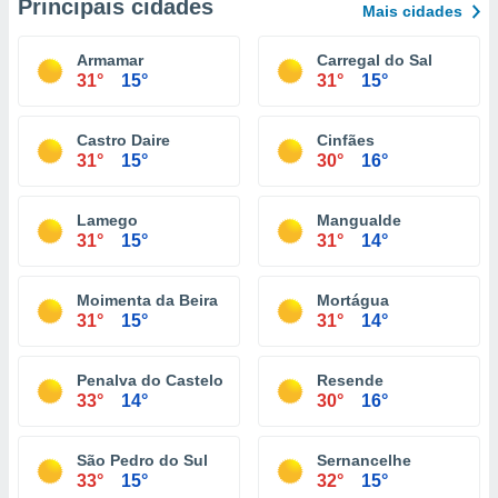
Principais cidades
Mais cidades
Armamar
Carregal do Sal
31°
15°
31°
15°
Castro Daire
Cinfães
31°
15°
30°
16°
Lamego
Mangualde
31°
15°
31°
14°
Moimenta da Beira
Mortágua
31°
15°
31°
14°
Penalva do Castelo
Resende
33°
14°
30°
16°
São Pedro do Sul
Sernancelhe
33°
15°
32°
15°