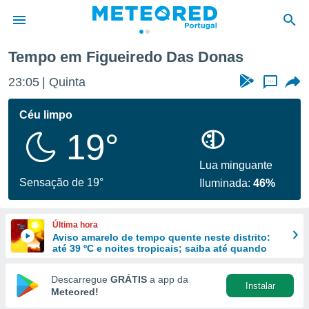
Tempo em Figueiredo Das Donas
de
23:05
Quinta
...
 da
empo.pt) foi
Céu limpo
or
19°
is para
e as
 fornecidas
Lua minguante
 qualidade.
Sensação de 19°
Iluminada:
46%
r a este
s das
opções:
Última hora
Aviso amarelo de tempo quente neste distrito:
ookies e
até 39 ºC e noites tropicais; saiba até quando
 forma
Descarregue
GRÁTIS
a app da
Instalar
e digital
Meteored!
da,