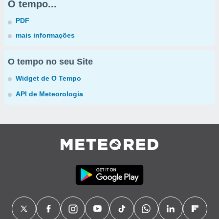
O tempo...
PDF
mais informações
O tempo no seu Site
Widget de O Tempo
API de Meteorologia