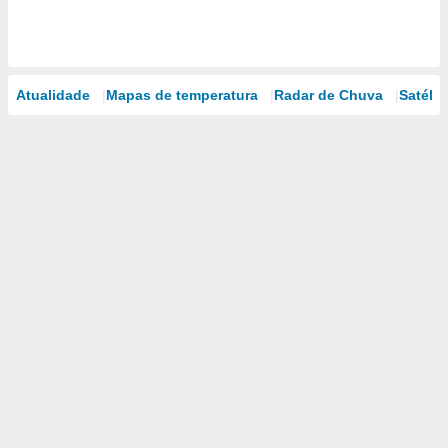
Atualidade
Mapas de temperatura
Radar de Chuva
Satélit