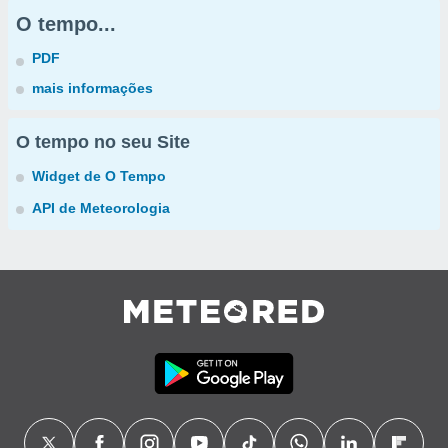
O tempo...
PDF
mais informações
O tempo no seu Site
Widget de O Tempo
API de Meteorologia