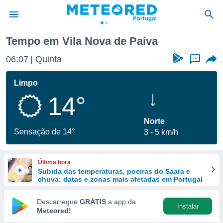
Tempo em Vila Nova de Paiva
de
06:07
Quinta
...
 da
empo.pt) foi
Limpo
or
14°
is para
e as
 fornecidas
Norte
 qualidade.
Sensação de 14°
3
5 km/h
r a este
s das
opções:
Última hora
Subida das temperaturas, poeiras do Saara e
ookies e
chuva: datas e zonas mais afetadas em Portugal
 forma
Descarregue
GRÁTIS
a app da
Instalar
e digital
Meteored!
da,