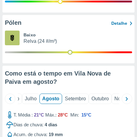
conteúdos.
ção
Pólen
Detalhe
ão através
de
Baixo
,
Relva (24 #/m³)
 e
dos,
publicidade
s, estudos
Como está o tempo em Vila Nova de
a e
mento de
Paiva em
agosto
?
ossos 1199
o
Junho
Julho
Agosto
Setembro
Outubro
Novembro
eiros
T. Média :
21°C
Máx.:
28°C
Min:
15°C
Dias de chuva:
4
dias
Acum. de chuva:
19 mm