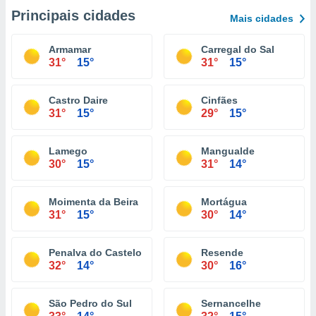
Principais cidades
Mais cidades
Armamar
Carregal do Sal
31°
15°
31°
15°
Castro Daire
Cinfães
31°
15°
29°
15°
Lamego
Mangualde
30°
15°
31°
14°
Moimenta da Beira
Mortágua
31°
15°
30°
14°
Penalva do Castelo
Resende
32°
14°
30°
16°
São Pedro do Sul
Sernancelhe