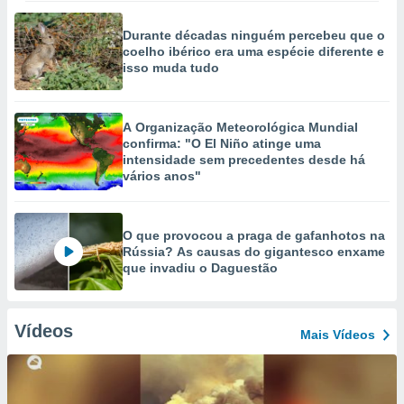
Durante décadas ninguém percebeu que o
coelho ibérico era uma espécie diferente e
isso muda tudo
A Organização Meteorológica Mundial
confirma: "O El Niño atinge uma
intensidade sem precedentes desde há
vários anos"
O que provocou a praga de gafanhotos na
Rússia? As causas do gigantesco enxame
que invadiu o Daguestão
Vídeos
Mais Vídeos