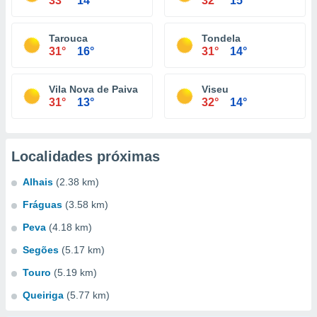
33°
14°
32°
15°
Tarouca
Tondela
31°
16°
31°
14°
Vila Nova de Paiva
Viseu
31°
13°
32°
14°
Localidades próximas
Alhais
(2.38 km)
Fráguas
(3.58 km)
Peva
(4.18 km)
Segões
(5.17 km)
Touro
(5.19 km)
Queiriga
(5.77 km)