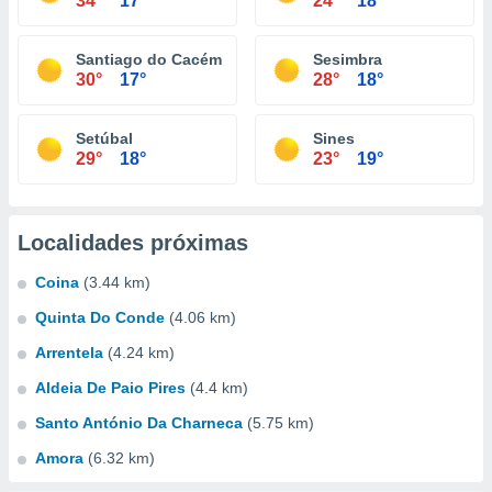
34°
17°
24°
18°
Santiago do Cacém
Sesimbra
30°
17°
28°
18°
Setúbal
Sines
29°
18°
23°
19°
Localidades próximas
Coina
(3.44 km)
Quinta Do Conde
(4.06 km)
Arrentela
(4.24 km)
Aldeia De Paio Pires
(4.4 km)
Santo António Da Charneca
(5.75 km)
Amora
(6.32 km)