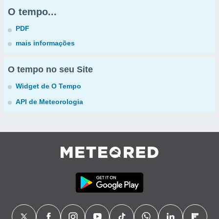
O tempo...
PDF
mais informações
O tempo no seu Site
Widget de O Tempo
API de Meteorologia