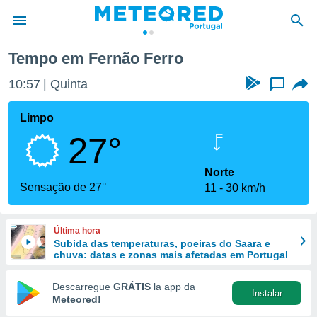
Tempo em Fernão Ferro
de
10:57
Quinta
...
 da
empo.pt) foi
Limpo
or
27°
is para
e as
 fornecidas
Norte
 qualidade.
Sensação de 27°
11
30 km/h
r a este
s das
opções:
Última hora
Subida das temperaturas, poeiras do Saara e
ookies e
chuva: datas e zonas mais afetadas em Portugal
 forma
Descarregue
GRÁTIS
la app da
Instalar
e digital
Meteored!
da,