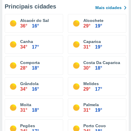
Principais cidades
Mais cidades
Alcacér do Sal
Alcochete
36°
16°
29°
19°
Canha
Caparica
34°
17°
31°
19°
Comporta
Costa Da Caparica
28°
18°
30°
18°
Grândola
Melides
34°
16°
29°
17°
Moita
Palmela
31°
18°
31°
19°
Pegões
Porto Covo