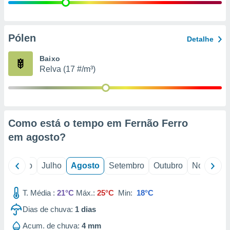
conteúdos.
ção
Pólen
Detalhe
ão através
de
Baixo
,
Relva (17 #/m³)
 e
dos,
publicidade
s, estudos
Como está o tempo em Fernão Ferro
a e
mento de
em
agosto
?
ossos 1199
o
Junho
Julho
Agosto
Setembro
Outubro
Novembro
eiros
T. Média :
21°C
Máx.:
25°C
Min:
18°C
Dias de chuva:
1
dias
Acum. de chuva:
4 mm