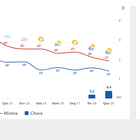
4
3
23°
22°
22°
21°
20°
18°
17°
2
16°
16°
14°
14°
13°
13°
12°
1
0.4
0.2
mm
Qui
13
Sex
14
Sáb
15
Dom
16
Seg
17
Ter
18
Qua
19
Mínima
Chuva