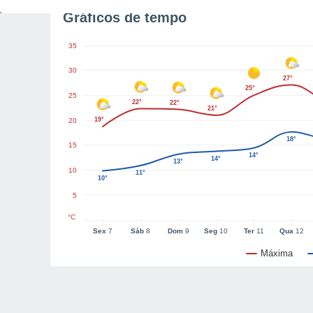
Gráficos de tempo
35
30
27°
25°
25
22°
22°
21°
19°
20
18°
15
14°
14°
13°
10
11°
10°
5
°C
Sex
7
Sáb
8
Dom
9
Seg
10
Ter
11
Qua
12
Máxima