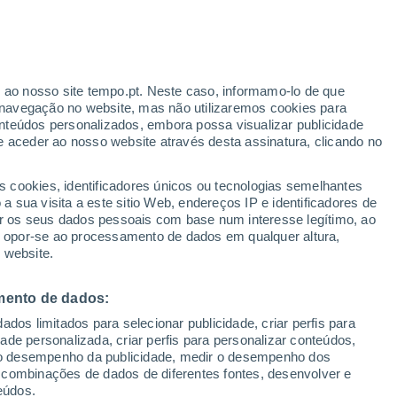
r ao nosso site tempo.pt. Neste caso, informamo-lo de que
h
navegação no website, mas não utilizaremos cookies para
nteúdos personalizados, embora possa visualizar publicidade
e aceder ao nosso website através desta assinatura, clicando no
 até
s cookies, identificadores únicos ou tecnologias semelhantes
 sua visita a este sitio Web, endereços IP e identificadores de
r os seus dados pessoais com base num interesse legítimo, ao
Radar de Chuva
Satélites
Modelos
ou opor-se ao processamento de dados em qualquer altura,
 website.
mento de dados:
egunda
Terça
Quarta
Quinta
dos limitados para selecionar publicidade, criar perfis para
10 Ago.
11 Ago.
12 Ago.
13 Ago.
idade personalizada, criar perfis para personalizar conteúdos,
ir o desempenho da publicidade, medir o desempenho dos
 combinações de dados de diferentes fontes, desenvolver e
eúdos.