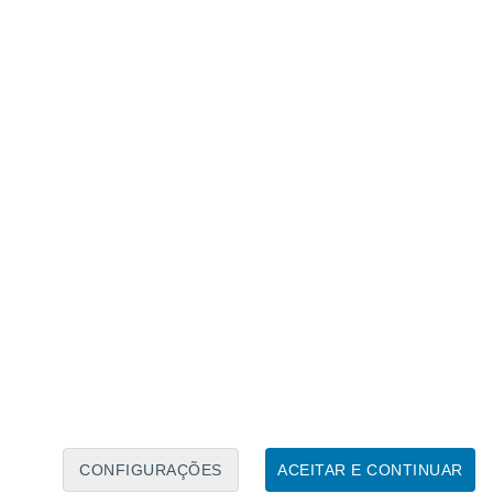
Calendário Lunar
Seg
Ter
Qua
Qui
Sex
Sáb
Domo
7
8
9
10
11
12
13
14
15
16
17
18
19
20
CONFIGURAÇÕES
ACEITAR E CONTINUAR