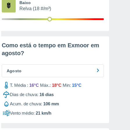
Baixo
Relva (18 #/m³)
Como está o tempo em Exmoor em
agosto
?
Agosto
T. Média :
16°C
Máx.:
18°C
Min:
15°C
Dias de chuva:
16
dias
Acum. de chuva:
106 mm
Vento médio:
21 km/h