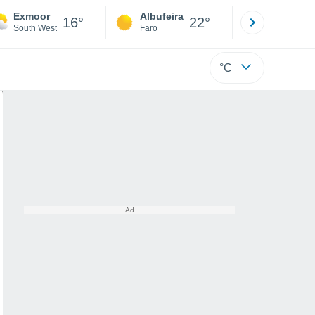
Exmoor
Albufeira
Lisboa
16°
22°
South West
Faro
Lisboa
°C