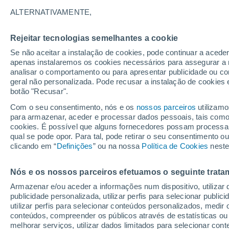
15°
ALTERNATIVAMENTE,
Rejeitar tecnologias semelhantes a cookie
Oeste
Se não aceitar a instalação de cookies, pode continuar a acede
Sensação de 15°
7
-
18 km/
apenas instalaremos os cookies necessários para assegurar a 
analisar o comportamento ou para apresentar publicidade ou co
geral não personalizada. Pode recusar a instalação de cookies 
botão "Recusar".
Última hora
Aviso amarelo de tempo quente neste distrito:
Com o seu consentimento, nós e os
nossos parceiros
utilizamo
39 ºC e noites tropicais; saiba até quando
para armazenar, aceder e processar dados pessoais, tais como a
cookies. É possível que alguns fornecedores possam processa
O Tempo 1 - 7 Dias
Atualidade
Mapas de nuvens
qual se pode opor. Para tal, pode retirar o seu consentimento 
clicando em “
Definições
” ou na nossa
Política de Cookies
neste
Nós e os nossos parceiros efetuamos o seguinte trata
Amanhã
Domingo
S
Hoje
Armazenar e/ou aceder a informações num dispositivo, utilizar da
8 Ago.
9 Ago.
7 Ago.
publicidade personalizada, utilizar perfis para selecionar public
utilizar perfis para selecionar conteúdos personalizados, med
conteúdos, compreender os públicos através de estatísticas ou
melhorar serviços, utilizar dados limitados para selecionar cont