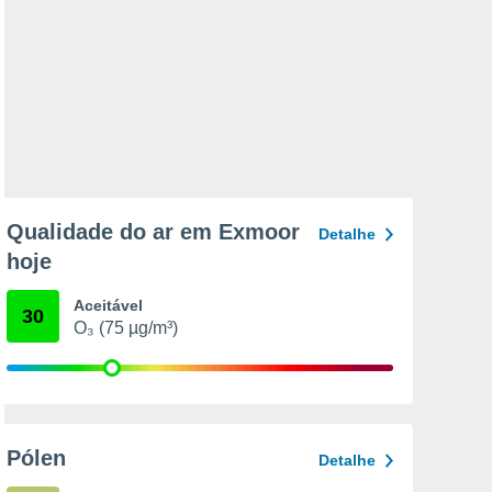
Qualidade do ar em Exmoor
Detalhe
hoje
Aceitável
30
O₃ (75 µg/m³)
Pólen
Detalhe