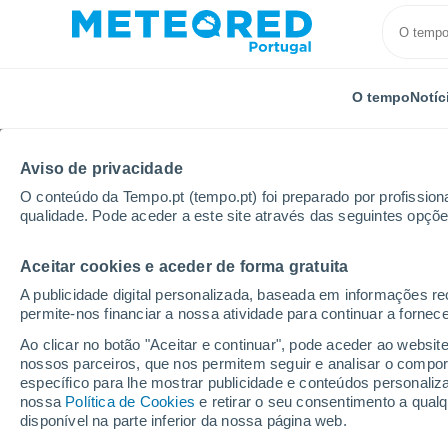
O tempo
Notíc
Aviso de privacidade
O conteúdo da Tempo.pt (tempo.pt) foi preparado por profissiona
qualidade. Pode aceder a este site através das seguintes opçõe
Aceitar cookies e aceder de forma gratuita
Início
Reino Unido
Sudoeste da Inglaterra
Exm
A publicidade digital personalizada, baseada em informações r
permite-nos financiar a nossa atividade para continuar a fornec
Tempo em Exmoor
Ao clicar no botão "Aceitar e continuar", pode aceder ao websit
nossos parceiros, que nos permitem seguir e analisar o compo
09:14
Sexta
específico para lhe mostrar publicidade e conteúdos persona
nossa
Política de Cookies
e retirar o seu consentimento a qua
disponível na parte inferior da nossa página web.
Parcialmente nublado