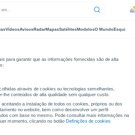
ias
Vídeos
Avisos
Radar
Mapas
Satélites
Modelos
O Mundo
Esqui
is para garantir que as informações fornecidas são de alta
s:
oor
ecolhidas através de cookies ou tecnologias semelhantes,
er-lhe conteúdos de alta qualidade sem qualquer custo.
e aceitando a instalação de todos os cookies, próprios ou dos
rtamento no website, bem como desenvolver um perfil
...
lizados com base no mesmo. Pode consultar mais informações na
lquer momento, clicando no botão
Definições de cookies
Por horas
Céu nublado nas próximas horas