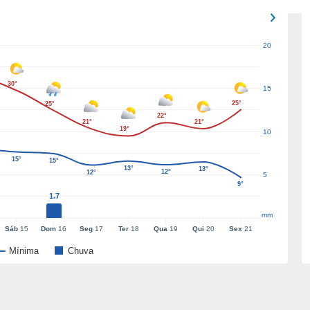
20
30°
15
25°
25°
22°
21°
21°
19°
10
15°
15°
13°
13°
12°
12°
5
9°
1.7
mm
Sáb
15
Dom
16
Seg
17
Ter
18
Qua
19
Qui
20
Sex
21
Mínima
Chuva