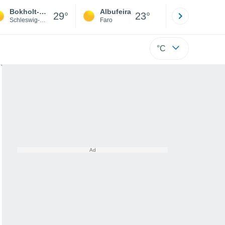
Bokholt-Hanredder
Albufeira
Lisboa
29°
23°
Schleswig-Holstein
Faro
Lisboa
°C