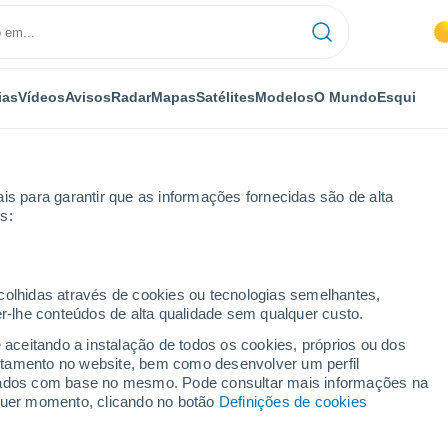
ias
Vídeos
Avisos
Radar
Mapas
Satélites
Modelos
O Mundo
Esqui
is para garantir que as informações fornecidas são de alta
s:
nredder
ecolhidas através de cookies ou tecnologias semelhantes,
er-lhe conteúdos de alta qualidade sem qualquer custo.
redder
e aceitando a instalação de todos os cookies, próprios ou dos
rtamento no website, bem como desenvolver um perfil
...
lizados com base no mesmo. Pode consultar mais informações na
lquer momento, clicando no botão
Definições de cookies
Por horas
Intervalos nublados nas
próximas horas