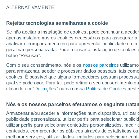
29°
ALTERNATIVAMENTE,
Rejeitar tecnologias semelhantes a cookie
Sul
Se não aceitar a instalação de cookies, pode continuar a acede
Sensação de 28°
10
-
24 km
apenas instalaremos os cookies necessários para assegurar a 
analisar o comportamento ou para apresentar publicidade ou co
geral não personalizada. Pode recusar a instalação de cookies 
botão "Recusar".
Astronomia
Incrível: descoberto um planeta potencialmen
Com o seu consentimento, nós e os
nossos parceiros
utilizamo
habitável a apenas 25 anos-luz da Terra
para armazenar, aceder e processar dados pessoais, tais como a
cookies. É possível que alguns fornecedores possam processa
O Tempo 1 - 7 Dias
Atualidade
Mapas de nuvens
qual se pode opor. Para tal, pode retirar o seu consentimento 
clicando em “
Definições
” ou na nossa
Política de Cookies
neste
Nós e os nossos parceiros efetuamos o seguinte trata
Amanhã
Terça
Hoje
Armazenar e/ou aceder a informações num dispositivo, utilizar da
10 Ago.
11 Ago.
9 Ago.
publicidade personalizada, utilizar perfis para selecionar public
utilizar perfis para selecionar conteúdos personalizados, med
conteúdos, compreender os públicos através de estatísticas ou
melhorar serviços, utilizar dados limitados para selecionar cont
80%