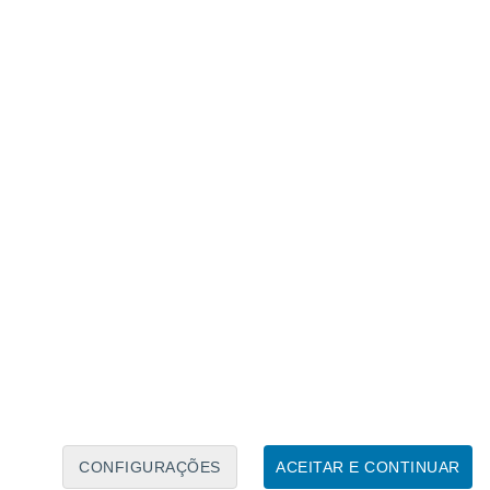
Calendário Lunar
Seg
Ter
Qua
Qui
Sex
Sáb
Domo
9
10
11
12
13
14
15
16
17
18
19
20
21
22
CONFIGURAÇÕES
ACEITAR E CONTINUAR