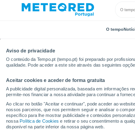
O tempo
Notíc
Aviso de privacidade
O conteúdo da Tempo.pt (tempo.pt) foi preparado por profissiona
qualidade. Pode aceder a este site através das seguintes opçõe
Aceitar cookies e aceder de forma gratuita
Início
Alemanha
Schleswig-Holstein
Bokholt-Ha
A publicidade digital personalizada, baseada em informações r
permite-nos financiar a nossa atividade para continuar a fornec
Tempo em Bokholt-Han
Ao clicar no botão "Aceitar e continuar", pode aceder ao websit
nossos parceiros, que nos permitem seguir e analisar o compo
14:39
Domingo
específico para lhe mostrar publicidade e conteúdos persona
nossa
Política de Cookies
e retirar o seu consentimento a qua
disponível na parte inferior da nossa página web.
Limpo