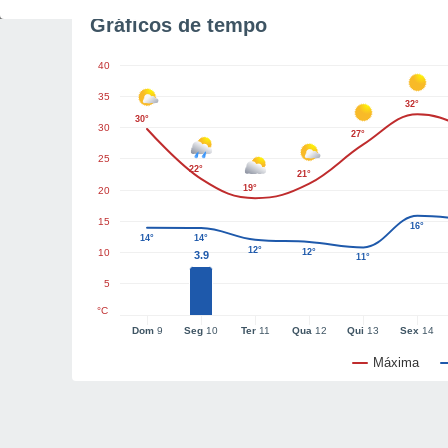
Gráficos de tempo
40
35
32°
30°
30
27°
25
22°
21°
19°
20
15
16°
14°
14°
12°
10
12°
3.9
11°
5
°C
Dom
9
Seg
10
Ter
11
Qua
12
Qui
13
Sex
14
Máxima