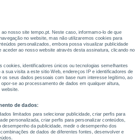
r ao nosso site tempo.pt. Neste caso, informamo-lo de que
/h
navegação no website, mas não utilizaremos cookies para
nteúdos personalizados, embora possa visualizar publicidade
e aceder ao nosso website através desta assinatura, clicando no
te
s cookies, identificadores únicos ou tecnologias semelhantes
 sua visita a este sitio Web, endereços IP e identificadores de
r os seus dados pessoais com base num interesse legítimo, ao
Radar de Chuva
Satélites
Modelos
ou opor-se ao processamento de dados em qualquer altura,
 website.
mento de dados:
Quarta
Quinta
Sexta
Sábado
dos limitados para selecionar publicidade, criar perfis para
12 Ago.
13 Ago.
14 Ago.
15 Ago.
idade personalizada, criar perfis para personalizar conteúdos,
ir o desempenho da publicidade, medir o desempenho dos
 combinações de dados de diferentes fontes, desenvolver e
eúdos.