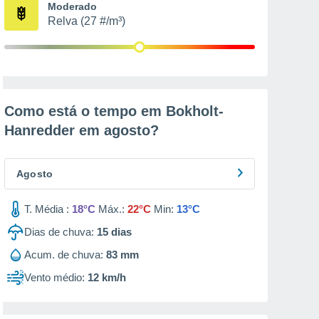
Moderado
Relva (27 #/m³)
Como está o tempo em Bokholt-
Hanredder em
agosto
?
Agosto
T. Média :
18°C
Máx.:
22°C
Min:
13°C
Dias de chuva:
15
dias
Acum. de chuva:
83 mm
Vento médio:
12 km/h