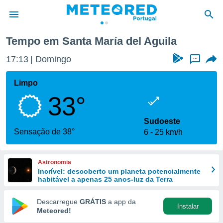
aría del Aguila
Tempo em Santa María del Aguila
de
17:13
Domingo
...
 da
empo.pt) foi
Limpo
or
33°
is para
e as
 fornecidas
Sudoeste
 qualidade.
Sensação de 38°
6
25 km/h
r a este
s das
opções:
Astronomia
Incrível: descoberto um planeta potencialmente
ookies e
habitável a apenas 25 anos-luz da Terra
 forma
Descarregue
GRÁTIS
a app da
Instalar
e digital
Meteored!
da,