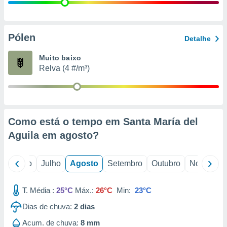
conteúdos.
ção
Pólen
Detalhe
ão através
de
Muito baixo
,
Relva (4 #/m³)
 e
dos,
publicidade
s, estudos
Como está o tempo em Santa María del
a e
mento de
Aguila em
agosto
?
ossos 1199
o
Junho
Julho
Agosto
Setembro
Outubro
Novembro
eiros
T. Média :
25°C
Máx.:
26°C
Min:
23°C
Dias de chuva:
2
dias
Acum. de chuva:
8 mm