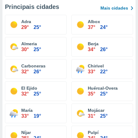
Principais cidades
Mais cidades
Adra
Albox
29°
25°
37°
24°
Almeria
Berja
30°
25°
34°
26°
Carboneras
Chirivel
32°
26°
33°
22°
El Ejido
Huércal-Overa
32°
25°
35°
25°
María
Mojácar
33°
19°
31°
25°
Níjar
Pulpí