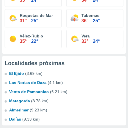
35°
24°
34°
24°
Roquetas de Mar
Tabernas
31°
25°
36°
25°
Vélez-Rubio
Vera
35°
22°
33°
24°
Localidades próximas
El Ejido
(3.69 km)
Las Norias de Daza
(4.1 km)
Venta de Pampanico
(6.21 km)
Matagorda
(8.78 km)
Almerimar
(9.23 km)
Dalías
(9.33 km)