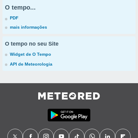
O tempo...
PDF
mais informações
O tempo no seu Site
Widget de O Tempo
API de Meteorologia