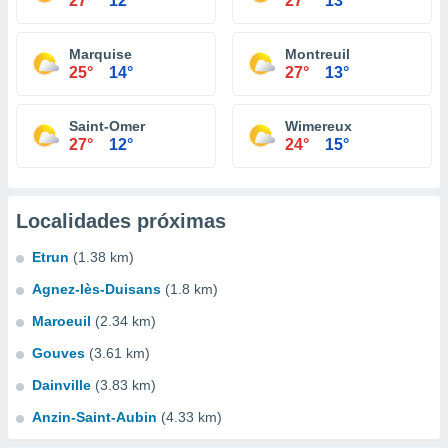
27°
12°
27°
13°
Marquise
Montreuil
25°
14°
27°
13°
Saint-Omer
Wimereux
27°
12°
24°
15°
Localidades próximas
Etrun
(1.38 km)
Agnez-lès-Duisans
(1.8 km)
Maroeuil
(2.34 km)
Gouves
(3.61 km)
Dainville
(3.83 km)
Anzin-Saint-Aubin
(4.33 km)