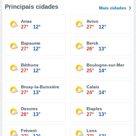
Principais cidades
Mais cidades
Arras
Avion
27°
12°
27°
12°
Bapaume
Berck
27°
12°
26°
13°
Béthune
Boulogne-sur-Mer
27°
12°
25°
14°
Bruay-la-Buissière
Calais
27°
13°
24°
14°
Desvres
Etaples
26°
13°
27°
13°
Frévent
Lens