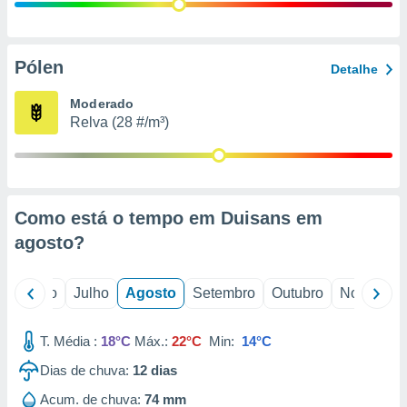
conteúdos.
ção
Pólen
Detalhe
ão através
de
Moderado
,
Relva (28 #/m³)
 e
dos,
publicidade
s, estudos
Como está o tempo em Duisans em
a e
mento de
agosto
?
ossos 1199
o
Junho
Julho
Agosto
Setembro
Outubro
Novembro
eiros
T. Média :
18°C
Máx.:
22°C
Min:
14°C
Dias de chuva:
12
dias
Acum. de chuva:
74 mm