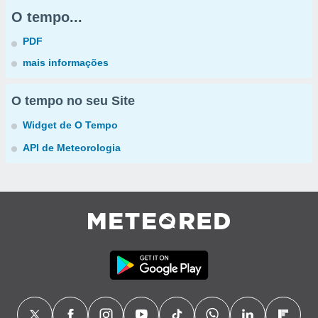
O tempo...
PDF
mais informações
O tempo no seu Site
Widget de O Tempo
API de Meteorologia