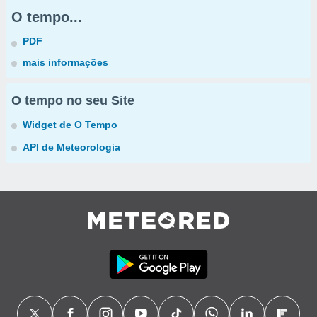
O tempo...
PDF
mais informações
O tempo no seu Site
Widget de O Tempo
API de Meteorologia