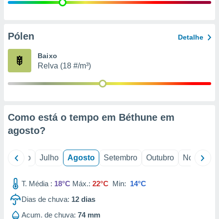
conteúdos.
ção
Pólen
Detalhe
ão através
de
Baixo
,
Relva (18 #/m³)
 e
dos,
publicidade
s, estudos
Como está o tempo em Béthune em
a e
mento de
agosto
?
ossos 1199
o
Junho
Julho
Agosto
Setembro
Outubro
Novembro
eiros
T. Média :
18°C
Máx.:
22°C
Min:
14°C
Dias de chuva:
12
dias
Acum. de chuva:
74 mm