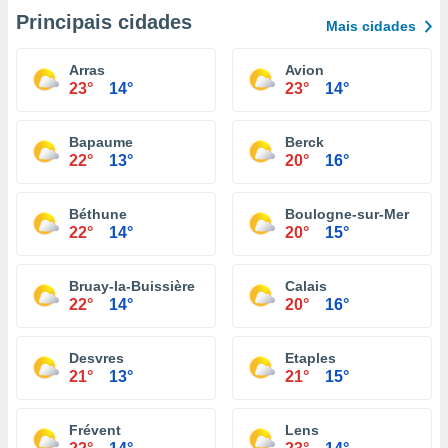
Principais cidades
Mais cidades
Arras
Avion
23°
14°
23°
14°
Bapaume
Berck
22°
13°
20°
16°
Béthune
Boulogne-sur-Mer
22°
14°
20°
15°
Bruay-la-Buissière
Calais
22°
14°
20°
16°
Desvres
Etaples
21°
13°
21°
15°
Frévent
Lens