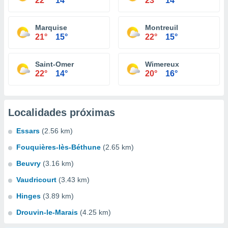
22°
14°
23°
14°
Marquise
Montreuil
21°
15°
22°
15°
Saint-Omer
Wimereux
22°
14°
20°
16°
Localidades próximas
Essars
(2.56 km)
Fouquières-lès-Béthune
(2.65 km)
Beuvry
(3.16 km)
Vaudricourt
(3.43 km)
Hinges
(3.89 km)
Drouvin-le-Marais
(4.25 km)