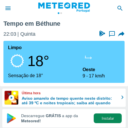
Tempo em Béthune
de
22:03
Quinta
...
 da
empo.pt) foi
Limpo
or
18°
is para
e as
 fornecidas
Oeste
 qualidade.
Sensação de 18°
9
17 km/h
r a este
s das
opções:
Última hora
Aviso amarelo de tempo quente neste distrito:
ookies e
até 39 ºC e noites tropicais; saiba até quando
 forma
Descarregue
GRÁTIS
a app da
Instalar
e digital
Meteored!
da,