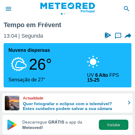
Tempo em Frévent
de
13:04
Segunda
...
 da
empo.pt) foi
Nuvens dispersas
or
26°
is para
e as
 fornecidas
UV
6 Alto
FPS
 qualidade.
Sensação de 27°
15-25
r a este
s das
opções:
Actualidade
Quer fotografar o eclipse com o telemóvel?
ookies e
Estes cuidados podem salvar a sua câmara
 forma
Descarregue
GRÁTIS
a app da
Instalar
e digital
Meteored!
da,