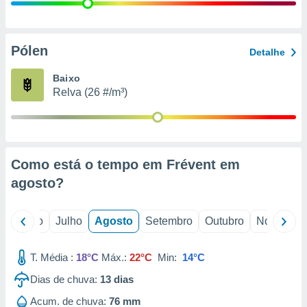
conteúdos.
ção
Pólen
Detalhe
ão através
de
Baixo
,
Relva (26 #/m³)
 e
dos,
publicidade
s, estudos
Como está o tempo em Frévent em
a e
mento de
agosto
?
ossos 1199
o
Junho
Julho
Agosto
Setembro
Outubro
Novembro
eiros
T. Média :
18°C
Máx.:
22°C
Min:
14°C
Dias de chuva:
13
dias
Acum. de chuva:
76 mm