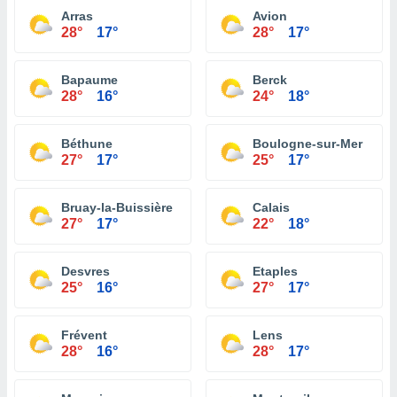
Arras
Avion
28°
17°
28°
17°
Bapaume
Berck
28°
16°
24°
18°
Béthune
Boulogne-sur-Mer
27°
17°
25°
17°
Bruay-la-Buissière
Calais
27°
17°
22°
18°
Desvres
Etaples
25°
16°
27°
17°
Frévent
Lens
28°
16°
28°
17°