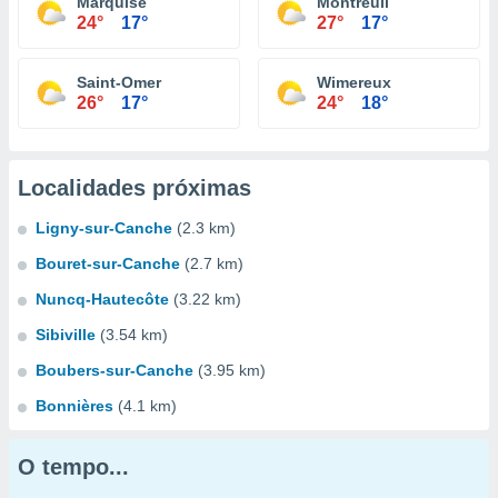
Marquise
Montreuil
24°
17°
27°
17°
Saint-Omer
Wimereux
26°
17°
24°
18°
Localidades próximas
Ligny-sur-Canche
(2.3 km)
Bouret-sur-Canche
(2.7 km)
Nuncq-Hautecôte
(3.22 km)
Sibiville
(3.54 km)
Boubers-sur-Canche
(3.95 km)
Bonnières
(4.1 km)
O tempo...