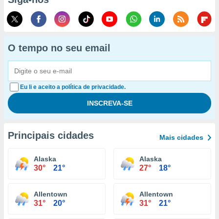
O tempo no seu email
Eu li e aceito a política de privacidade.
Principais cidades
Mais cidades
Alaska
Alaska
30°
21°
27°
18°
Allentown
Allentown
31°
20°
31°
21°