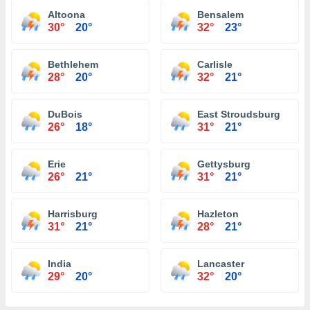
Altoona
Bensalem
30°
20°
32°
23°
Bethlehem
Carlisle
28°
20°
32°
21°
DuBois
East Stroudsburg
26°
18°
31°
21°
Erie
Gettysburg
26°
21°
31°
21°
Harrisburg
Hazleton
31°
21°
28°
21°
India
Lancaster
29°
20°
32°
20°