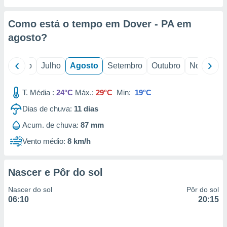
conteúdos.
Como está o tempo em Dover - PA em
ção
agosto
?
ão através
de
,
o
Junho
Julho
Agosto
Setembro
Outubro
Novembro
 e
T. Média :
24°C
Máx.:
29°C
Min:
19°C
dos,
publicidade
Dias de chuva:
11
dias
s, estudos
a e
Acum. de chuva:
87 mm
mento de
Vento médio:
8 km/h
ossos 1199
eiros
Nascer e Pôr do sol
Nascer do sol
Pôr do sol
06:10
20:15