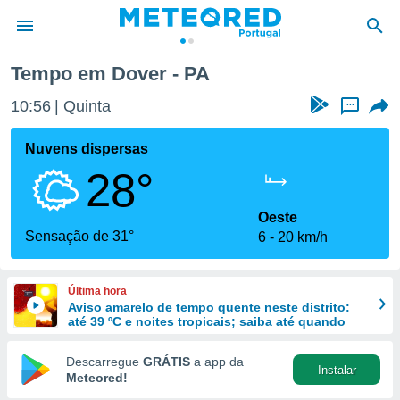
Tempo em Dover - PA
de
10:56
Quinta
...
 da
empo.pt) foi
Nuvens dispersas
or
28°
is para
e as
 fornecidas
Oeste
 qualidade.
Sensação de 31°
6
20 km/h
r a este
s das
opções:
Última hora
Aviso amarelo de tempo quente neste distrito:
ookies e
até 39 ºC e noites tropicais; saiba até quando
 forma
Descarregue
GRÁTIS
a app da
Instalar
e digital
Meteored!
da,