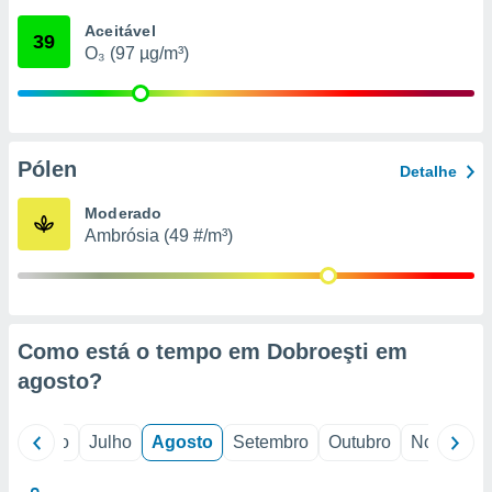
conteúdos.
Aceitável
39
O₃ (97 µg/m³)
ção
ão através
de
,
 e
Pólen
Detalhe
dos,
Moderado
publicidade
Ambrósia (49 #/m³)
s, estudos
a e
mento de
ossos 1199
Como está o tempo em Dobroeşti em
eiros
agosto
?
o
Junho
Julho
Agosto
Setembro
Outubro
Novembro