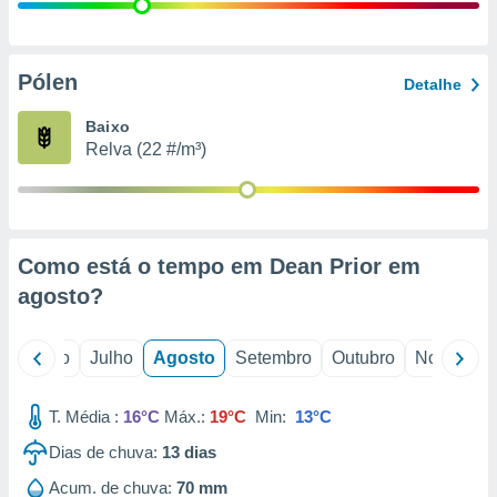
conteúdos.
ção
Pólen
Detalhe
ão através
de
Baixo
,
Relva (22 #/m³)
 e
dos,
publicidade
s, estudos
Como está o tempo em Dean Prior em
a e
mento de
agosto
?
ossos 1199
o
Junho
Julho
Agosto
Setembro
Outubro
Novembro
eiros
T. Média :
16°C
Máx.:
19°C
Min:
13°C
Dias de chuva:
13
dias
Acum. de chuva:
70 mm