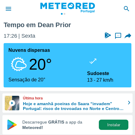
Tempo em Dean Prior
de
17:26
Sexta
...
 da
empo.pt) foi
Nuvens dispersas
or
20°
is para
e as
 fornecidas
Sudoeste
 qualidade.
Sensação de 20°
13
27 km/h
r a este
s das
opções:
Última hora
Hoje e amanhã poeiras do Saara “invadem”
ookies e
Portugal: risco de trovoadas no Norte e Centro
 forma
aumenta
Descarregue
GRÁTIS
a app da
Instalar
e digital
Meteored!
da,