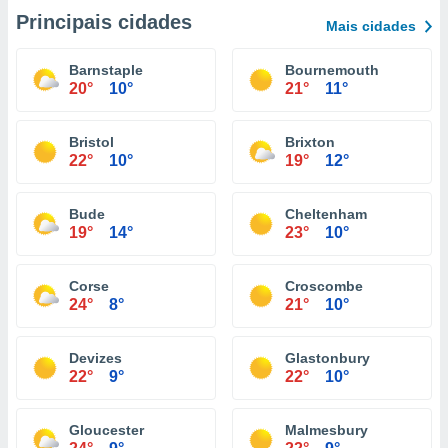
Principais cidades
Mais cidades
Barnstaple
Bournemouth
20°
10°
21°
11°
Bristol
Brixton
22°
10°
19°
12°
Bude
Cheltenham
19°
14°
23°
10°
Corse
Croscombe
24°
8°
21°
10°
Devizes
Glastonbury
22°
9°
22°
10°
Gloucester
Malmesbury