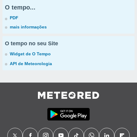
O tempo...
PDF
mais informações
O tempo no seu Site
Widget de O Tempo
API de Meteorologia