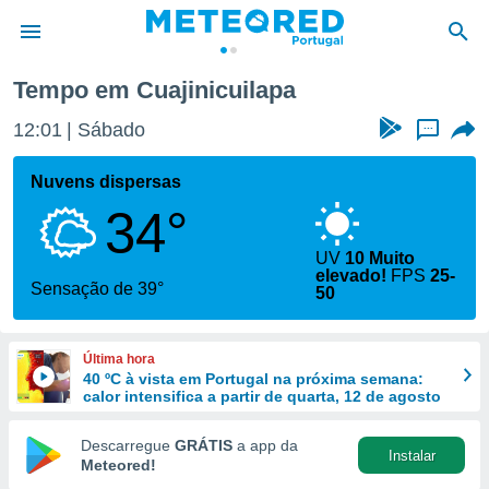
Tempo em Cuajinicuilapa
de
12:01
Sábado
...
 da
empo.pt) foi
Nuvens dispersas
or
34°
is para
e as
 fornecidas
UV
10 Muito
elevado!
FPS
25-
 qualidade.
Sensação de 39°
50
r a este
s das
opções:
Última hora
40 ºC à vista em Portugal na próxima semana:
ookies e
calor intensifica a partir de quarta, 12 de agosto
 forma
Descarregue
GRÁTIS
a app da
e digital
Instalar
Meteored!
da,