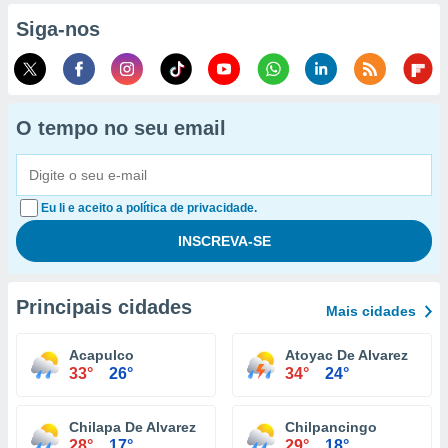
Siga-nos
O tempo no seu email
Eu li e aceito a política de privacidade.
Principais cidades
Mais cidades
Acapulco
Atoyac De Alvarez
33°
26°
34°
24°
Chilapa De Alvarez
Chilpancingo
28°
17°
29°
18°