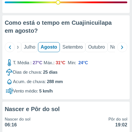
conteúdos.
ção
Como está o tempo em Cuajinicuilapa
ão através
em
agosto
?
de
,
 e
o
Junho
Julho
Agosto
Setembro
Outubro
Novembro
dos,
publicidade
T. Média :
27°C
Máx.:
31°C
Min:
24°C
s, estudos
a e
Dias de chuva:
25
dias
mento de
Acum. de chuva:
288 mm
Vento médio:
5 km/h
ossos 1199
eiros
Nascer e Pôr do sol
Nascer do sol
Pôr do sol
06:16
19:02