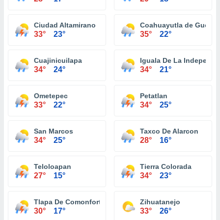
Ciudad Altamirano
Coahuayutla de Guerre
33°
23°
35°
22°
Cuajinicuilapa
Iguala De La Independe
34°
24°
34°
21°
Ometepec
Petatlan
33°
22°
34°
25°
San Marcos
Taxco De Alarcon
34°
25°
28°
16°
Teloloapan
Tierra Colorada
27°
15°
34°
23°
Tlapa De Comonfort
Zihuatanejo
30°
17°
33°
26°