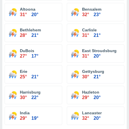
Altoona
Bensalem
31°
20°
32°
23°
Bethlehem
Carlisle
28°
21°
31°
21°
DuBois
East Stroudsburg
27°
17°
31°
20°
Erie
Gettysburg
25°
21°
30°
21°
Harrisburg
Hazleton
30°
22°
29°
20°
India
Lancaster
29°
19°
32°
20°