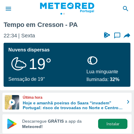
Tempo em Cresson - PA
de
22:34
Sexta
...
 da
empo.pt) foi
Nuvens dispersas
or
19°
is para
e as
 fornecidas
Lua minguante
 qualidade.
Sensação de 19°
Iluminada:
32%
r a este
s das
opções:
Última hora
Hoje e amanhã poeiras do Saara “invadem”
ookies e
Portugal: risco de trovoadas no Norte e Centro
 forma
aumenta
Descarregue
GRÁTIS
a app da
Instalar
e digital
Meteored!
da,