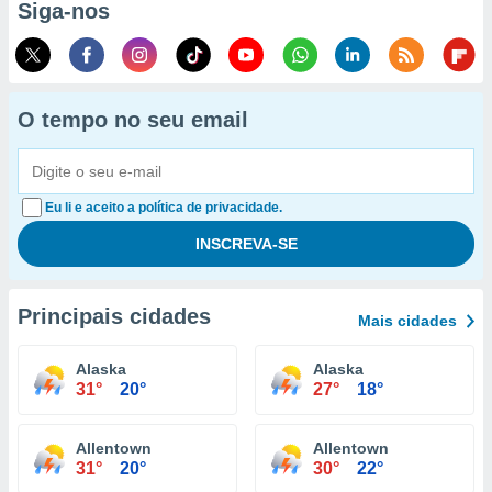
Siga-nos
O tempo no seu email
Eu li e aceito a política de privacidade.
Principais cidades
Mais cidades
Alaska
Alaska
31°
20°
27°
18°
Allentown
Allentown
31°
20°
30°
22°