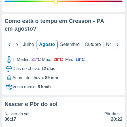
conteúdos.
ção
Como está o tempo em Cresson - PA
ão através
em
agosto
?
de
,
 e
o
Junho
Julho
Agosto
Setembro
Outubro
Novembro
dos,
publicidade
T. Média :
21°C
Máx.:
26°C
Min:
16°C
s, estudos
Dias de chuva:
12
dias
a e
mento de
Acum. de chuva:
89 mm
Vento médio:
8 km/h
ossos 1199
eiros
Nascer e Pôr do sol
Nascer do sol
Pôr do sol
06:17
20:22