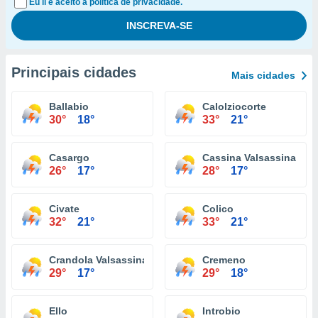
Eu li e aceito a política de privacidade.
Principais cidades
Mais cidades
Ballabio
Calolziocorte
30°
18°
33°
21°
Casargo
Cassina Valsassina
26°
17°
28°
17°
Civate
Colico
32°
21°
33°
21°
Crandola Valsassina
Cremeno
29°
17°
29°
18°
Ello
Introbio