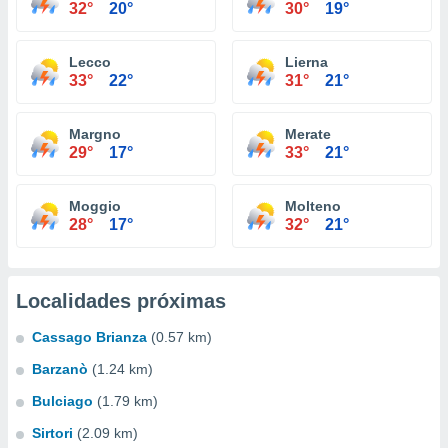
32°
20°
30°
19°
Lecco
Lierna
33°
22°
31°
21°
Margno
Merate
29°
17°
33°
21°
Moggio
Molteno
28°
17°
32°
21°
Localidades próximas
Cassago Brianza
(0.57 km)
Barzanò
(1.24 km)
Bulciago
(1.79 km)
Sirtori
(2.09 km)