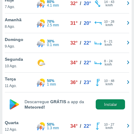
80%
para lhe
14
-
43
32°
/
20°
4.1 mm
km/h
7 Ago.
licidade e
ados com
Amanhã
70%
10
-
28
31°
/
20°
esmo. Pode
2.5 mm
km/h
8 Ago.
ais
s na nossa
Domingo
30%
6
-
21
 Cookies
e
32°
/
22°
0.1 mm
km/h
9 Ago.
u
nto a
omento,
Segunda
8
-
24
34°
/
22°
 botão
km/h
10 Ago.
de cookies
na parte
Terça
50%
10
-
48
nossa
36°
/
23°
1 mm
km/h
11 Ago.
.
IVAMENTE,
Descarregue
GRÁTIS
a app da
Instalar
Meteored!
as
tes a
Quarta
50%
10
-
27
34°
/
22°
1.3 mm
km/h
12 Ago.