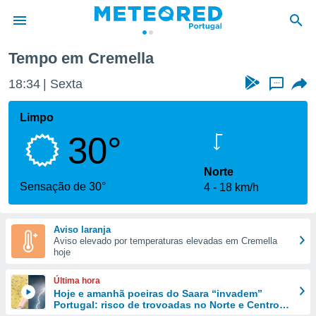
Tempo em Cremella
de
18:34
Sexta
...
 da
empo.pt) foi
Limpo
or
30°
is para
e as
 fornecidas
Norte
 qualidade.
Sensação de 30°
4
18 km/h
r a este
s das
opções:
Aviso laranja
Aviso elevado por temperaturas elevadas em Cremella
ookies e
hoje
 forma
Última hora
e digital
Hoje e amanhã poeiras do Saara “invadem”
Portugal: risco de trovoadas no Norte e Centro
da,