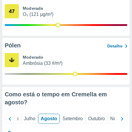
conteúdos.
Moderada
47
O₃ (121 µg/m³)
ção
ão através
de
,
 e
Pólen
Detalhe
dos,
Moderado
publicidade
Ambrósia (33 #/m³)
s, estudos
a e
mento de
ossos 1199
Como está o tempo em Cremella em
eiros
agosto
?
o
Junho
Julho
Agosto
Setembro
Outubro
Novembro