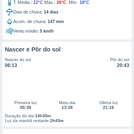
T. Média :
22°C
Máx.:
26°C
Min:
18°C
Dias de chuva:
14
dias
Acum. de chuva:
147 mm
Vento médio:
5 km/h
Nascer e Pôr do sol
Nascer do sol
Pôr do sol
06:13
20:43
Primeira luz
Meio-dia
Última luz
05:39
13:28
21:16
Duração do dia
14h30m
Luz da manhã restante
2h43m