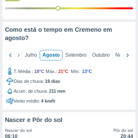
conteúdos.
ção
ão através
Como está o tempo em Cremeno em
de
agosto
?
,
 e
o
Junho
Julho
Agosto
Setembro
Outubro
Novembro
dos,
publicidade
s, estudos
T. Média :
18°C
Máx.:
21°C
Min:
13°C
a e
mento de
Dias de chuva:
19
dias
Acum. de chuva:
211 mm
ossos 1199
Vento médio:
4 km/h
eiros
Nascer e Pôr do sol
Nascer do sol
Pôr do sol
06:10
20:44