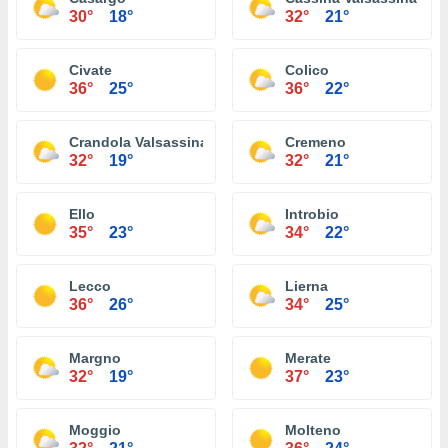
30°
18°
32°
21°
Civate
Colico
36°
25°
36°
22°
Crandola Valsassina
Cremeno
32°
19°
32°
21°
Ello
Introbio
35°
23°
34°
22°
Lecco
Lierna
36°
26°
34°
25°
Margno
Merate
32°
19°
37°
23°
Moggio
Molteno