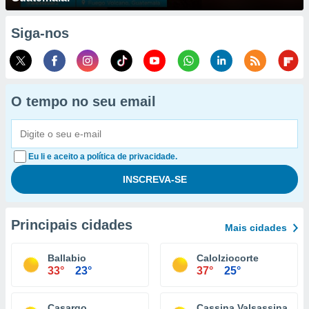
Siga-nos
O tempo no seu email
Eu li e aceito a política de privacidade.
Principais cidades
Mais cidades
Ballabio
Calolziocorte
33°
23°
37°
25°
Casargo
Cassina Valsassina