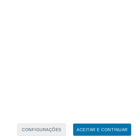
Calendário Lunar
Seg
Ter
Qua
Qui
Sex
Sáb
Domo
8
9
10
11
12
13
14
15
16
17
18
19
20
21
CONFIGURAÇÕES
ACEITAR E CONTINUAR