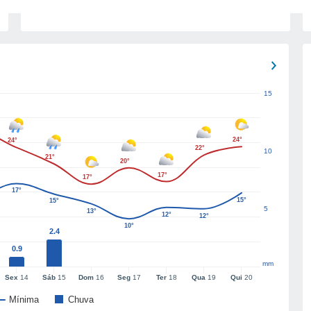
15
24°
24°
22°
10
21°
20°
17°
17°
17°
15°
15°
5
13°
12°
12°
10°
2.4
0.9
mm
Sex
14
Sáb
15
Dom
16
Seg
17
Ter
18
Qua
19
Qui
20
Mínima
Chuva