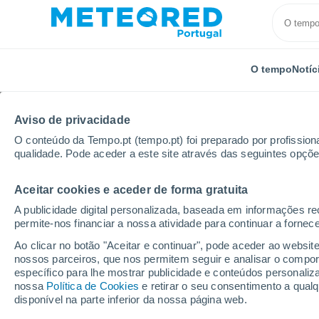
O tempo
Notíc
Aviso de privacidade
O conteúdo da Tempo.pt (tempo.pt) foi preparado por profissiona
qualidade. Pode aceder a este site através das seguintes opçõe
Aceitar cookies e aceder de forma gratuita
Início
Reino Unido
Nordeste da Inglaterra
Cram
A publicidade digital personalizada, baseada em informações r
permite-nos financiar a nossa atividade para continuar a fornec
Tempo em Cramlington
Ao clicar no botão "Aceitar e continuar", pode aceder ao websit
nossos parceiros, que nos permitem seguir e analisar o compo
10:16
Sábado
específico para lhe mostrar publicidade e conteúdos persona
nossa
Política de Cookies
e retirar o seu consentimento a qua
disponível na parte inferior da nossa página web.
Parcialmente nublado