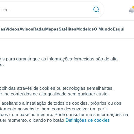
ias
Vídeos
Avisos
Radar
Mapas
Satélites
Modelos
O Mundo
Esqui
is para garantir que as informações fornecidas são de alta
s:
lington
ecolhidas através de cookies ou tecnologias semelhantes,
er-lhe conteúdos de alta qualidade sem qualquer custo.
e aceitando a instalação de todos os cookies, próprios ou dos
rtamento no website, bem como desenvolver um perfil
...
lizados com base no mesmo. Pode consultar mais informações na
lquer momento, clicando no botão
Definições de cookies
Por horas
Céu nublado nas próximas horas