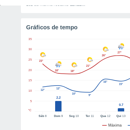
Luz da manhã restante
11h22m
Gráficos de tempo
35
30
27°
26°
25
23°
21°
20
18°
18°
15
16°
15°
12°
12°
10
10°
9°
2.2
5
0.7
°C
Sáb
8
Dom
9
Seg
10
Ter
11
Qua
12
Qui
13
Máxima