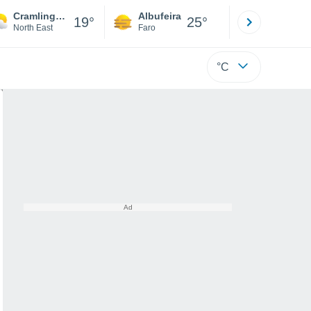
Cramlington
Albufeira
Lisboa
19°
25°
North East
Faro
Lisboa
°C