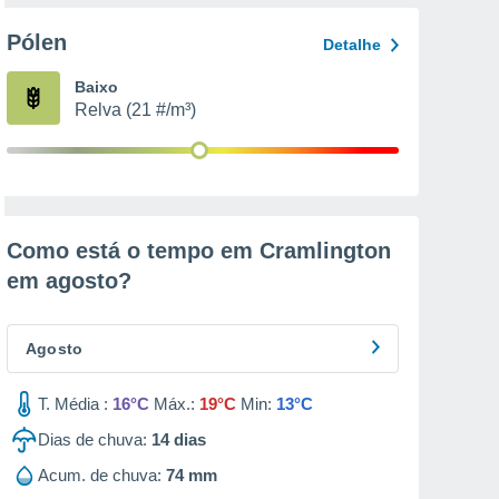
Pólen
Detalhe
Baixo
Relva (21 #/m³)
Como está o tempo em Cramlington
em
agosto
?
Agosto
T. Média :
16°C
Máx.:
19°C
Min:
13°C
Dias de chuva:
14
dias
Acum. de chuva:
74 mm