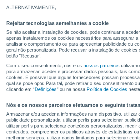
17°
ALTERNATIVAMENTE,
Rejeitar tecnologias semelhantes a cookie
Sul
Se não aceitar a instalação de cookies, pode continuar a acede
Sensação de 17°
10
-
19 km
apenas instalaremos os cookies necessários para assegurar a 
analisar o comportamento ou para apresentar publicidade ou co
geral não personalizada. Pode recusar a instalação de cookies 
botão "Recusar".
Última hora
Hoje e amanhã poeiras do Saara “invadem”
Com o seu consentimento, nós e os
nossos parceiros
utilizamo
Portugal: risco de trovoadas no Norte e Centr
para armazenar, aceder e processar dados pessoais, tais como a
aumenta
cookies. É possível que alguns fornecedores possam processa
O Tempo 1 - 7 Dias
Atualidade
Mapas de nuvens
qual se pode opor. Para tal, pode retirar o seu consentimento 
clicando em “
Definições
” ou na nossa
Política de Cookies
neste
Nós e os nossos parceiros efetuamos o seguinte trata
Amanhã
Segunda
Hoje
Armazenar e/ou aceder a informações num dispositivo, utilizar da
9 Ago.
10 Ago.
8 Ago.
publicidade personalizada, utilizar perfis para selecionar public
utilizar perfis para selecionar conteúdos personalizados, med
conteúdos, compreender os públicos através de estatísticas ou
melhorar serviços, utilizar dados limitados para selecionar cont
60%