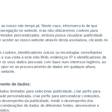
r ao nosso site tempo.pt. Neste caso, informamo-lo de que
/h
navegação no website, mas não utilizaremos cookies para
nteúdos personalizados, embora possa visualizar publicidade
e aceder ao nosso website através desta assinatura, clicando no
s cookies, identificadores únicos ou tecnologias semelhantes
o
 sua visita a este sitio Web, endereços IP e identificadores de
r os seus dados pessoais com base num interesse legítimo, ao
Radar de Chuva
Satélites
Modelos
ou opor-se ao processamento de dados em qualquer altura,
 website.
mento de dados:
Terça
Quarta
Quinta
Sexta
dos limitados para selecionar publicidade, criar perfis para
11 Ago.
12 Ago.
13 Ago.
14 Ago.
idade personalizada, criar perfis para personalizar conteúdos,
ir o desempenho da publicidade, medir o desempenho dos
 combinações de dados de diferentes fontes, desenvolver e
eúdos.
40%
60%